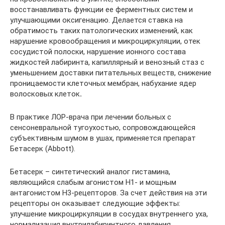
восстанавливать функции ее ферментных систем и
улучшающими оксигенацию. Делается ставка на
обратимость таких патологических изменений, как
нарушение кровообращения и микроциркуляции, отек
сосудистой полоски, нарушение ионного состава
жидкостей лабиринта, капиллярный и венозный стаз с
уменьшением доставки питательных веществ, снижение
проницаемости клеточных мембран, набухание ядер
волосковых клеток
.
В практике ЛОР-врача при лечении больных с
сенсоневральной тугоухостью, сопровождающейся
субъективным шумом в ушах, применяется препарат
Бетасерк (Abbott).
Бетасерк – синтетический аналог гистамина,
являющийся слабым агонистом Н1- и мощным
антагонистом Н3-рецепторов. За счет действия на эти
рецепторы он оказывает следующие эффекты:
улучшение микроциркуляции в сосудах внутреннего уха,
нормализация внутрилабиринтного давления,