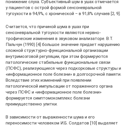
понижение слуха. Субъективный шум в ушах отмечается
у пациентов с острой формой сенсоневральной
тугоухости в 94,9%, с хронической – в 91,8% случаев [2, 9].
Считается, что причиной шума в ушах при
сенсоневральной тугоухости являются нервно-
трофические изменения в звуковом анализаторе. В.Т.
Пальчун (1990) [4] большое значение придает нарушению
сложной структурно-функциональной организации
внутримозговой регуляции, при этом формируются
патологические стабильные функциональные связи
(ПСФС), реализующиеся через подкорковые структуры и
«информационное поле болезни» в долгосрочной памяти.
Вследствие этих изменений при появлении
патологической импульсации от пораженного органа
через ПСФС и «информационное поле болезни»
формируется симптомокомплекс болезни
преимущественно улитки.
В зависимости от выраженности шума и его
переносимости человеком И.Б. Солдатов [10] выделяет