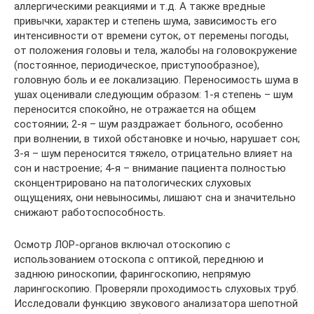
аллергическими реакциями и т.д. А также вредные
привычки, характер и степень шума, зависимость его
интенсивности от времени суток, от перемены погоды,
от положения головы и тела, жалобы на головокружение
(постоянное, периодическое, приступообразное),
головную боль и ее локализацию. Переносимость шума в
ушах оценивали следующим образом: 1‑я степень – шум
переносится спокойно, не отражается на общем
состоянии; 2‑я – шум раздражает больного, особенно
при волнении, в тихой обстановке и ночью, нарушает сон;
3‑я – шум переносится тяжело, отрицательно влияет на
сон и настроение; 4‑я – внимание пациента полностью
сконцентрировано на патологических слуховых
ощущениях, они невыносимы, лишают сна и значительно
снижают работоспособность.
Осмотр ЛОР-органов включал отоскопию с
использованием отоскопа с оптикой, переднюю и
заднюю риноскопии, фарингоскопию, непрямую
ларингоскопию. Проверяли проходимость слуховых труб.
Исследовали функцию звукового анализатора шепотной