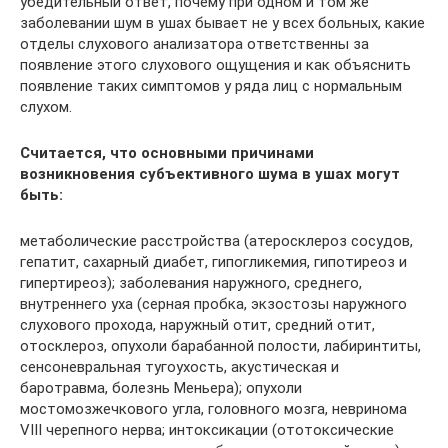
убедительный ответ, почему при одном и том же
заболевании шум в ушах бывает не у всех больных, какие
отделы слухового анализатора ответственны за
появление этого слухового ощущения и как объяснить
появление таких симптомов у ряда лиц с нормальным
слухом.
Считается, что основными причинами
возникновения субъективного шума в ушах могут
быть:
метаболические расстройства (атеросклероз сосудов,
гепатит, сахарный диабет, гипогликемия, гипотиреоз и
гипертиреоз); заболевания наружного, среднего,
внутреннего уха (серная пробка, экзостозы наружного
слухового прохода, наружный отит, средний отит,
отосклероз, опухоли барабанной полости, лабиринтиты,
сенсоневральная тугоухость, акустическая и
баротравма, болезнь Меньера); опухоли
мостомозжечкового угла, головного мозга, невринома
VIII черепного нерва; интоксикации (ототоксические