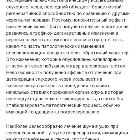
экспериментально-гистологическому исследованию
слухового нерва, последний обладает более низкой
регенеративной способностью по сравнению с другими
черепными нервами. Поэтому положительный эффект
при лечении может быть получен в случае, если еще не
развились атрофико-дегенеративные изменения в
нервных элементах звукового анализатора, т.е. хоть
какая-то часть патологических изменений в
воспринимающем аппарате носит обратимый характер.
Это изменения, которые обусловлены капиллярным
стазом, а также набуханием ядер волосковых клеток.
Невозможность получения эффекта от лечения при
дегенерации слухового нерва указывает на
чрезвычайную важность проведения терапии в
начальных стадиях поражения органа слуха, которая
преследует цель если не ликвидировать, то хотя бы
стабилизировать патологический процесс, обычно
имеющий тенденцию к прогрессированию.
Наиболее целесообразно лечение шума в ушах при
сенсоневральной тугоухости препаратами, влияющими
на кровоснабжение в улитке, способными