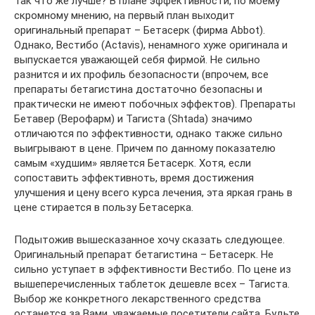
Так что же лучше? В плане эффективности, по моему
скромному мнению, на первый план выходит
оригинальный препарат – Бетасерк (фирма Abbot).
Однако, Вестибо (Actavis), ненамного хуже оригинала и
выпускается уважающей себя фирмой. Не сильно
разнится и их профиль безопасности (впрочем, все
препараты бетагистина достаточно безопасны и
практически не имеют побочных эффектов). Препараты
Бетавер (Верофарм) и Тагиста (Shtada) значимо
отличаются по эффективности, однако также сильно
выигрывают в цене. Причем по данному показателю
самым «худшим» является Бетасерк. Хотя, если
сопоставить эффективноть, время достижения
улучшения и цену всего курса лечения, эта яркая грань в
цене стирается в пользу Бетасерка.
Подытожив вышесказанное хочу сказать следующее.
Оригинальный препарат бетагистина – Бетасерк. Не
сильно уступает в эффективности Вестибо. По цене из
вышеперечисленных таблеток дешевле всех – Тагиста.
Выбор же конкретного лекарственного средства
останется за Вами, уважаемые посетители сайта. Будьте