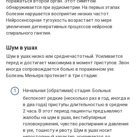
поражаться второй орган. Этот симптом
обнаруживается при аудиометрии. На первых этапах
болезни нарушается восприятие низких частот.
Нейросенсорная тугоухость возрастает по мере
увеличения дегенеративных процессов нейронов
спирального ганглия.
Шум в ушах
Шум в ушах низко или среднечастотный. Усиливается
перед и достигает максимума в момент приступов. Звон
иногда сопровождается болью в пораженном ухе.
Болезнь Меньера протекает в три стадии:
Начальная (обратимая) стадия. Больных
беспокоят редкие (несколько раз в год, иногда и
в два года) приступы длительностью в среднем
2 часа. В этот период пациенты предъявляют
жалобы на шум в ушах, вестибулярные
головокружения, чувство распирания и давления
в ухе, тошноту и рвоту. Шум в ушах носит
непостоянный характер, усиливается до