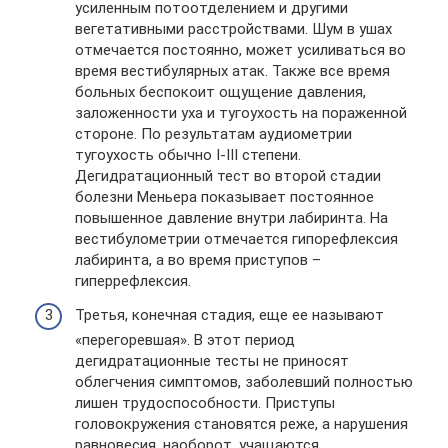
усиленным потоотделением и другими
вегетативными расстройствами. Шум в ушах
отмечается постоянно, может усиливаться во
время вестибулярных атак. Также все время
больных беспокоит ощущение давления,
заложенности уха и тугоухость на пораженной
стороне. По результатам аудиометрии
тугоухость обычно I-III степени.
Дегидратационный тест во второй стадии
болезни Меньера показывает постоянное
повышенное давление внутри лабиринта. На
вестибулометрии отмечается гипорефлексия
лабиринта, а во время приступов –
гиперрефлексия.
Третья, конечная стадия, еще ее называют
«перегоревшая». В этот период
дегидратационные тесты не приносят
облегчения симптомов, заболевший полностью
лишен трудоспособности. Приступы
головокружения становятся реже, а нарушения
равновесия, наоборот, учащаются.