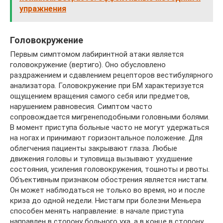
упражнения
Головокружение
Первым симптомом лабиринтной атаки является
головокружение (вертиго). Оно обусловлено
раздражением и сдавлением рецепторов вестибулярного
анализатора. Головокружение при БМ характеризуется
ощущением вращения самого себя или предметов,
нарушением равновесия. Симптом часто
сопровождается мигренеподобными головными болями.
В момент приступа больные часто не могут удержаться
на ногах и принимают горизонтальное положение. Для
облегчения пациенты закрывают глаза. Любые
движения головы и туловища вызывают ухудшение
состояния, усиления головокружения, тошноты и рвоты.
Объективным признаком обострения является нистагм.
Он может наблюдаться не только во время, но и после
криза до одной недели. Нистагм при болезни Меньера
способен менять направление: в начале приступа
направлен в сторону больного уха, а в конце в сторону