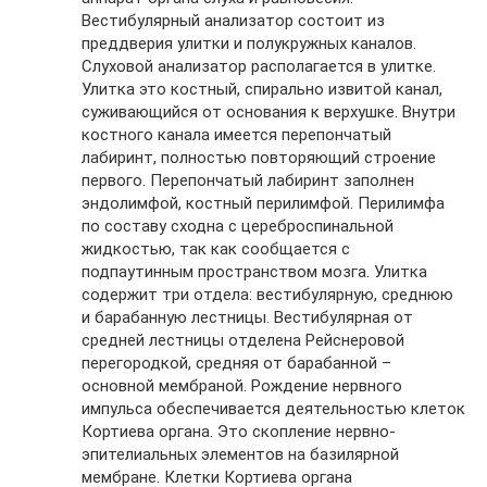
Вестибулярный анализатор состоит из
преддверия улитки и полукружных каналов.
Слуховой анализатор располагается в улитке.
Улитка это костный, спирально извитой канал,
суживающийся от основания к верхушке. Внутри
костного канала имеется перепончатый
лабиринт, полностью повторяющий строение
первого. Перепончатый лабиринт заполнен
эндолимфой, костный перилимфой. Перилимфа
по составу сходна с цереброспинальной
жидкостью, так как сообщается с
подпаутинным пространством мозга. Улитка
содержит три отдела: вестибулярную, среднюю
и барабанную лестницы. Вестибулярная от
средней лестницы отделена Рейснеровой
перегородкой, средняя от барабанной –
основной мембраной. Рождение нервного
импульса обеспечивается деятельностью клеток
Кортиева органа. Это скопление нервно-
эпителиальных элементов на базилярной
мембране. Клетки Кортиева органа