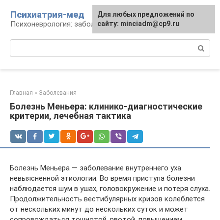
Перейти
Психиатрия-мед
Для любых предложений по
к
Психоневрология: заболевания и терапия
сайту: minciadm@cp9.ru
контенту
Поиск:
Главная
»
Заболевания
Болезнь Меньера: клинико-диагностические
критерии, лечебная тактика
Болезнь Меньера — заболевание внутреннего уха
невыясненной этиологии. Во время приступа болезни
наблюдается шум в ушах, головокружение и потеря слуха.
Продолжительность вестибулярных кризов колеблется
от нескольких минут до нескольких суток и может
сопровождаться тошнотой, рвотой, повышением