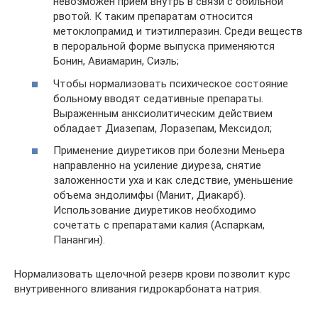
невозможен прием внутрь в связи с обильной
рвотой. К таким препаратам относится
метоклопрамид и тиэтилперазин. Среди веществ
в пероральной форме выпуска применяются
Бонин, Авиамарин, Сиэль;
Чтобы нормализовать психическое состояние
больному вводят седативные препараты.
Выраженным анксиолитическим действием
обладает Диазепам, Лоразепам, Мексидол;
Применение диуретиков при болезни Меньера
направленно на усиление диуреза, снятие
заложенности уха и как следствие, уменьшение
объема эндолимфы (Манит, Диакарб).
Использование диуретиков необходимо
сочетать с препаратами калия (Аспаркам,
Панангин).
Нормализовать щелочной резерв крови позволит курс
внутривенного вливания гидрокарбоната натрия.