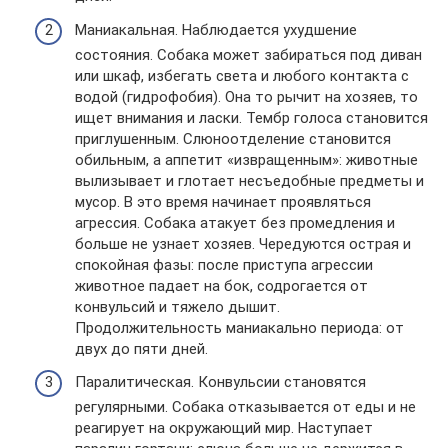
Маниакальная. Наблюдается ухудшение
состояния. Собака может забираться под диван
или шкаф, избегать света и любого контакта с
водой (гидрофобия). Она то рычит на хозяев, то
ищет внимания и ласки. Тембр голоса становится
приглушенным. Слюноотделение становится
обильным, а аппетит «извращенным»: животные
вылизывает и глотает несъедобные предметы и
мусор. В это время начинает проявляться
агрессия. Собака атакует без промедления и
больше не узнает хозяев. Чередуются острая и
спокойная фазы: после приступа агрессии
животное падает на бок, содрогается от
конвульсий и тяжело дышит.
Продолжительность маниакально периода: от
двух до пяти дней.
Паралитическая. Конвульсии становятся
регулярными. Собака отказывается от еды и не
реагирует на окружающий мир. Наступает