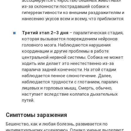
ассоциируется с «яростью бешеных животных»
из-за склонности пострадавшей собаки к
гиперреактивности ко внешним раздражителям и
нанесению укусов всем и всему, что приблизится.
Третий этап 2–3 дня
– паралитическая стадия,
которая вызывается повреждением нейронов
головного мозга. Наблюдаются нарушения
координации и другие проблемы в работе
центральной нервной системы. Собака не может
ходить или делает это неестественно из-за
паралича задней конечности. На этой стадии
наблюдается пенное слюнотечение. Далее,
наблюдается трудности с глотанием, паралич
лицевых и горловых мышц. Смерть, обычно,
наступает вследствие коллапса дыхательных
путей.
Симптомы заражения
Бешенство, как и любая болезнь, развивается по
индивидуальному «сценарию». Однако ученые выделяют