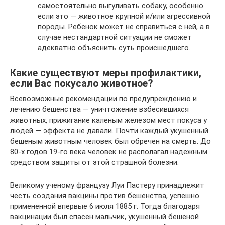
самостоятельно выгуливать собаку, особенно
если это — животное крупной и/или агрессивной
породы. Ребенок может не справиться с ней, а в
случае нестандартной ситуации не сможет
адекватно объяснить суть происшедшего.
Какие существуют меры профилактики,
если Вас покусало животное?
Всевозможные рекомендации по предупреждению и
лечению бешенства — уничтожение взбесившихся
животных, прижигание каленым железом мест покуса у
людей — эффекта не давали. Почти каждый укушенный
бешеным животным человек был обречен на смерть. До
80-х годов 19-го века человек не располагал надежным
средством защиты от этой страшной болезни.
Великому ученому французу Луи Пастеру принадлежит
честь создания вакцины против бешенства, успешно
примененной впервые 6 июля 1885 г. Тогда благодаря
вакцинации был спасен мальчик, укушенный бешеной