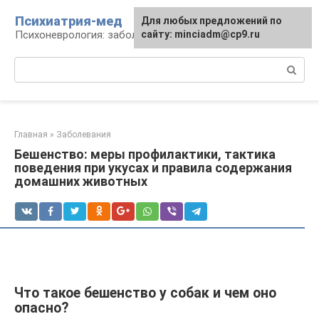
Перейти
Психиатрия-мед
Для любых предложений по
к
Психоневрология: заболевания и терапия
сайту: minciadm@cp9.ru
контенту
Поиск:
Главная
»
Заболевания
Бешенство: меры профилактики, тактика
поведения при укусах и правила содержания
домашних животных
Что такое бешенство у собак и чем оно
опасно?