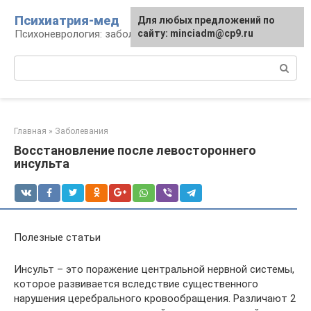
Перейти
Психиатрия-мед
Для любых предложений по
к
Психоневрология: заболевания и терапия
сайту: minciadm@cp9.ru
контенту
Поиск:
Главная
»
Заболевания
Восстановление после левостороннего
инсульта
Полезные статьи
Инсульт – это поражение центральной нервной системы,
которое развивается вследствие существенного
нарушения церебрального кровообращения. Различают 2