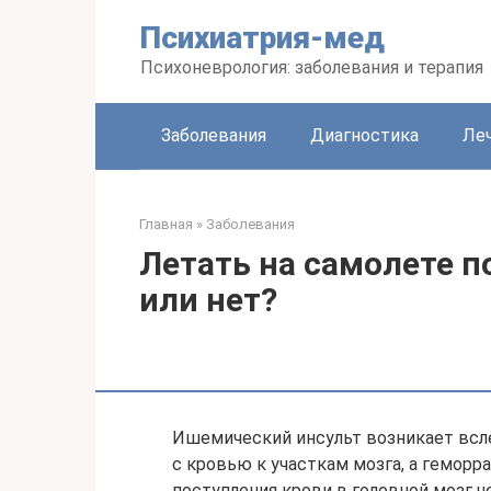
Перейти
Психиатрия-мед
к
контенту
Психоневрология: заболевания и терапия
Заболевания
Диагностика
Леч
Главная
»
Заболевания
Летать на самолете п
или нет?
Ишемический инсульт возникает всл
с кровью к участкам мозга, а геморр
поступления крови в головной мозг ч