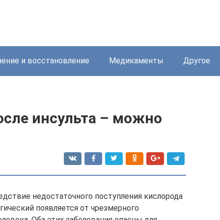
ение и восстановление
Медикаменты
Другое
осле инсульта – можно
едствие недостаточного поступления кислорода
агический появляется от чрезмерного
еловека. Оба этих заболевания опасны для