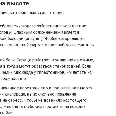
на высоте
ипичных симптомов гипертонии:
еброваскулярного заболевания вследствие
головы. Опасным осложнением является
ой болезни (инсульт). Чтобы артериальная
локачественной форме, стоит победить мигрень
ой боли. Сердце работает в усиленном режиме,
в груди могут оказаться стенокардией. Если
шемии миокарда у гипертоников, им летать на
торожностью.
аниченное пространство и поднятие на высоту
и кислорода, не исключено появление
 на стресс. Чтобы не возникло настоящего
должно быть глубоким и ровным, на помощь
ктейли.