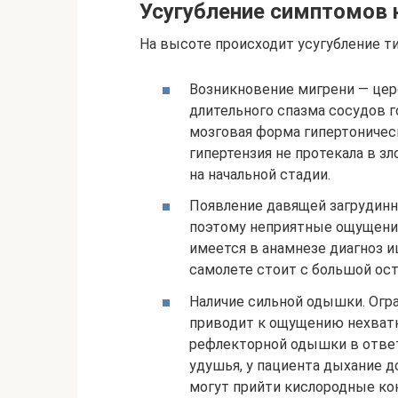
Усугубление симптомов 
На высоте происходит усугубление т
Возникновение мигрени — цер
длительного спазма сосудов 
мозговая форма гипертоническ
гипертензия не протекала в з
на начальной стадии.
Появление давящей загрудинн
поэтому неприятные ощущения 
имеется в анамнезе диагноз и
самолете стоит с большой ос
Наличие сильной одышки. Огр
приводит к ощущению нехватк
рефлекторной одышки в ответ
удушья, у пациента дыхание 
могут прийти кислородные ко