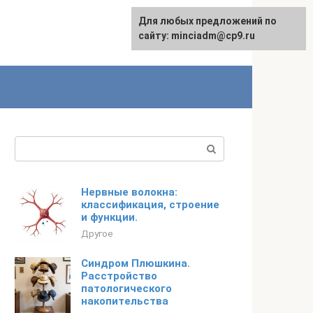
Для любых предложений по
сайту: minciadm@cp9.ru
Поиск:
Нервные волокна:
классификация, строение
и функции.
Другое
Синдром Плюшкина.
Расстройство
патологического
накопительства