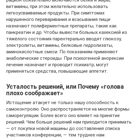
рацион обязательно включаются белки и жиры,
витамины, при этом желательно использовать
легкоусваиваемые продукты. При симптомах
нарушенного переваривания и всасывания пищи
назначают полиферментные препараты, такие как
панкреатин и др. Чтобы вывести больных кахексией из
тяжёлого состояния парентерально вводят глюкозу,
электролиты, витамины, белковые гидролизаты,
аминокислотные смеси. По показаниям применяют
анаболические стероиды. При психогенной анорексии
лечение назначает и проводит психиатр; могут
применяться средства, повышающие аппетит.
Усталость решений, или Почему «голова
плохо соображает»
Истощение атакует не только нашу способность к
самоконтролю. Оно распространяется на многие формы
саморегуляции. Более всего оно влияет на принятие
решений. Чем больше решений нам приходится принимать
— от покупки новой машины до составления списка
участников конференции, — тем труднее нам