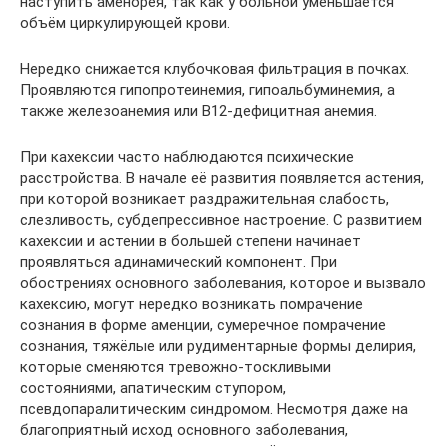
наступить аменорея, так как у больной уменьшается
объём циркулирующей крови.
Нередко снижается клубочковая фильтрация в почках.
Проявляются гипопротеинемия, гипоальбуминемия, а
также железоанемия или В12-дефицитная анемия.
При кахексии часто наблюдаются психические
расстройства. В начале её развития появляется астения,
при которой возникает раздражительная слабость,
слезливость, субдепрессивное настроение. С развитием
кахексии и астении в большей степени начинает
проявляться адинамический компонент. При
обострениях основного заболевания, которое и вызвало
кахексию, могут нередко возникать помрачение
сознания в форме аменции, сумеречное помрачение
сознания, тяжёлые или рудиментарные формы делирия,
которые сменяются тревожно-тоскливыми
состояниями, апатическим ступором,
псевдопаралитическим синдромом. Несмотря даже на
благоприятный исход основного заболевания,