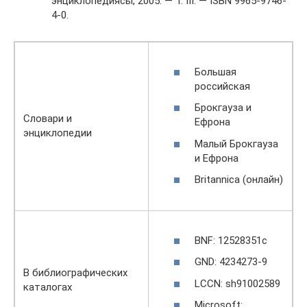
энциклопедиясы, 2005. — Т. III. — ISBN 9965-9746-
4-0.
Большая
российская
Брокгауза и
Словари и
Ефрона
энциклопедии
Малый Брокгауза
и Ефрона
Britannica (онлайн)
BNF: 12528351c
GND: 4234273-9
В библиографических
LCCN: sh91002589
каталогах
Microsoft: