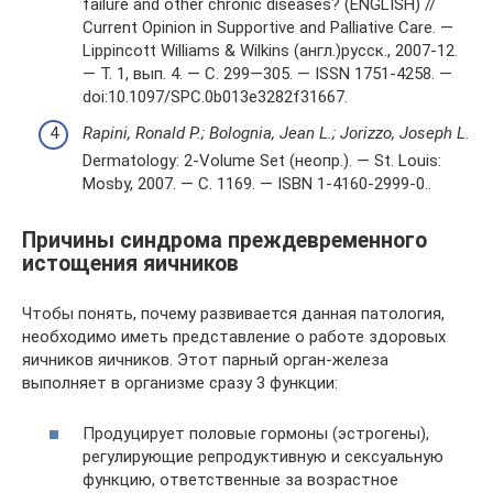
failure and other chronic diseases? (ENGLISH) //
Current Opinion in Supportive and Palliative Care. —
Lippincott Williams & Wilkins (англ.)русск., 2007-12.
— Т. 1, вып. 4. — С. 299—305. — ISSN 1751-4258. —
doi:10.1097/SPC.0b013e3282f31667.
Rapini, Ronald P.; Bolognia, Jean L.; Jorizzo, Joseph L.
Dermatology: 2-Volume Set (неопр.). — St. Louis:
Mosby, 2007. — С. 1169. — ISBN 1-4160-2999-0..
Причины синдрома преждевременного
истощения яичников
Чтобы понять, почему развивается данная патология,
необходимо иметь представление о работе здоровых
яичников яичников. Этот парный орган-железа
выполняет в организме сразу 3 функции:
Продуцирует половые гормоны (эстрогены),
регулирующие репродуктивную и сексуальную
функцию, ответственные за возрастное