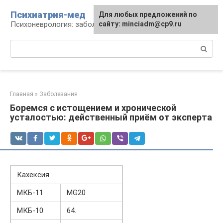
Перейти
Психиатрия-мед
Для любых предложений по
к
Психоневрология: заболевания и терапия
сайту: minciadm@cp9.ru
контенту
Поиск:
Главная
»
Заболевания
Боремся с истощением и хронической
усталостью: действенный приём от эксперта
Кахексия
МКБ-11
MG20
МКБ-10
64.