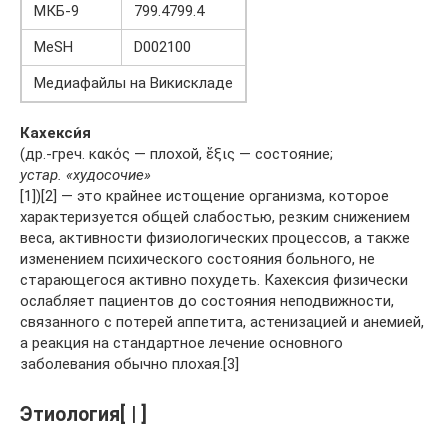
МКБ-9
799.4799.4
MeSH
D002100
Медиафайлы на Викискладе
Кахекси́я
(др.-греч. κακός — плохой, ἕξις — состояние;
устар. «худосочие»
[1])[2] — это крайнее истощение организма, которое
характеризуется общей слабостью, резким снижением
веса, активности физиологических процессов, а также
изменением психического состояния больного, не
старающегося активно похудеть. Кахексия физически
ослабляет пациентов до состояния неподвижности,
связанного с потерей аппетита, астенизацией и анемией,
а реакция на стандартное лечение основного
заболевания обычно плохая.[3]
Этиология[ | ]