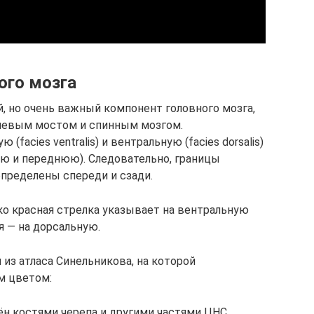
ого мозга
, но очень важный компонент головного мозга,
иевым мостом и спинным мозгом.
facies ventralis) и вентральную (facies dorsalis)
ю и переднюю). Cледовательно, границы
пределены спереди и сзади.
ко красная стрелка указывает на вентральную
я — на дорсальную.
из атласа Синельникова, на которой
м цветом:
н костями черепа и другими частями ЦНС,