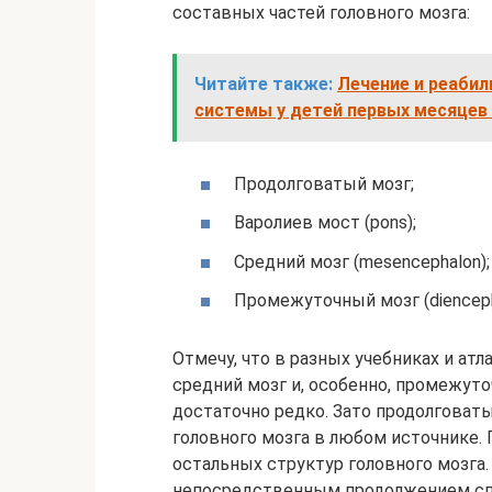
составных частей головного мозга:
Читайте также:
Лечение и реаби
системы у детей первых месяцев
Продолговатый мозг;
Варолиев мост (pons);
Средний мозг (mesencephalon);
Промежуточный мозг (dienceph
Отмечу, что в разных учебниках и ат
средний мозг и, особенно, промежут
достаточно редко. Зато продолговаты
головного мозга в любом источнике.
остальных структур головного мозга.
непосредственным продолжением спи