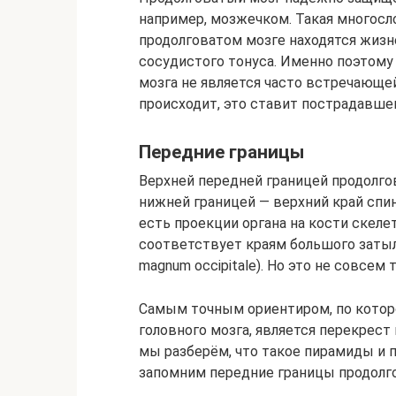
например, мозжечком. Такая многосло
продолговатом мозге находятся жизн
сосудистого тонуса. Именно поэтом
мозга не является часто встречающей
происходит, это ставит пострадавшег
Передние границы
Верхней передней границей продолгов
нижней границей — верхний край спин
есть проекции органа на кости скеле
соответствует краям большого затыл
magnum occipitale). Но это не совсем 
Самым точным ориентиром, по котор
головного мозга, является перекрест 
мы разберём, что такое пирамиды и 
запомним передние границы продолго