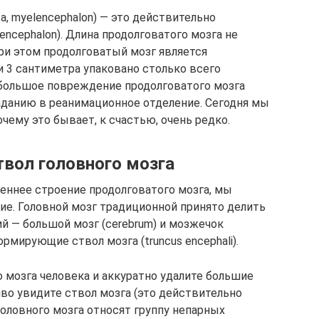
a, myelencephalon) — это действительно
encephalon). Длина продолговатого мозга не
ри этом продолговатый мозг является
и 3 сантиметра упаковано столько всего
ебольшое повреждение продолговатого мозга
аданию в реанимационное отделение. Сегодня мы
почему это бывает, к счастью, очень редко.
твол головного мозга
еннее строение продолговатого мозга, мы
ие. Головной мозг традиционной принято делить
й — большой мозг (cerebrum) и мозжечок
формирующие ствол мозга (truncus encephali).
 мозга человека и аккуратно удалите большие
во увидите ствол мозга (это действительно
 головного мозга относят группу непарных