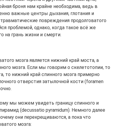
йная броня нам крайне необходима, ведь в
енно важные центры дыхания, глотания и
у травматические повреждения продолговатого
ся проблемой, однако, когда такое всё же
о на грань жизни и смерти.
атого мозга является нижний край моста, а
ного мозга. Если мы говорим о скелетотопии, то
та, то нижний край спинного мозга примерно
очного отверстия затылочной кости (foramen
точно.
ому мы можем увидеть границу спинного и
пирамид (decussatio pyramidum). Немного далее
почему они перекрещиваются, а пока что
ватого мозга: