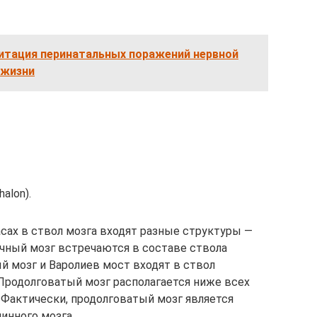
литация перинатальных поражений нервной
 жизни
alon).
ласах в ствол мозга входят разные структуры —
очный мозг встречаются в составе ствола
й мозг и Варолиев мост входят в ствол
 Продолговатый мозг располагается ниже всех
 Фактически, продолговатый мозг является
нного мозга.