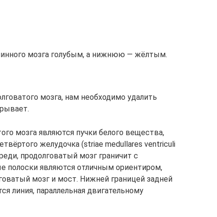
пинного мозга голубым, а нижнюю — жёлтым.
лговатого мозга, нам необходимо удалить
крывает.
ого мозга являются пучки белого вещества,
ртого желудочка (striae medullares ventriculi
переди, продолговатый мозг граничит с
е полоски являются отличным ориентиром,
говатый мозг и мост. Нижней границей задней
ся линия, параллельная двигательному