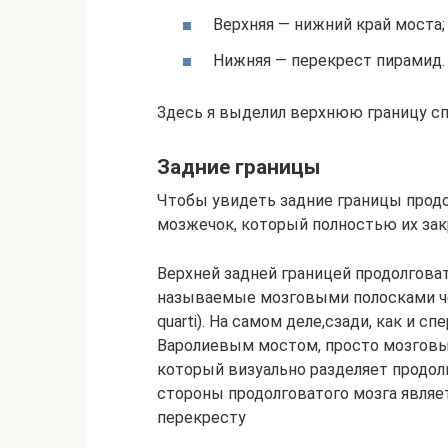
Верхняя — нижний край моста;
Нижняя — перекрест пирамид.
Здесь я выделил верхнюю границу с
Задние границы
Чтобы увидеть задние границы продо
мозжечок, который полностью их за
Верхней задней границей продолговат
называемые мозговыми полосками четвё
quarti). На самом деле,сзади, как и с
Варолиевым мостом, просто мозговы
который визуально разделяет продол
стороны продолговатого мозга являет
перекресту