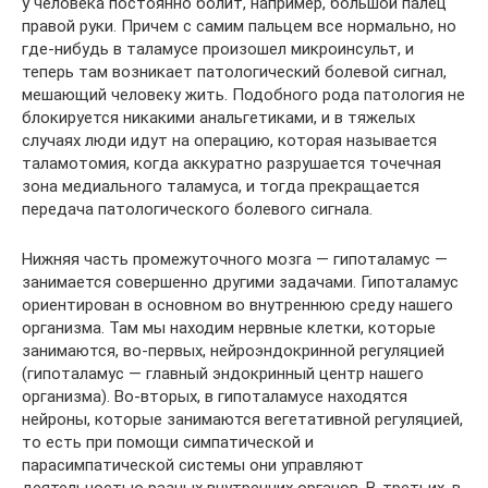
у человека постоянно болит, например, большой палец
правой руки. Причем с самим пальцем все нормально, но
где-нибудь в таламусе произошел микроинсульт, и
теперь там возникает патологический болевой сигнал,
мешающий человеку жить. Подобного рода патология не
блокируется никакими анальгетиками, и в тяжелых
случаях люди идут на операцию, которая называется
таламотомия, когда аккуратно разрушается точечная
зона медиального таламуса, и тогда прекращается
передача патологического болевого сигнала.
Нижняя часть промежуточного мозга — гипоталамус —
занимается совершенно другими задачами. Гипоталамус
ориентирован в основном во внутреннюю среду нашего
организма. Там мы находим нервные клетки, которые
занимаются, во-первых, нейроэндокринной регуляцией
(гипоталамус — главный эндокринный центр нашего
организма). Во-вторых, в гипоталамусе находятся
нейроны, которые занимаются вегетативной регуляцией,
то есть при помощи симпатической и
парасимпатической системы они управляют