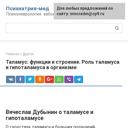
Перейти
Психиатрия-мед
Для любых предложений по
к
Психоневрология: заболевания и терапия
сайту: minciadm@cp9.ru
контенту
Поиск:
Главная
»
Другое
Таламус: функции и строение. Роль таламуса
и гипоталамуса в организме
Вячеслав Дубынин о таламусе и
гипоталамусе
О сходствах таламуса и больших полушарий,