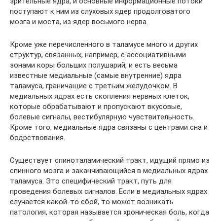
зрительные ядра, и основные информационные потоки
поступают к ним из слуховых ядер продолговатого
мозга и моста, из ядер восьмого нерва.
Кроме уже перечисленного в таламусе много и других
структур, связанных, например, с ассоциативными
зонами коры больших полушарий, и есть весьма
известные медиальные (самые внутренние) ядра
таламуса, граничащие с третьим желудочком. В
медиальных ядрах есть скопления нервных клеток,
которые обрабатывают и пропускают вкусовые,
болевые сигналы, вестибулярную чувствительность.
Кроме того, медиальные ядра связаны с центрами сна и
бодрствования.
Существует спиноталамический тракт, идущий прямо из
спинного мозга и заканчивающийся в медиальных ядрах
таламуса. Это специфический тракт, путь для
проведения болевых сигналов. Если в медиальных ядрах
случается какой-то сбой, то может возникать
патология, которая называется хроническая боль, когда