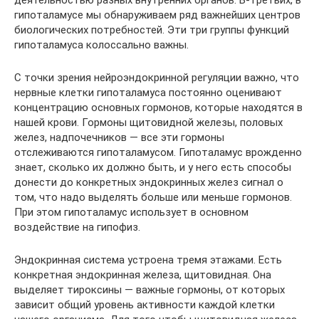
деятельностью разных внутренних органов. В-третьих, в
гипоталамусе мы обнаруживаем ряд важнейших центров
биологических потребностей. Эти три группы функций
гипоталамуса колоссально важны.
С точки зрения нейроэндокринной регуляции важно, что
нервные клетки гипоталамуса постоянно оценивают
концентрацию основных гормонов, которые находятся в
нашей крови. Гормоны щитовидной железы, половых
желез, надпочечников — все эти гормоны
отслеживаются гипоталамусом. Гипоталамус врожденно
знает, сколько их должно быть, и у него есть способы
донести до конкретных эндокринных желез сигнал о
том, что надо выделять больше или меньше гормонов.
При этом гипоталамус использует в основном
воздействие на гипофиз.
Эндокринная система устроена тремя этажами. Есть
конкретная эндокринная железа, щитовидная. Она
выделяет тироксины — важные гормоны, от которых
зависит общий уровень активности каждой клетки