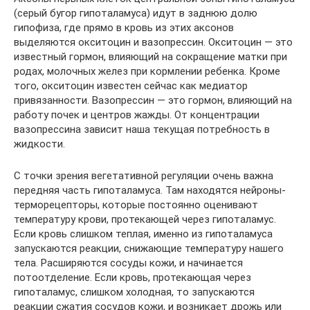
(серый бугор гипоталамуса) идут в заднюю долю
гипофиза, где прямо в кровь из этих аксонов
выделяются окситоцин и вазопрессин. Окситоцин — это
известный гормон, влияющий на сокращение матки при
родах, молочных желез при кормлении ребенка. Кроме
того, окситоцин известен сейчас как медиатор
привязанности. Вазопрессин — это гормон, влияющий на
работу почек и центров жажды. От концентрации
вазопрессина зависит наша текущая потребность в
жидкости.
С точки зрения вегетативной регуляции очень важна
передняя часть гипоталамуса. Там находятся нейроны-
терморецепторы, которые постоянно оценивают
температуру крови, протекающей через гипоталамус.
Если кровь слишком теплая, именно из гипоталамуса
запускаются реакции, снижающие температуру нашего
тела. Расширяются сосуды кожи, и начинается
потоотделение. Если кровь, протекающая через
гипоталамус, слишком холодная, то запускаются
реакции сжатия сосудов кожи, и возникает дрожь или