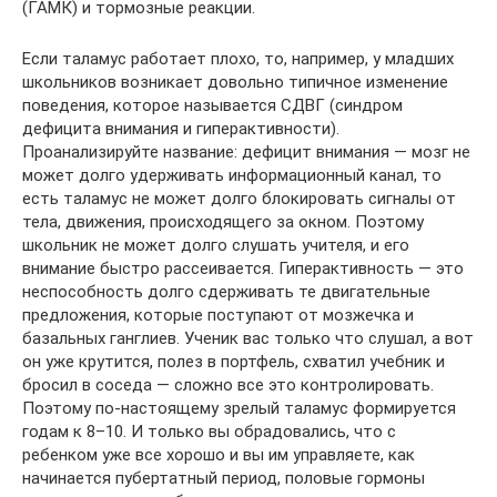
(ГАМК) и тормозные реакции.
Если таламус работает плохо, то, например, у младших
школьников возникает довольно типичное изменение
поведения, которое называется СДВГ (синдром
дефицита внимания и гиперактивности).
Проанализируйте название: дефицит внимания — мозг не
может долго удерживать информационный канал, то
есть таламус не может долго блокировать сигналы от
тела, движения, происходящего за окном. Поэтому
школьник не может долго слушать учителя, и его
внимание быстро рассеивается. Гиперактивность — это
неспособность долго сдерживать те двигательные
предложения, которые поступают от мозжечка и
базальных ганглиев. Ученик вас только что слушал, а вот
он уже крутится, полез в портфель, схватил учебник и
бросил в соседа — сложно все это контролировать.
Поэтому по-настоящему зрелый таламус формируется
годам к 8–10. И только вы обрадовались, что с
ребенком уже все хорошо и вы им управляете, как
начинается пубертатный период, половые гормоны