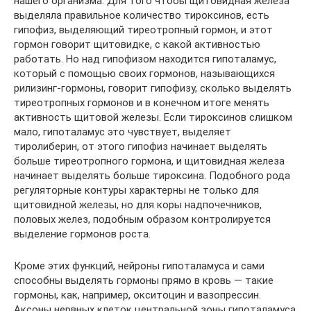
нашего организма. Для того чтобы щитовидная железа
выделяла правильное количество тироксинов, есть
гипофиз, выделяющий тиреотропный гормон, и этот
гормон говорит щитовидке, с какой активностью
работать. Но над гипофизом находится гипоталамус,
который с помощью своих гормонов, называющихся
рилизинг-гормоны, говорит гипофизу, сколько выделять
тиреотропных гормонов и в конечном итоге менять
активность щитовой железы. Если тироксинов слишком
мало, гипоталамус это чувствует, выделяет
тиролиберин, от этого гипофиз начинает выделять
больше тиреотропного гормона, и щитовидная железа
начинает выделять больше тироксина. Подобного рода
регуляторные контуры характерны не только для
щитовидной железы, но для коры надпочечников,
половых желез, подобным образом контролируется
выделение гормонов роста.
Кроме этих функций, нейроны гипоталамуса и сами
способны выделять гормоны прямо в кровь — такие
гормоны, как, например, окситоцин и вазопрессин.
Аксоны нервных клеток центральной зоны гипоталамуса