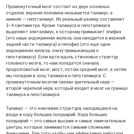
Промежуточный мозг состоит из двух основных
отделов: верхняя половина называется таламус, а
нижняя — гипоталамус. Их реальный размер составляет
3–4 сантиметра. Кроме таламуса и гипоталамуса
выделяют эпиталамус, к которому примыкает эпифиз
(это наша эндокринная железа, она находится в верхней
задней части таламуса) и гипофиз (это еще одна
эндокринная железа, снизу примыкающая к
гипоталамусу). Если идти вдоль стволовых структур
головного мозга, то нам попадется сначала
продолговатый мозг, мост, потом средний мозг, а затем
мы попадем в зону таламуса и гипоталамуса. С
промежуточным мозгом связан зрительный нерв —
второй черепной нерв, который входит в мозг на границе
таламуса и гипоталамуса.
Таламус — это ключевая структура, находящаяся на
входе в кору больших полушарий. Кора больших
полушарий — это самые высшие и самые замечательные
центры, которые занимаются самыми сложными
функциями. Для того чтобы они эффективно работали,