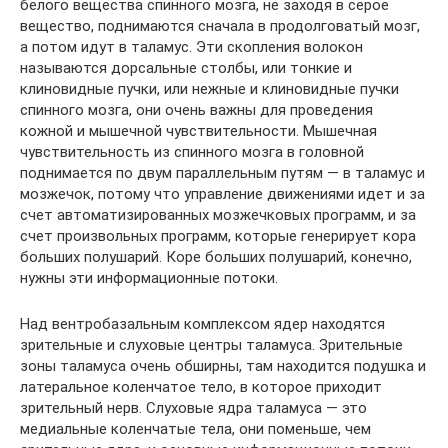
белого вещества спинного мозга, не заходя в серое
вещество, поднимаются сначала в продолговатый мозг,
а потом идут в таламус. Эти скопления волокон
называются дорсальные столбы, или тонкие и
клиновидные пучки, или нежные и клиновидные пучки
спинного мозга, они очень важны для проведения
кожной и мышечной чувствительности. Мышечная
чувствительность из спинного мозга в головной
поднимается по двум параллельным путям — в таламус и
мозжечок, потому что управление движениями идет и за
счет автоматизированных мозжечковых программ, и за
счет произвольных программ, которые генерирует кора
больших полушарий. Коре больших полушарий, конечно,
нужны эти информационные потоки.
Над вентробазальным комплексом ядер находятся
зрительные и слуховые центры таламуса. Зрительные
зоны таламуса очень обширны, там находится подушка и
латеральное коленчатое тело, в которое приходит
зрительный нерв. Слуховые ядра таламуса — это
медиальные коленчатые тела, они поменьше, чем