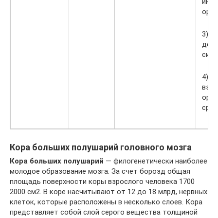
инф
орга
3) К
деят
сист
4) О
вза
орга
сред
Кора больших полушарий головного мозга
Кора больших полушарий
— филогенетически наиболее
молодое образование мозга. За счет борозд общая
площадь поверхности коры взрослого человека 1700
2000 см2. В коре насчитывают от 12 до 18 млрд, нервных
клеток, которые расположены в несколько слоев. Кора
представляет собой слой серого вещества толщиной