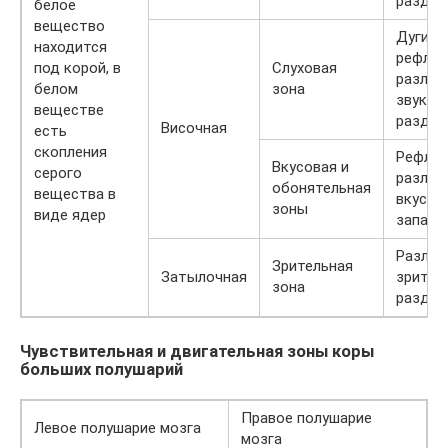
раздра
белое
вещество
Дуги
нахо­дится
рефлек
под ко­рой, в
Слуховая
разли
белом
зона
звуков
веществе
раздра
Височная
есть
скопления
Рефле
Вкусовая и
серо­го
различ
обонятельная
вещества в
вкусов
зоны
виде ядер
запахо
Различ
Зрительная
Затылочная
зрител
зона
раздра
Чувствительная и двигательная зоны коры
больших полушарий
Правое полушарие
Левое полушарие мозга
мозга