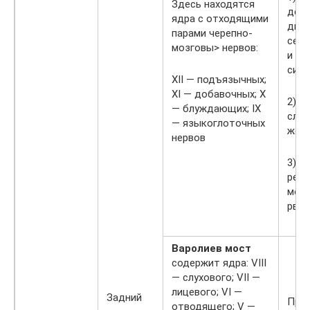
Здесь находятся
дея
ядра с отходящими
дыха
парами черепно-
сер
мозговы> нервов:
и пи
сист
XII — подъязычных;
XI — добавочных; X
2) п
— блуждающих; IX
слюн
— языкоглоточных
жева
нервов
3) з
рефл
морг
рвот
Варолиев мост
содержит ядра: VIII
— слухового; VII —
лицевого; VI —
Задний
Про
отводящего; V —