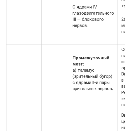
туло
С ядрами IV —
глазодвигательного
III — блокового
2) р
нервов.
мыше
позы
Сбор
пос
Промежуточный
инф
мозг:
орга
а) таламус
Выде
(зрительный бугор)
в ко
с ядрами ll-й пары
важн
зрительных нервов;
Регу
эмо
пове
Выс
цент
нерв