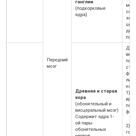
ганглии
мозж
(подкорковые
созд
ядра)
запо
целе
движ
памя
Древ
вмес
Передний
под
мозг
стру
фор
лимб
кото
Древняя и старая
1) о
кора
вро
(обонятельный и
пове
висцеральный мозг)
форм
Содержит ядра 1-
ой пары
2) о
обонятельных
гоме
нервов.