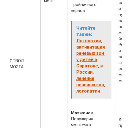
мозг
сод
тройничного
и ни
нервов.
пути
воло
пол
Читайте
межд
также:
боль
Логопатии,
Реф
активизация
отве
речевых зон
вест
у детей в
СТВОЛ
шейн
Саратове, в
МОЗГА
регу
России,
мышц
лечение
мими
речевых зон,
логопатии
Мозжечок
Полушария
Коо
мозжечка
про