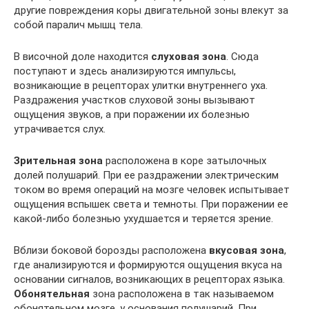
другие повреждения коры двигательной зоны влекут за
собой паралич мышц тела.
В височной доле находится
слуховая зона
. Сюда
поступают и здесь анализируются импульсы,
возникающие в рецепторах улитки внутреннего уха.
Раздражения участков слуховой зоны вызывают
ощущения звуков, а при поражении их болезнью
утрачивается слух.
Зрительная зона
расположена в коре затылочных
долей полушарий. При ее раздражении электрическим
током во время операций на мозге человек испытывает
ощущения вспышек света и темноты. При поражении ее
какой-либо болезнью ухудшается и теряется зрение.
Вблизи боковой борозды расположена
вкусовая зона
,
где анализируются и формируются ощущения вкуса на
основании сигналов, возникающих в рецепторах языка.
Обонятельная
зона расположена в так называемом
обонятельном мозге, у основания полушарий. При