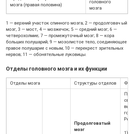
головного
мозга (правая половина)
мозга
1 — верхний участок спинного мозга; 2 — продолговач ый
мозг, 3 — мост, 4 — мозжечок; 5 — средний мозг; 6 —
четверохолмие; 7 — промежуточный мозг; 8 — кора
больших полушарий; 9 — мозолистое тело, соединяющее
правое полушарие с новым; 10 — перекрест зрительных
нервов; 11 — обонятельные луковицы.
Отделы головного мозга и их функции
Отделы мозга
Структуры отделов
Фун
Про
связ
выш
голо
Реф
Продолговатый
мозг
1) р