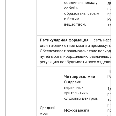
соединены между
движ
собой и
поло
образованы серым
прос
и белым
Регу
веществом.
тону
Ретикулярная формация
— сеть нервны
оплетающих ствол мозга и промежуточн
Обеспечивает взаимодействие восходящ
путей мозга, координацию различных фу
регуляцию возбудимости всех отделов 
Пров
Четверохолмие
Реф
С ядрами
первичных
1) о
зрительных и
рефл
слуховых центров.
зрит
раз
Средний
Ножки мозга
проя
мозг
пово