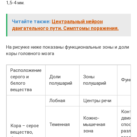
1,5-4 мм.
Читайте также:
Центральный нейрон
двигательного пути. Симптомы поражения.
На рисунке ниже показаны функциональные зоны и доли
коры головного мозга
Расположение
серого и
Доли
Зоны
Функц
белого
полушарий
полушарий
вещества
Лобная
Центры речи
Контро
Кожно-
дви­жен
Теменная
мышечная
спо­со
Кора – серое
зона
раз­лич
вещество,