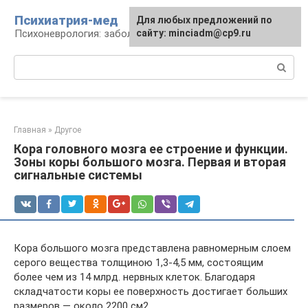
Перейти
Психиатрия-мед
Для любых предложений по
к
Психоневрология: заболевания и терапия
сайту: minciadm@cp9.ru
контенту
Поиск:
Главная
»
Другое
Кора головного мозга ее строение и функции.
Зоны коры большого мозга. Первая и вторая
сигнальные системы
Кора большого мозга представлена равномерным слоем
серого вещества толщиною 1,3-4,5 мм, состоящим
более чем из 14 млрд. нервных клеток. Благодаря
складчатости коры ее поверхность достигает больших
размеров — около 2200 см2.