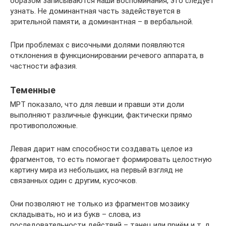
образом записываются наши воспоминания, это следует
узнать. Не доминантная часть задействуется в
зрительной памяти, а доминантная – в вербальной.
При проблемах с височными долями появляются
отклонения в функционировании речевого аппарата, в
частности афазия.
Теменные
МРТ показало, что для левши и правши эти доли
выполняют различные функции, фактически прямо
противоположные.
Левая дарит нам способности создавать целое из
фрагментов, то есть помогает формировать целостную
картину мира из небольших, на первый взгляд не
связанных один с другим, кусочков.
Они позволяют не только из фрагментов мозаику
складывать, но и из букв – слова, из
последовательности действий – танец или приём и т. д.