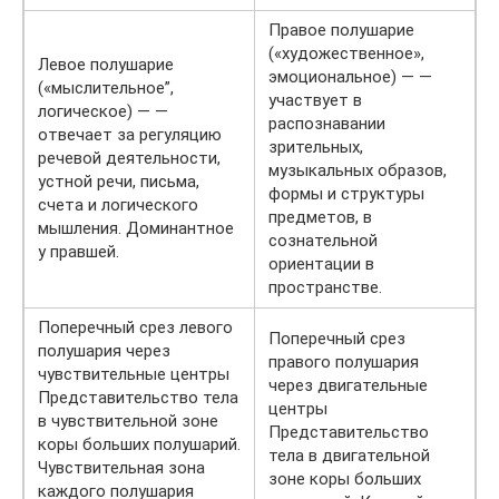
Правое полушарие
(«художественное»,
Левое полушарие
эмоциональное) — —
(«мыслительное”,
участвует в
логическое) — —
распознавании
отвечает за регуляцию
зрительных,
речевой деятельности,
музыкальных образов,
устной речи, письма,
формы и структуры
счета и логического
предметов, в
мышления. Доминантное
сознательной
у правшей.
ориентации в
пространстве.
Поперечный срез левого
Поперечный срез
полушария через
правого полушария
чувствительные центры
через двигательные
Представительство тела
центры
в чувствительной зоне
Представительство
коры больших полушарий.
тела в двигательной
Чувствительная зона
зоне коры больших
каждого полушария