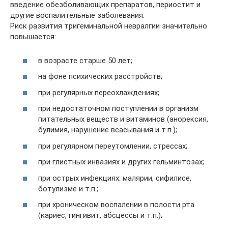
введение обезболивающих препаратов, периостит и
другие воспалительные заболевания.
Риск развития тригеминальной невралгии значительно
повышается:
в возрасте старше 50 лет;
на фоне психических расстройств;
при регулярных переохлаждениях;
при недостаточном поступлении в организм
питательных веществ и витаминов (анорексия,
булимия, нарушение всасывания и т.п.);
при регулярном переутомлении, стрессах;
при глистных инвазиях и других гельминтозах;
при острых инфекциях: малярии, сифилисе,
ботулизме и т.п.;
при хроническом воспалении в полости рта
(кариес, гингивит, абсцессы и т.п.);