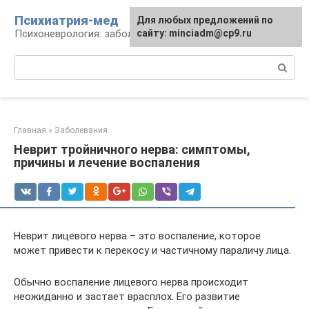
Перейти
Психиатрия-мед
Для любых предложений по
к
Психоневрология: заболевания и терапия
сайту: minciadm@cp9.ru
контенту
Поиск:
Главная
»
Заболевания
Неврит тройничного нерва: симптомы,
причины и лечение воспаления
Неврит лицевого нерва – это воспаление, которое
может привести к перекосу и частичному параличу лица.
Обычно воспаление лицевого нерва происходит
неожиданно и застает врасплох. Его развитие