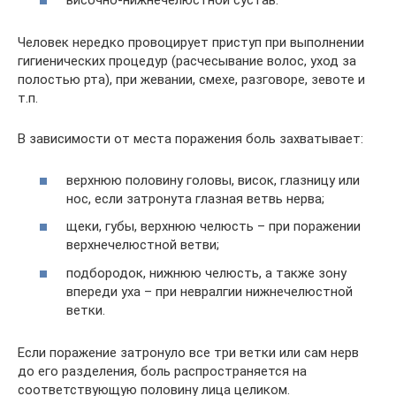
височно-нижнечелюстной сустав.
Человек нередко провоцирует приступ при выполнении
гигиенических процедур (расчесывание волос, уход за
полостью рта), при жевании, смехе, разговоре, зевоте и
т.п.
В зависимости от места поражения боль захватывает:
верхнюю половину головы, висок, глазницу или
нос, если затронута глазная ветвь нерва;
щеки, губы, верхнюю челюсть – при поражении
верхнечелюстной ветви;
подбородок, нижнюю челюсть, а также зону
впереди уха – при невралгии нижнечелюстной
ветки.
Если поражение затронуло все три ветки или сам нерв
до его разделения, боль распространяется на
соответствующую половину лица целиком.