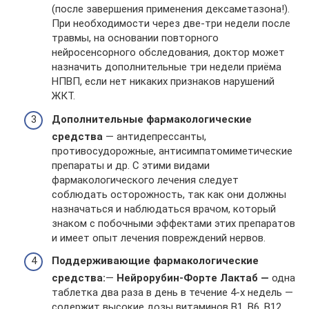
(после завершения применения дексаметазона!).
При необходимости через две-три недели после
травмы, на основании повторного
нейросенсорного обследования, доктор может
назначить дополнительные три недели приёма
НПВП, если нет никаких признаков нарушений
ЖКТ.
Допол
нительные фармакологические
средства
— антидепрессанты,
противосудорожные, антисимпатомиметические
препараты и др. С этими видами
фармакологического лечения следует
соблюдать осторожность, так как они должны
назначаться и наблюдаться врачом, который
знаком с побочными эффектами этих препаратов
и имеет опыт лечения повреждений нервов.
Поддерживающие фармакологические
средства:
—
Нейрорубин-Форте Лактаб —
одна
таблетка два раза в день в течение 4-х недель —
содержит высокие дозы витаминов В1, В6, В12,