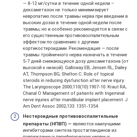
— 8-12 мг/сутки в течение одной недели –
дексаметазон не только минимизирует
невропатию после травмы нерва при введении в
высоких дозах в течение одной недели после
травмы, но и особенно рекомендуется в связи с
его существенным противовоспалительным
эффектом по сравнению с другими
кортикостероидами. Рекомендация — после
травмы тройничного нерва назначать в течение
5-7 дней снижающуюся дозу дексаметазона (от
высокой к низкой). Galloway EB, Jensen RL, Dailey
AT, Thompson BG, Shelton C. Role of topical
steroids in reducing dysfunction after nerve injury.
The Laryngoscope 2000;110(10):1907-10. Kraut RA,
Chanal O. Management of patients with trigeminal
nerve injuries after mandibular implant placement. J
Am Dent Assoc 2002;133: 1351-1354.
Нестероидные противовоспалительные
препараты (НПВП) —
являются наилучшими
ингибиторами синтеза простагландинов из
поврежденных периферических нервных