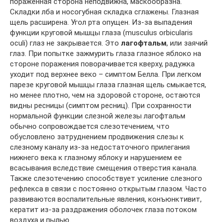
пораженная сторона неподвижна, маскообразна.
Складки лба и носогубная складка сглажены. Глазная
щель расширена. Угол рта опущен. Из-за выпадения
функции круговой мышцы глаза (musculus orbicularis
oculi) глаз не закрывается. Это
лагофтальм
, или заячий
глаз. При попытке зажмурить глаза глазное яблоко на
стороне поражения поворачивается кверху, радужка
уходит под верхнее веко – симптом Белла. При легком
парезе круговой мышцы глаза глазная щель смыкается,
но менее плотно, чем на здоровой стороне, остаются
видны ресницы (симптом ресниц). При сохранности
нормальной функции слезной железы лагофтальм
обычно сопровождается слезотечением, что
обусловлено затруднением продвижения слезы к
слезному каналу из-за недостаточного прилегания
нижнего века к глазному яблоку и нарушением ее
всасывания вследствие смещения отверстия канала.
Также слезотечению способствует усиление слезного
рефлекса в связи с постоянно открытым глазом. Часто
развиваются воспалительные явления, конъюнктивит,
кератит из-за раздражения оболочек глаза потоком
воздуха и пылью.