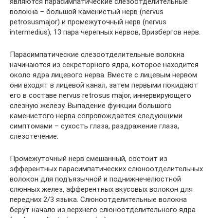
являются парасимпатические слезоотделительные
волокна – большой каменистый нерв (nervus
petrosusmajor) и промежуточный нерв (nervus
intermedius), 13 пара черепных нервов, Вризбергов нерв.
Парасимпатические слезоотделительные волокна
начинаются из секреторного ядра, которое находится
около ядра лицевого нерва. Вместе с лицевым нервом
они входят в лицевой канал, затем первыми покидают
его в составе nervus retrosus major, иннервирующего
слезную железу. Выпадение функции большого
каменистого нерва сопровождается следующими
симптомами – сухость глаза, раздражение глаза,
слезотечение.
Промежуточный нерв смешанный, состоит из
эфферентных парасимпатических слюноотделительных
волокон для подъязычной и поднижнечелюстной
слюнных желез, афферентных вкусовых волокон для
передних 2/3 языка. Слюноотделительные волокна
берут начало из верхнего слюноотделительного ядра