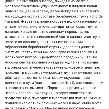
(nucleus salivatorius superior), выходят из мозга в
мостомозжечковом углу и вступают в лицевой канал
рядом с лицевым нервом, далее покидают канал в его
нисходящей части в составе барабанной струны (chorda
tympani). Чувствительные вкусовые волокна начинаются
от клеток коленного узла, дендриты которых идут в
лицевом канале вместе с лицевым нервом, затем
отходят от него в нисходящей части канала, участвуют
вместе со слюноотделительными волокнами в
образовании барабанной струны, далее вступают в
систему 3 ветви тройничного нерва (nervus lingualis) и
достигают вкусовых рецепторов передних 2/3 языка.
Аксоны клеток коленного узда выходят из пирамиды
височной кости через внутреннее слуховое отверстие,
проходят в мостомозжечковом углу и заканчиваются в
общем с языкоглоточном нервом вкусовом ядре
одиночного пути (nucleus tractussoliterii), расположенном
в продолговатом мозге. Поражение промежуточного
нерва и барабанной струны, которая является его
продолжением, приводит к гипофункции подъязычной и
поднижнечелюстной слюнных желез и нарушению вкуса
на передних 2/3 языка. Между двумя попутчиками в