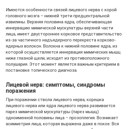
Имеются особенности связей лицевого нерва с корой
головного мозга – нижней трети предцентральной
извилины. Верхняя половина ядра, обеспечивающая
иннервацию мимической мускулатуры верхней части
лица, имеет двустороннее корковое представительство
из-за частичного надъядерного перекреста корково-
ядерных волокон. Волокна к нижней половине ядра, из
которой осуществляется иннервация мимических мышц
ниже глазной щели, исходят из противоположного
полушария. Этот момент является важным критерием в
постановке топического диагноза.
Лицевой нерв: симптомы, синдромы
поражения
При поражении ствола лицевого нерва, корешка
лицевого нерва или ядра лицевого нерва развивается
парез мимической мускулатуры (парез мышц)
одноименной половины лица – прозоплегия. Возникает
асимметрия лица, которая выражена даже в покое. Вся