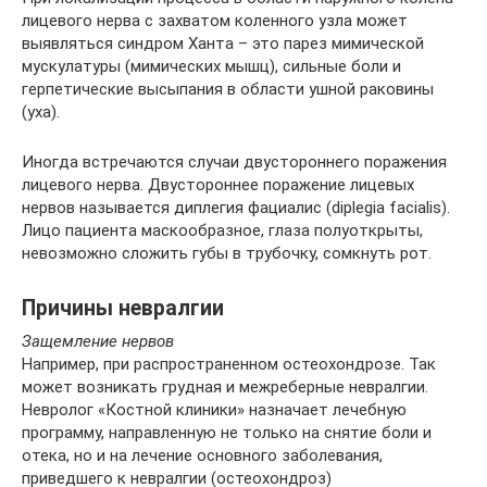
лицевого нерва с захватом коленного узла может
выявляться синдром Ханта – это парез мимической
мускулатуры (мимических мышц), сильные боли и
герпетические высыпания в области ушной раковины
(уха).
Иногда встречаются случаи двустороннего поражения
лицевого нерва. Двустороннее поражение лицевых
нервов называется диплегия фациалис (diplegia facialis).
Лицо пациента маскообразное, глаза полуоткрыты,
невозможно сложить губы в трубочку, сомкнуть рот.
Причины невралгии
Защемление нервов
Например, при распространенном остеохондрозе. Так
может возникать грудная и межреберные невралгии.
Невролог «Костной клиники» назначает лечебную
программу, направленную не только на снятие боли и
отека, но и на лечение основного заболевания,
приведшего к невралгии (остеохондроз)