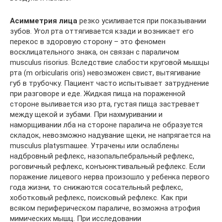
Асимметрия лица
резко усиливается при показывании
зубов. Угол рта оттягивается кзади и возникает его
перекос в здоровую сторону – это феномен
восклицательного знака, он связан с параличом
musculus risorius. Вследствие слабости круговой мышцы
рта (m orbicularis oris) невозможен свист, вытягивание
губ в трубочку. Пациент часто испытывает затруднение
при разговоре и еде. Жидкая пища на пораженной
стороне выливается изо рта, густая пища застревает
между щекой и зубами. При нахмуривании и
наморщивании лба на стороне паралича не образуется
складок, невозможно надувание щеки, не напрягается на
musculus platysmaшее. Утрачены или ослаблены
надбровный рефлекс, назопальпебральный рефлекс,
роговичный рефлекс, конъюнктивальный рефлекс. Если
поражение лицевого нерва произошло у ребенка первого
года жизни, то снижаются сосательный рефлекс,
хоботковый рефлекс, поисковый рефлекс. Как при
всяком периферическом параличе, возможна атрофия
мимических мышц. При исследовании