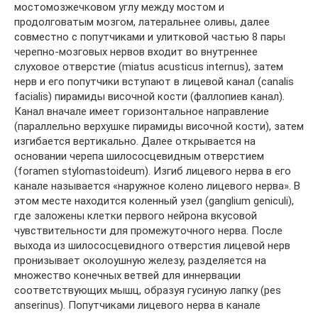
мостомозжечковом углу между мостом и
продолговатым мозгом, латеральнее оливы, далее
совместно с попутчиками и улитковой частью 8 пары
черепно-мозговых нервов входит во внутреннее
слуховое отверстие (miatus acusticus internus), затем
нерв и его попутчики вступают в лицевой канал (canalis
facialis) пирамиды височной кости (фаллопиев канал).
Канал вначале имеет горизонтальное направление
(параллельно верхушке пирамиды височной кости), затем
изгибается вертикально. Далее открывается на
основании черепа шилососцевидным отверстием
(foramen stylomastoideum). Изгиб лицевого нерва в его
канале называется «наружное колено лицевого нерва». В
этом месте находится коленный узел (ganglium geniculi),
где заложены клетки первого нейрона вкусовой
чувствительности для промежуточного нерва. После
выхода из шилососцевидного отверстия лицевой нерв
пронизывает околоушную железу, разделяется на
множество конечных ветвей для иннервации
соответствующих мышц, образуя гусиную лапку (pes
anserinus). Попутчиками лицевого нерва в канале