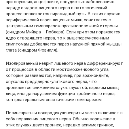
при опухолях, энцефалите, сосудистых заболеваниях,
наряду с ядром лицевого нерва в патологический
процесс вовлекается пирамидный путь. В таких случаях
периферический парез лицевых мышц сочетается с
центральным гемипарезом противоположной стороны
(синдром Мийяра – Гюблера). Если при этом поражается
ядро отводящего нерва, то к вышеперечисленным
симптомам добавляется парез наружной прямой мышцы
глаза (синдром Фовилля).
Изолированный неврит лицевого нерва дифференцируют
от процессов в области мостомозжечкового угла,
которые развиваются, например, при арахноидите,
опухолях преддверно-улиткового нерва, что
проявляется снижением слуха, глухотой, парезом мышц
лица, иногда нарушением функции тройничного нерва,
контрлатеральным спастическим гемипарезом.
Полиневриты и полирадикулоневриты часто включают в
себя поражения лицевого нерва. Обычно поражение в
этих случаях двустороннее, нередко асимметричное,