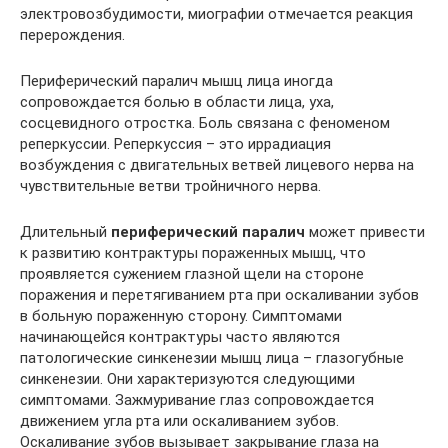
электровозбудимости, миографии отмечается реакция
перерождения.
Периферический паралич мышц лица иногда
сопровождается болью в области лица, уха,
сосцевидного отростка. Боль связана с феноменом
реперкуссии. Реперкуссия – это иррадиация
возбуждения с двигательных ветвей лицевого нерва на
чувствительные ветви тройничного нерва.
Длительный
периферический паралич
может привести
к развитию контрактуры пораженных мышц, что
проявляется сужением глазной щели на стороне
поражения и перетягиванием рта при оскаливании зубов
в больную пораженную сторону. Симптомами
начинающейся контрактуры часто являются
патологические синкенезии мышц лица – глазогубные
синкенезии. Они характеризуются следующими
симптомами. Зажмуривание глаз сопровождается
движением угла рта или оскаливанием зубов.
Оскаливание зубов вызывает закрывание глаза на