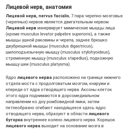
Лицевой нерв, анатомия
Лицевой нерв, nervus facialis
, 7 пара черепно-мозговых
(черепных) нервов является двигательным нервом.
Лицевой нерв
иннервирует мимические мышцы лица
(кроме musculus levator palpebre superioris), а также
мышцы ушной раковины и черепа, заднее брюшко
двубрюшной мышцы (musculus digastricus),
шилоподъязычную мышцу (musculus stylohyoideus),
стременную мышцу (musculus stapedius), подкожную
мышцу шеи (musculus platysma).
Ядро
лицевого нерва
расположено на границе нижнего
отдела моста с продолговатым мозгом, кнаружи и
кпереди от ядра отводящего нерва. Аксоны клеток
этого ядра поднимаются в дорсомедиальном
направлении ко дну ромбовидной ямки, затем
петлеобразно огибают находящееся здесь ядро
отводящего нерва, образуют в области
лицевого
бугорка
внутреннее колено лицевого нерва. Корешок
лицевого нерва
выходит на основание мозга в