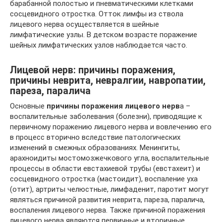
барабанной полостью и пневматическими клетками
сосцевидного отростка. Отток лимфы из ствола
лицевого нерва осуществляется в шейные
лимфатические узлы. В детском возрасте поражение
шейных лимфатических узлов наблюдается часто.
Лицевой нерв: причины поражения,
причины неврита, невралгии, навропатии,
пареза, паралича
Основные
причины поражения лицевого нерв
а –
воспалительные заболевания (болезни), приводящие к
первичному поражению лицевого нерва и вовлечению его
в процесс вторично вследствие патологических
изменений в смежных образованиях. Менингиты,
арахноидиты мостомозжечкового угла, воспалительные
процессы в области евстахиевой трубы (евстахеит) и
сосцевидного отростка (мастоидит), воспаление уха
(отит), артриты челюстные, лимфаденит, паротит могут
являться причиной развития неврита, пареза, паралича,
воспаления лицевого нерва. Также причиной поражения
лицевого нерва являются первичные и вторичные