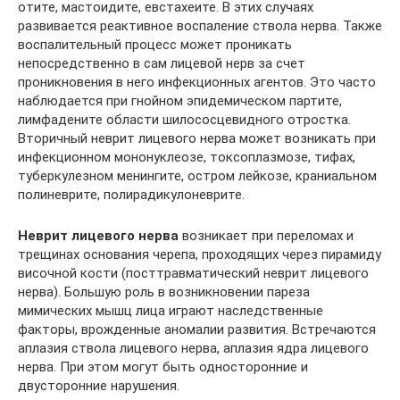
отите, мастоидите, евстахеите. В этих случаях
развивается реактивное воспаление ствола нерва. Также
воспалительный процесс может проникать
непосредственно в сам лицевой нерв за счет
проникновения в него инфекционных агентов. Это часто
наблюдается при гнойном эпидемическом партите,
лимфадените области шилососцевидного отростка.
Вторичный неврит лицевого нерва может возникать при
инфекционном мононуклеозе, токсоплазмозе, тифах,
туберкулезном менингите, остром лейкозе, краниальном
полиневрите, полирадикулоневрите.
Неврит лицевого нерва
возникает при переломах и
трещинах основания черепа, проходящих через пирамиду
височной кости (посттравматический неврит лицевого
нерва). Большую роль в возникновении пареза
мимических мышц лица играют наследственные
факторы, врожденные аномалии развития. Встречаются
аплазия ствола лицевого нерва, аплазия ядра лицевого
нерва. При этом могут быть односторонние и
двусторонние нарушения.