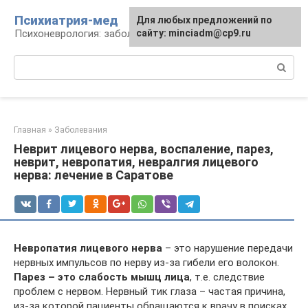
Перейти
Психиатрия-мед
Для любых предложений по
к
Психоневрология: заболевания и терапия
сайту: minciadm@cp9.ru
контенту
Поиск:
Главная
»
Заболевания
Неврит лицевого нерва, воспаление, парез,
неврит, невропатия, невралгия лицевого
нерва: лечение в Саратове
Невропатия лицевого нерва
– это нарушение передачи
нервных импульсов по нерву из-за гибели его волокон.
Парез – это слабость мышц лица
, т.е. следствие
проблем с нервом. Нервный тик глаза – частая причина,
из-за которой пациенты обращаются к врачу в поисках