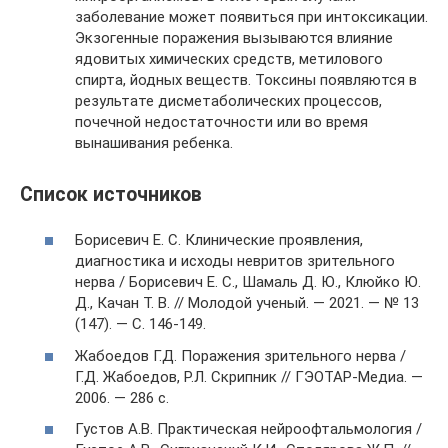
заболевание может появиться при интоксикации.
Экзогенные поражения вызываются влияние
ядовитых химических средств, метилового
спирта, йодных веществ. Токсины появляются в
результате дисметаболических процессов,
почечной недостаточности или во время
вынашивания ребенка.
Список источников
Борисевич Е. С. Клинические проявления,
диагностика и исходы невритов зрительного
нерва / Борисевич Е. С., Шамаль Д. Ю., Клюйко Ю.
Д., Качан Т. В. // Молодой ученый. — 2021. — № 13
(147). — С. 146-149.
Жабоедов Г.Д. Поражения зрительного нерва /
Г.Д. Жабоедов, Р.Л. Скрипник // ГЭОТАР-Медиа. —
2006. — 286 с.
Густов А.В. Практическая нейроофтальмология /