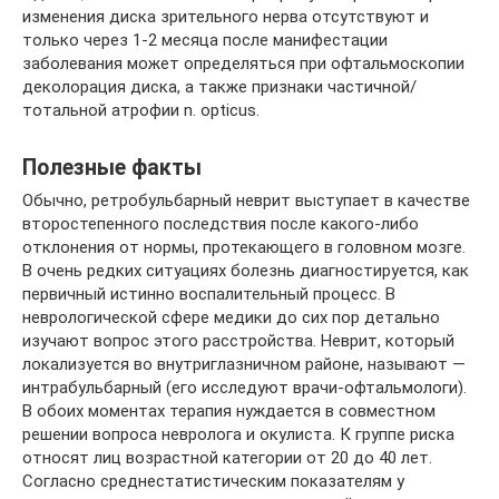
изменения диска зрительного нерва отсутствуют и
только через 1-2 месяца после манифестации
заболевания может определяться при офтальмоскопии
деколорация диска, а также признаки частичной/
тотальной атрофии n. opticus.
Полезные факты
Обычно, ретробульбарный неврит выступает в качестве
второстепенного последствия после какого-либо
отклонения от нормы, протекающего в головном мозге.
В очень редких ситуациях болезнь диагностируется, как
первичный истинно воспалительный процесс. В
неврологической сфере медики до сих пор детально
изучают вопрос этого расстройства. Неврит, который
локализуется во внутриглазничном районе, называют —
интрабульбарный (его исследуют врачи-офтальмологи).
В обоих моментах терапия нуждается в совместном
решении вопроса невролога и окулиста. К группе риска
относят лиц возрастной категории от 20 до 40 лет.
Согласно среднестатистическим показателям у