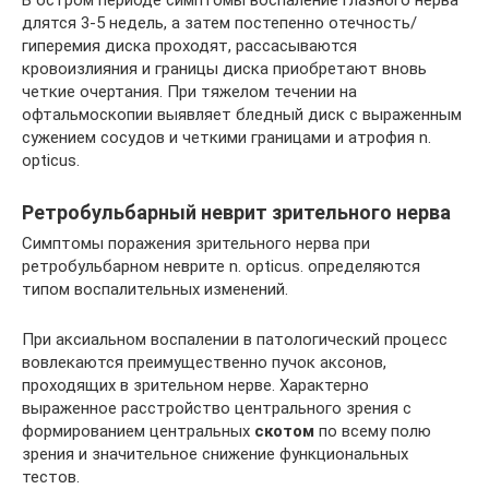
В остром периоде симптомы воспаление глазного нерва
длятся 3-5 недель, а затем постепенно отечность/
гиперемия диска проходят, рассасываются
кровоизлияния и границы диска приобретают вновь
четкие очертания. При тяжелом течении на
офтальмоскопии выявляет бледный диск с выраженным
сужением сосудов и четкими границами и атрофия n.
opticus.
Ретробульбарный неврит зрительного нерва
Симптомы поражения зрительного нерва при
ретробульбарном неврите n. opticus. определяются
типом воспалительных изменений.
При аксиальном воспалении в патологический процесс
вовлекаются преимущественно пучок аксонов,
проходящих в зрительном нерве. Характерно
выраженное расстройство центрального зрения с
формированием центральных
скотом
по всему полю
зрения и значительное снижение функциональных
тестов.