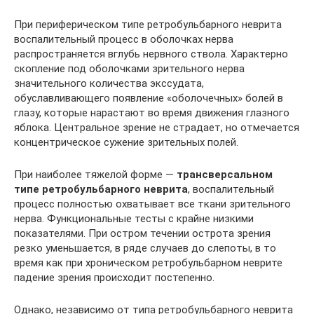
При периферическом типе ретробульбарного неврита
воспалительный процесс в оболочках нерва
распространяется вглубь нервного ствола. Характерно
скопление под оболочками зрительного нерва
значительного количества экссудата,
обуславливающего появление «оболочечных» болей в
глазу, которые нарастают во время движения глазного
яблока. Центральное зрение не страдает, но отмечается
концентрическое сужение зрительных полей.
При наиболее тяжелой форме —
трансверсальном
типе ретробульбарного неврита
, воспалительный
процесс полностью охватывает все ткани зрительного
нерва. Функциональные тесты с крайне низкими
показателями. При остром течении острота зрения
резко уменьшается, в ряде случаев до слепоты, в то
время как при хроническом ретробульбарном неврите
падение зрения происходит постепенно.
Однако, независимо от типа ретробульбарного неврита