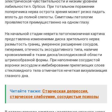
электрической чувствительности и низким уровнем
лабильности n. Opticus. При тотальном поражении
поперечника нерва острота зрения может резко падать
вплоть до полной слепоты. Симптомы патологии
проявляются преимущественно на одном глазу.
На начальной стадии неврита патогномоничная картина
представлена изменениями диска зрительного нерва:
размытость границ, умеренное расширение сосудов,
гиперемия, отечность экссудативного типа, наличие
кровоизлияний в ткани диска/околодисковой области
штрихообразной формы. При наполнении сосудистой
воронки экссудом и имбибировании прилегающих слоев
стекловидного тела отмечается нечеткая визуализиация
глазного дна.
Читайте также:
Старческая депрессия,
старческое слабоумие, сосудистые психозы