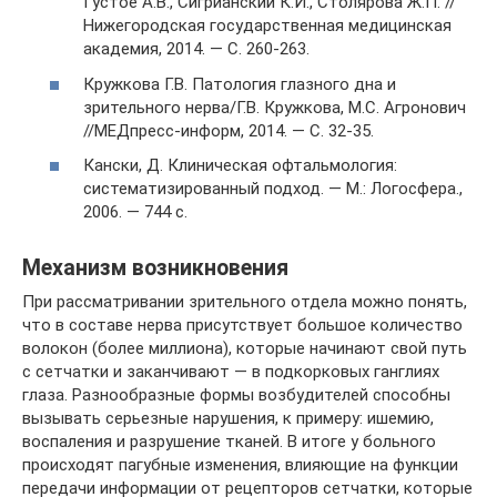
Густое А.В., Сигрианский К.И., Столярова Ж.П. //
Нижегородская государственная медицинская
академия, 2014. — С. 260-263.
Кружкова Г.В. Патология глазного дна и
зрительного нерва/Г.В. Кружкова, М.С. Агронович
//МЕДпресс-информ, 2014. — С. 32-35.
Кански, Д. Клиническая офтальмология:
систематизированный подход. — М.: Логосфера.,
2006. — 744 с.
Механизм возникновения
При рассматривании зрительного отдела можно понять,
что в составе нерва присутствует большое количество
волокон (более миллиона), которые начинают свой путь
с сетчатки и заканчивают — в подкорковых ганглиях
глаза. Разнообразные формы возбудителей способны
вызывать серьезные нарушения, к примеру: ишемию,
воспаления и разрушение тканей. В итоге у больного
происходят пагубные изменения, влияющие на функции
передачи информации от рецепторов сетчатки, которые