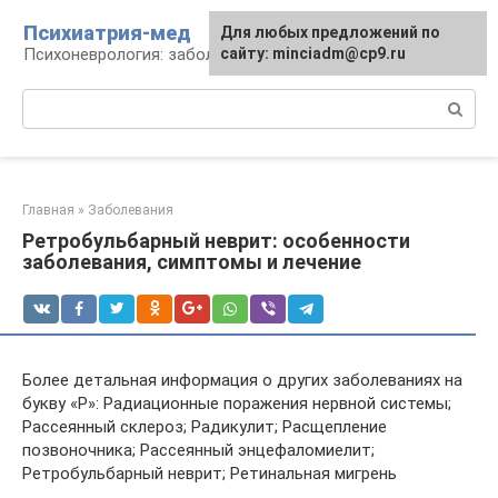
Перейти
Психиатрия-мед
Для любых предложений по
к
Психоневрология: заболевания и терапия
сайту: minciadm@cp9.ru
контенту
Поиск:
Главная
»
Заболевания
Ретробульбарный неврит: особенности
заболевания, симптомы и лечение
Более детальная информация о других заболеваниях на
букву «Р»: Радиационные поражения нервной системы;
Рассеянный склероз; Радикулит; Расщепление
позвоночника; Рассеянный энцефаломиелит;
Ретробульбарный неврит; Ретинальная мигрень