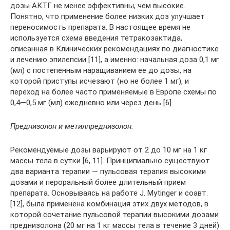
дозы АКТГ не менее эффективны, чем высокие.
Понятно, что применение более низких доз улучшает
переносимость препарата. В настоящее время не
используется схема введения тетракозактида,
описанная в Клинических рекомендациях по диагностике
и лечению эпилепсии [11], а именно: начальная доза 0,1 мг
(мл) с постепенным наращиванием ее до дозы, на
которой приступы исчезают (но не более 1 мг), и
переход на более часто применяемые в Европе схемы по
0,4—0,5 мг (мл) ежедневно или через день [6].
Преднизолон и метилпреднизолон.
Рекомендуемые дозы варьируют от 2 до 10 мг на 1 кг
массы тела в сутки [6, 11]. Принципиально существуют
два варианта терапии — пульсовая терапия высокими
дозами и пероральный более длительный прием
препарата. Основываясь на работе J. Mytinger и соавт.
[12], была применена комбинация этих двух методов, в
которой сочетание пульсовой терапии высокими дозами
преднизолона (20 мг на 1 кг массы тела в течение 3 дней)