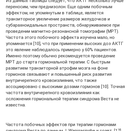
Из данных таблицы следует, что АКТГ несколько лучше
переносим, чем преднизолон. Еще одним побочным
эффектом, не упомянутым в таблице, является
транзиторное увеличение размеров желудочков и
субарахноидальных пространств, обнаруживаемое при
проведении магнитно-резонансной томографии (МРТ).
Частота этого побочного эффекта изучена мало, но
упоминается [10], что при применении высоких доз АКТГ
это явление наблюдалось примерно у 60% пациентов.
Именно поэтому обычно рекомендуется проведение
МРТ до старта гормональной терапии. С быстрым
развитием транзиторной атрофии мозга на фоне
гормонов связывают и повышенный риск развития
внутричерепного кровоизлияния, что также
ассоциировано с высокими дозами гормонов [10]. Точная
частота внутричерепного кровоизлияния как
осложнения гормональной терапии синдрома Веста не
известна.
Частота побочных эффектов при терапии гормонами
синдрома Веста по данным J. Wanigasinghe и соавт. [17]