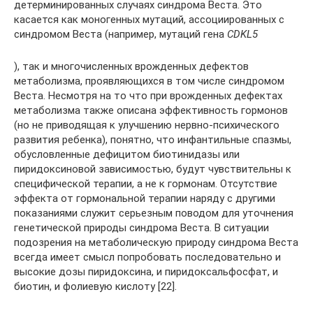
детерминированных случаях синдрома Веста. Это
касается как моногенных мутаций, ассоциированных с
синдромом Веста (например, мутаций гена
CDKL
5
), так и многочисленных врожденных дефектов
метаболизма, проявляющихся в том числе синдромом
Веста. Несмотря на то что при врожденных дефектах
метаболизма также описана эффективность гормонов
(но не приводящая к улучшению нервно-психического
развития ребенка), понятно, что инфантильные спазмы,
обусловленные дефицитом биотинидазы или
пиридоксиновой зависимостью, будут чувствительны к
специфической терапии, а не к гормонам. Отсутствие
эффекта от гормональной терапии наряду с другими
показаниями служит серьезным поводом для уточнения
генетической природы синдрома Веста. В ситуации
подозрения на метаболическую природу синдрома Веста
всегда имеет смысл попробовать последовательно и
высокие дозы пиридоксина, и пиридоксальфосфат, и
биотин, и фолиевую кислоту [22].