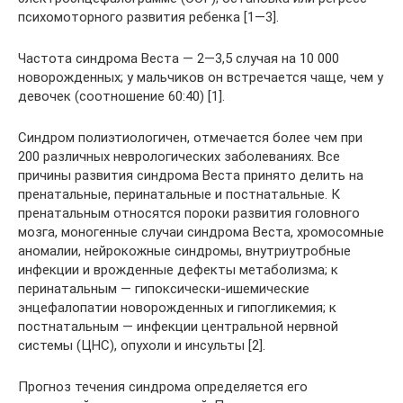
психомоторного развития ребенка [1—3].
Частота синдрома Веста — 2—3,5 случая на 10 000
новорожденных; у мальчиков он встречается чаще, чем у
девочек (соотношение 60:40) [1].
Синдром полиэтиологичен, отмечается более чем при
200 различных неврологических заболеваниях. Все
причины развития синдрома Веста принято делить на
пренатальные, перинатальные и постнатальные. К
пренатальным относятся пороки развития головного
мозга, моногенные случаи синдрома Веста, хромосомные
аномалии, нейрокожные синдромы, внутриутробные
инфекции и врожденные дефекты метаболизма; к
перинатальным — гипоксически-ишемические
энцефалопатии новорожденных и гипогликемия; к
постнатальным — инфекции центральной нервной
системы (ЦНС), опухоли и инсульты [2].
Прогноз течения синдрома определяется его