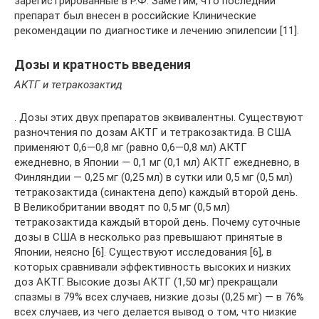
зарегистрированные в Р.Ф. Заметим, что последний
препарат был внесен в российские Клинические
рекомендации по диагностике и лечению эпилепсии [11].
Дозы и кратность введения
АКТГ и тетракозактид
. Дозы этих двух препаратов эквивалентны. Существуют
разночтения по дозам АКТГ и тетракозактида. В США
применяют 0,6—0,8 мг (равно 0,6—0,8 мл) АКТГ
ежедневно, в Японии — 0,1 мг (0,1 мл) АКТГ ежедневно, в
Финляндии — 0,25 мг (0,25 мл) в сутки или 0,5 мг (0,5 мл)
тетракозактида (синактена депо) каждый второй день.
В Великобритании вводят по 0,5 мг (0,5 мл)
тетракозактида каждый второй день. Почему суточные
дозы в США в несколько раз превышают принятые в
Японии, неясно [6]. Существуют исследования [6], в
которых сравнивали эффективность высоких и низких
доз АКТГ. Высокие дозы АКТГ (1,50 мг) прекращали
спазмы в 79% всех случаев, низкие дозы (0,25 мг) — в 76%
всех случаев, из чего делается вывод о том, что низкие