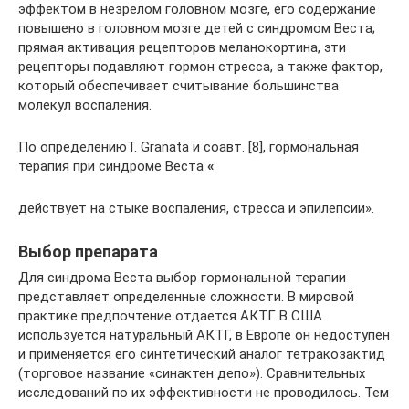
эффектом в незрелом головном мозге, его содержание
повышено в головном мозге детей с синдромом Веста;
прямая активация рецепторов меланокортина, эти
рецепторы подавляют гормон стресса, а также фактор,
который обеспечивает считывание большинства
молекул воспаления.
По определениюT. Granata и соавт. [8], гормональная
терапия при синдроме Веста
«
действует на стыке воспаления, стресса и эпилепсии».
Выбор препарата
Для синдрома Веста выбор гормональной терапии
представляет определенные сложности. В мировой
практике предпочтение отдается АКТГ. В США
используется натуральный АКТГ, в Европе он недоступен
и применяется его синтетический аналог тетракозактид
(торговое название «синактен депо»). Сравнительных
исследований по их эффективности не проводилось. Тем