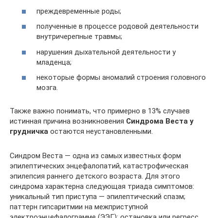
преждевременные роды;
полученные в процессе родовой деятельности
внутричерепные травмы;
нарушения дыхательной деятельности у
младенца;
некоторые формы аномалий строения головного
мозга.
Также важно понимать, что примерно в 13% случаев
истинная причина возникновения
Синдрома Веста у
грудничка
остаются неустановленными.
Синдром Веста — одна из самых известных форм
эпилептических энцефалопатий, катастрофическая
эпилепсия раннего детского возраста. Для этого
синдрома характерна следующая триада симптомов:
уникальный тип приступа — эпилептический спазм;
паттерн гипсаритмии на межприступной
электроэнцефалограмме (ЭЭГ); остановка или регресс