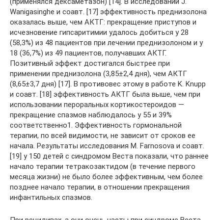
(применялся дексаметазон) [14]. В исследовании J.
Wanigasinghe и соавт. [17] эффективность преднизолона
оказалась выше, чем АКТГ: прекращение приступов и
исчезновение гипсаритимии удалось добиться у 28
(58,3%) из 48 пациентов при лечении преднизолоном и у
18 (36,7%) из 49 пациентов, получавших АКТГ.
Позитивный эффект достигался быстрее при
применении преднизолона (3,85±2,4 дня), чем АКТГ
(8,65±3,7 дня) [17]. В противовес этому в работе K. Knupp
и соавт. [18] эффективность АКТГ была выше, чем при
использовании пероральных кортикостероидов —
прекращение спазмов наблюдалось у 55 и 39%
соответственно​1​᠎. Эффективность гормональной
терапии, по всей видимости, не зависит от сроков ее
начала. Результаты исследования M. Farnosova и соавт.
[19] у 150 детей с синдромом Веста показали, что раннее
начало терапии тетракозактидом (в течение первого
месяца жизни) не было более эффективным, чем более
позднее начало терапии, в отношении прекращения
инфантильных спазмов.