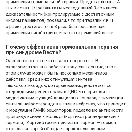
применении гормональной терапии. Представленные A.
Lux и соавт. [7] результаты исследований 3-го класса
доказательности (контролируемые с достаточным
числом пациентов) показали, что при терапии АКТГ
эффект достигается в 3 раза быстрее, чем при
применении вигабатрина, и частота ремиссий выше.
Почему эффективна гормональная терапия
при синдроме Веста?
Однозначного ответа на этот вопрос нет. В
экспериментальных работах получены данные, что в
этом случае может быть несколько механизмов
действия, среди них: стимуляция синтеза
глюкокортикоидов, которые взаимодействуют со
стероидными рецепторами в ЦНС, что приводит к
модификации функций кальциевых каналов; стимуляция
синтеза нейростероидов в глии и нейронах, что приводит
к модуляции ГАМК-рецепторов; подавление активности
проконвульсивных молекул (кортикотропин-рилизинг-
гормона). Кортикотропин-рилизинг-гормон — гормон
стресса, который обладает проконвульсивным