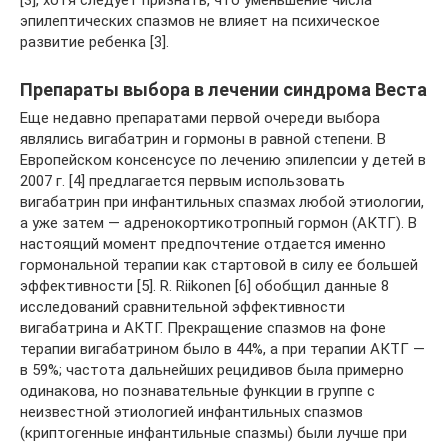
[3], хотя следует признать, что уменьшение числа
эпилептических спазмов не влияет на психическое
развитие ребенка [3].
Препараты выбора в лечении синдрома Веста
Еще недавно препаратами первой очереди выбора
являлись вигабатрин и гормоны в равной степени. В
Европейском консенсусе по лечению эпилепсии у детей в
2007 г. [4] предлагается первым использовать
вигабатрин при инфантильных спазмах любой этиологии,
а уже затем — адренокортикотропный гормон (АКТГ). В
настоящий момент предпочтение отдается именно
гормональной терапии как стартовой в силу ее большей
эффективности [5]. R. Riikonen [6] обобщил данные 8
исследований сравнительной эффективности
вигабатрина и АКТГ. Прекращение спазмов на фоне
терапии вигабатрином было в 44%, а при терапии АКТГ —
в 59%; частота дальнейших рецидивов была примерно
одинакова, но познавательные функции в группе с
неизвестной этиологией инфантильных спазмов
(криптогенные инфантильные спазмы) были лучше при