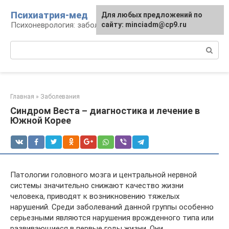
Перейти
Психиатрия-мед
Для любых предложений по
к
Психоневрология: заболевания и терапия
сайту: minciadm@cp9.ru
контенту
Поиск:
Главная
»
Заболевания
Синдром Веста – диагностика и лечение в
Южной Корее
Патологии головного мозга и центральной нервной
системы значительно снижают качество жизни
человека, приводят к возникновению тяжелых
нарушений. Среди заболеваний данной группы особенно
серьезными являются нарушения врожденного типа или
развивающиеся в первые годы жизни. Они