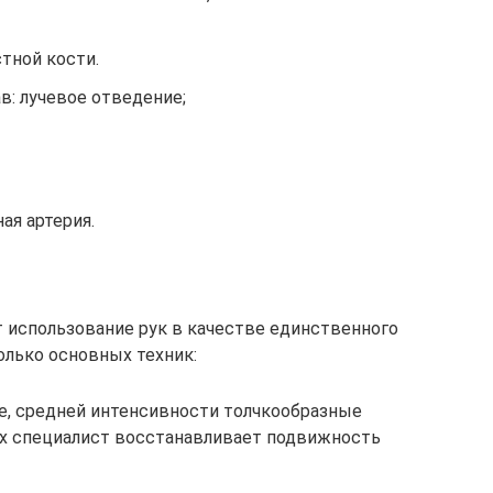
стной кости.
в: лучевое отведение;
ая артерия.
 использование рук в качестве единственного
олько основных техник:
ие, средней интенсивности толчкообразные
х специалист восстанавливает подвижность