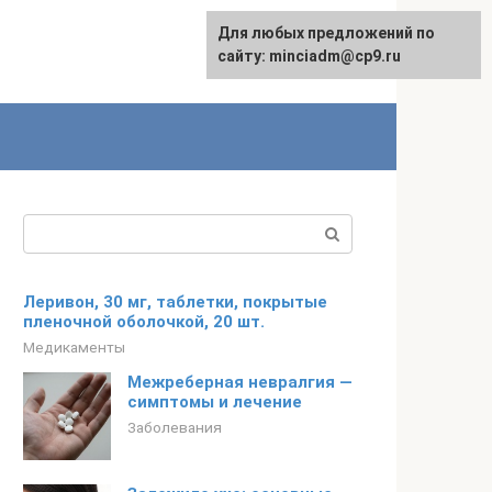
Для любых предложений по
сайту: minciadm@cp9.ru
Поиск:
Леривон, 30 мг, таблетки, покрытые
пленочной оболочкой, 20 шт.
Медикаменты
Межреберная невралгия —
симптомы и лечение
Заболевания