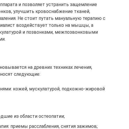
аппарата и позволяет устранить защемление
нков, улучшить кровоснабжение тканей,
аления. Не стоит путать мануальную терапию с
иалист воздействует только на мышцы, а
скулатурой и позвонками, межпозвонковыми
ми.
овывается на древних техниках лечения,
тносят следующие:
анями: кожей, мускулатурой, подкожно-жировой
дшие из области остеопатии;
пия: приемы расслабления, снятия зажимов;