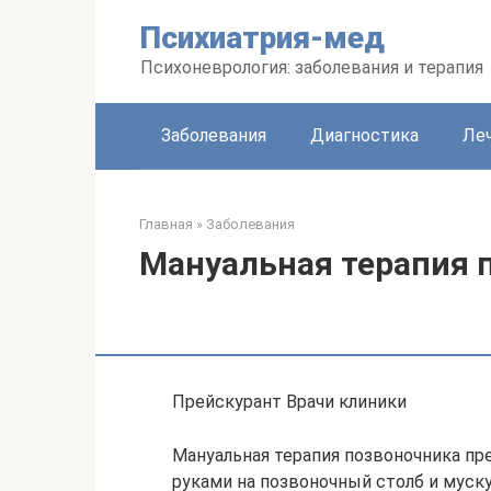
Перейти
Психиатрия-мед
к
контенту
Психоневрология: заболевания и терапия
Заболевания
Диагностика
Леч
Главная
»
Заболевания
Мануальная терапия 
Прейскурант Врачи клиники
Мануальная терапия позвоночника пр
руками на позвоночный столб и муск