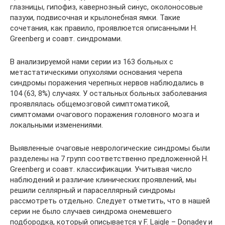
глазницы, гипофиз, кавернозный синус, околоносовые
пазухи, подвисочная и крылонебная ямки. Такие
сочетания, как правило, проявлюется описанными H.
Greenberg и соавт. синдромами.
В анализируемой нами серии из 163 больных с
метастатическими опухолями основания черепа
синдромы поражения черепных нервов наблюдались в
104 (63, 8%) случаях. У остальных больных заболевания
проявлялась общемозговой симптоматикой,
симптомами очагового поражения головного мозга и
локальными изменениями.
Выявленные очаговые неврологические синдромы были
разделены на 7 групп соответственно предложенной H.
Greenberg и соавт. классификации. Учитывая число
наблюдений и различие клинических проявлений, мы
решили селлярный и параселлярный синдромы
рассмотреть отдельно. Следует отметить, что в нашей
серии не было случаев синдрома онемевшего
подбородка, который описывается у F. Laigle – Donadey и