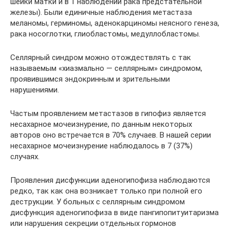
шейки матки и в 1 наблюдении рака предстательной
железы). Были единичные наблюдения метастаза
меланомы, герминомы, аденокарциномы неясного генеза,
рака носоглотки, глиобластомы, медуллобластомы.
Селлярный синдром можно отождествлять с так
называемым «хиазмально — селлярным» синдромом,
проявившимся эндокринным и зрительными
нарушениями.
Частым проявлением метастазов в гипофиз является
несахарное мочеизнурение, по данным некоторых
авторов оно встречается в 70% случаев. В нашей серии
несахарное мочеизнурение наблюдалось в 7 (37%)
случаях.
Проявления дисфункции аденогипофиза наблюдаются
редко, так как она возникает только при полной его
деструкции. У больных с селлярным синдромом
дисфункция аденогипофиза в виде пангипопитуитаризма
или нарушения секреции отдельных гормонов