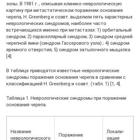
зоны. В 1981 г. , описывая клинико-неврологическую
картину при метастатическом поражении основания
черепа, H. Greenberg и соавт. выделили пять характерных
неврологических синдромов, наиболее часто
встречающихся именно при метастазах: 1) орбитальный
синдром; 2) параселлярный синдром; 3) синдром средней
черепной ямки (синдром Гассерового узла) ; 4) синдром
яремного отверстия; 5) синдром затылочного мыщелка
[4].
В таблице приводятся известные неврологические
синдромы поражения основания черепа в сравнении с
классификацией H. Greenberg и соавт. (табл. 1) [1, 4].
Таблица 1. Неврологические синдромы при поражении
основания черепа.
Н
н
Название
Локали-
Поражение
с
неврологического
зация