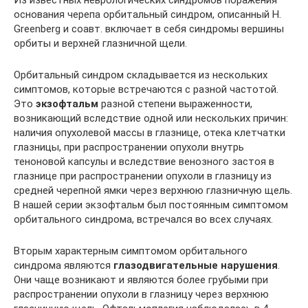
Из известных неврологических синдромов поражения
основания черепа орбитальный синдром, описанный H.
Greenberg и соавт. включает в себя синдромы вершины
орбиты и верхней глазничной щели.
Орбитальный синдром складывается из нескольких
симптомов, которые встречаются с разной частотой.
Это
экзофтальм
разной степени выраженности,
возникающий вследствие одной или нескольких причин:
наличия опухолевой массы в глазнице, отека клетчатки
глазницы, при распространении опухоли внутрь
теноновой капсулы и вследствие венозного застоя в
глазнице при распространении опухоли в глазницу из
средней черепной ямки через верхнюю глазничную щель.
В нашей серии экзофтальм был постоянным симптомом
орбитального синдрома, встречался во всех случаях.
Вторым характерным симптомом орбитального
синдрома являются
глазодвигательные нарушения
.
Они чаще возникают и являются более грубыми при
распространении опухоли в глазницу через верхнюю