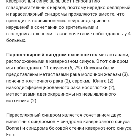
кавернозный синус вызывает нейропатию
глазодвигательных нервов, поэтому нередко селлярный
и параселлярный синдромы проявляются вместе, что
приводит к возникновению нейроэндокринных
нарушений в сочетании со зрительными и
глазодвигательными. Такое сочетание наблюдалось у 4
больных.
Параселлярный синдром вызывается
метастазами,
расположенными в кавернозном синусе. Этот синдром
мы наблюдали в 11 случаях (6, 7%). Опухоли были
представлены метастазами рака молочной железы (3),
почечно-клеточного рака (2), сарокмы Юинга (2)
низкодифференцированного рака носоглотки (2),
метастазами аденокарциномы из невыявленного
источника (2).
Параселлярный синдром является сочетанием двух
известных синдромов – синдрома кавернозного синуса
Bonnet и синдрома боковой стенки кавернозного синуса
Foix.