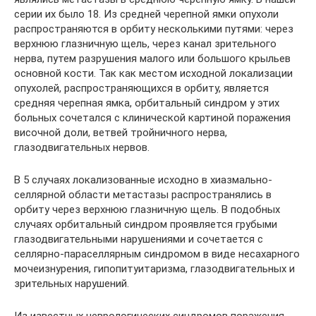
серии их было 18. Из средней черепной ямки опухоли
распространяются в орбиту несколькими путями: через
верхнюю глазничную щель, через канал зрительного
нерва, путем разрушения малого или большого крыльев
основной кости. Так как местом исходной локализации
опухолей, распространяющихся в орбиту, является
средняя черепная ямка, орбитальный синдром у этих
больных сочетался с клинической картиной поражения
височной доли, ветвей тройничного нерва,
глазодвигательных нервов.
В 5 случаях локализованные исходно в хиазмально-
селлярной области метастазы распространялись в
орбиту через верхнюю глазничную щель. В подобных
случаях орбитальный синдром проявляется грубыми
глазодвигательными нарушениями и сочетается с
селлярно-параселлярным синдромом в виде несахарного
мочеизнурения, гипопитуитаризма, глазодвигательных и
зрительных нарушений.