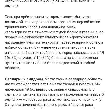
опухоли орбиты были доступны для пальпации в 15
случаях.
Боль при орбитальном синдроме может быть как
локальной, так и проявлением поражения первой ветви
тройничного нерва. Если локальная боль
характеризуется тяжестью и тупой болью в глазнице, то
поражение супраорбитального нерва характеризуется
нарушением чувствительности, параестезиями и болью в
лобной области. Снижение чувствительности в зоне
иннервации 1 ветви тройничного нерва наблюдалось в 19
(46, 3%) случаях. У 14 (34%) больных на фоне снижения
чувствительности были боли и парестезий в лобной
области.
Селлярный синдром.
Метастазы в селлярную область
часто отождествляются с метастазами в гипофиз. Мы
наблюдали 19 больных с селлярным синдромом. В 5
случаях отмечены метастазы рака молочной железы, в 5
случаях — метастазы рака из мочеполового тракта – (в
3 случаях почечно-клеточного рака, в 1случае рака