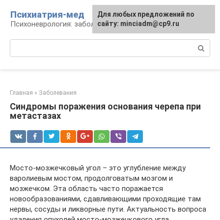
Перейти
Психиатрия-мед
Для любых предложений по
к
Психоневрология: заболевания и терапия
сайту: minciadm@cp9.ru
контенту
Поиск:
Главная
»
Заболевания
Синдромы поражения основания черепа при
метастазах
Мосто-мозжечковый угол – это углубление между
варолиевым мостом, продолговатым мозгом и
мозжечком. Эта область часто поражается
новообразованиями, сдавливающими проходящие там
нервы, сосуды и ликворные пути. Актуальность вопроса
удаления опухолей мосто-мозжечкового угла