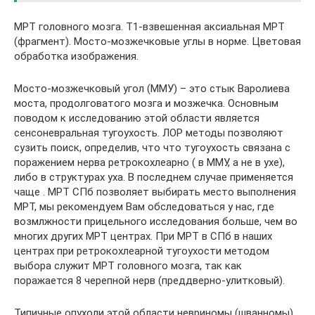
МРТ головного мозга. Т1-взвешенная аксиальная МРТ
(фрагмент). Мосто-мозжечковые углы в норме. Цветовая
обработка изображения.
Мосто-мозжечковый угол (ММУ) – это стык Варолиева
моста, продолговатого мозга и мозжечка. Основным
поводом к исследованию этой области является
сенсоневральная тугоухость. ЛОР методы позволяют
сузить поиск, определив, что что тугоухость связана с
поражением нерва ретрокохлеарно ( в ММУ, а не в ухе),
либо в структурах уха. В последнем случае применяется
чаще . МРТ СПб позволяет выбирать место выполнения
МРТ, мы рекомендуем Вам обследоваться у нас, где
возмлжности прицельного исследования больше, чем во
многих других МРТ центрах. При МРТ в СПб в наших
центрах при ретрокохлеарной тугоухости методом
выбора служит МРТ головного мозга, так как
поражается 8 черепной нерв (преддверно-улитковый).
Типичные опухоли этой области невриномы (шванномы)