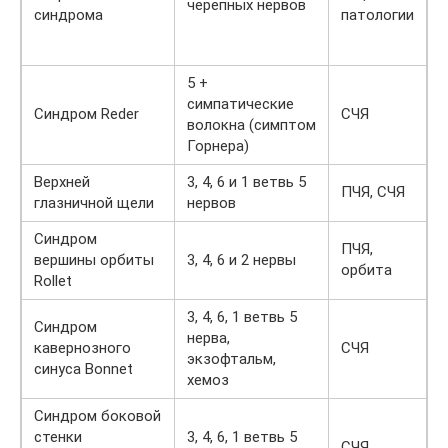
черепных нервов
к
синдрома
патологии
H
с
5 +
симпатические
Синдром Reder
СЧЯ
Н
волокна (симптом
Горнера)
Верхней
3, 4, 6 и 1 ветвь 5
О
ПЧЯ, СЧЯ
глазничной щели
нервов
п
Синдром
ПЧЯ,
вершины орбиты
3, 4, 6 и 2 нервы
О
орбита
Rollet
3, 4, 6, 1 ветвь 5
Синдром
нерва,
кавернозного
СЧЯ
П
экзофтальм,
синуса Bonnet
хемоз
Синдром боковой
стенки
3, 4, 6, 1 ветвь 5
СЧЯ
П