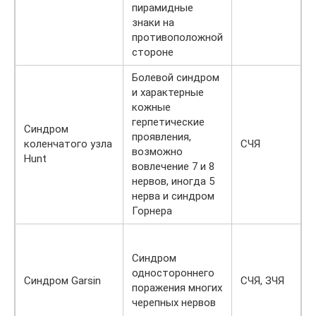
пирамидные
знаки на
противоположной
стороне
Болевой синдром
и характерные
кожные
герпетические
Синдром
проявления,
коленчатого узла
СЧЯ
н
возможно
Hunt
вовлечение 7 и 8
нервов, иногда 5
нерва и синдром
Горнера
С
н
Синдром
с
одностороннего
Синдром Garsin
СЧЯ, ЗЧЯ
(
поражения многих
п
черепных нервов
Г