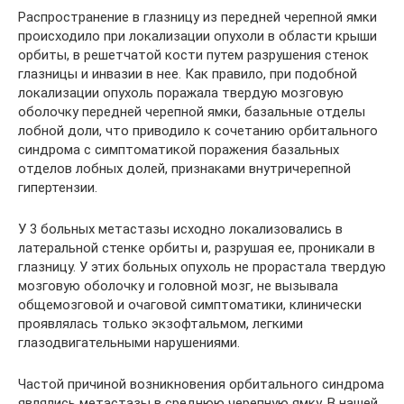
Распространение в глазницу из передней черепной ямки
происходило при локализации опухоли в области крыши
орбиты, в решетчатой кости путем разрушения стенок
глазницы и инвазии в нее. Как правило, при подобной
локализации опухоль поражала твердую мозговую
оболочку передней черепной ямки, базальные отделы
лобной доли, что приводило к сочетанию орбитального
синдрома с симптоматикой поражения базальных
отделов лобных долей, признаками внутричерепной
гипертензии.
У 3 больных метастазы исходно локализовались в
латеральной стенке орбиты и, разрушая ее, проникали в
глазницу. У этих больных опухоль не прорастала твердую
мозговую оболочку и головной мозг, не вызывала
общемозговой и очаговой симптоматики, клинически
проявлялась только экзофтальмом, легкими
глазодвигательными нарушениями.
Частой причиной возникновения орбитального синдрома
являлись метастазы в среднюю черепную ямку. В нашей