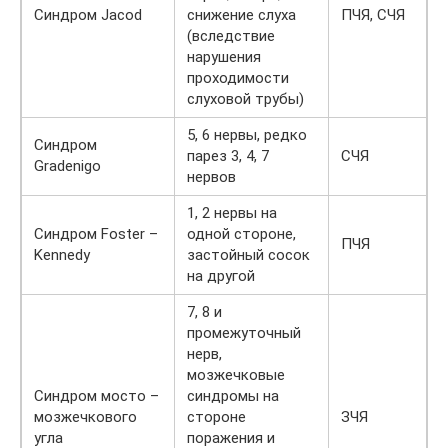
Синдром Jacod
снижение слуха
ПЧЯ, СЧЯ
С
(вследствие
нарушения
проходимости
слуховой трубы)
5, 6 нервы, редко
Синдром
парез 3, 4, 7
СЧЯ
С
Gradenigo
нервов
1, 2 нервы на
Синдром Foster –
одной стороне,
ПЧЯ
н
Kennedy
застойный сосок
на другой
7, 8 и
промежуточный
нерв,
мозжечковые
Синдром мосто –
синдромы на
С
мозжечкового
стороне
ЗЧЯ
п
угла
поражения и
в