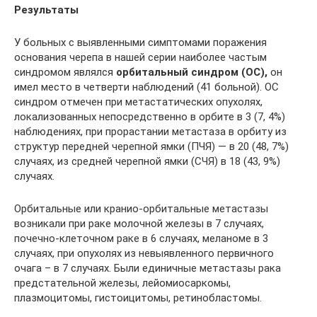
Результаты
У больных с выявленными симптомами поражения
основания черепа в нашей серии наиболее частым
синдромом являлся
орбитальный синдром (
OC
),
он
имел место в четверти наблюдений (41 больной). ОС
синдром отмечен при метастатических опухолях,
локализованных непосредственно в орбите в 3 (7, 4%)
наблюдениях, при прорастании метастаза в орбиту из
структур передней черепной ямки (ПЧЯ) — в 20 (48, 7%)
случаях, из средней черепной ямки (СЧЯ) в 18 (43, 9%)
случаях.
Орбитальные или кранио-орбитальные метастазы
возникали при раке молочной железы в 7 случаях,
почечно-клеточном раке в 6 случаях, меланоме в 3
случаях, при опухолях из невыявленного первичного
очага – в 7 случаях. Были единичные метастазы рака
предстательной железы, лейомиосаркомы,
плазмоцитомы, гистоицитомы, ретинобластомы.