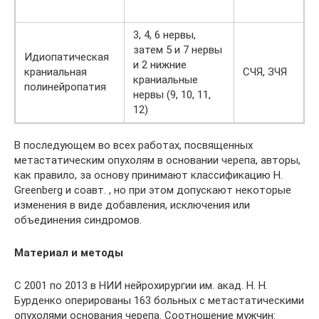
C
3, 4, 6 нервы,
затем 5 и 7 нервы
Идиопатическая
и 2 нижние
краниальная
СЧЯ, ЗЧЯ
н
краниальные
полинейропатия
нервы (9, 10, 11,
12)
В последующем во всех работах, посвященных
метастатическим опухолям в основании черепа, авторы,
как правило, за основу принимают классификацию H.
Greenberg и соавт. , но при этом допускают некоторые
изменения в виде добавления, исключения или
объединения синдромов.
Материал и методы
С 2001 по 2013 в НИИ нейрохирургии им. акад. Н. Н.
Бурденко оперированы 163 больных с метастатическими
опухолями основания черепа. Соотношение мужчин: