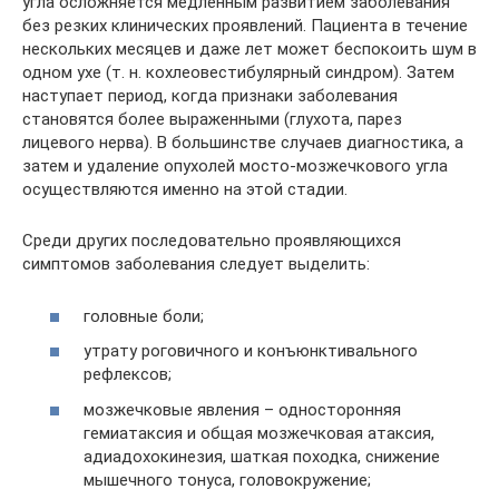
угла осложняется медленным развитием заболевания
без резких клинических проявлений. Пациента в течение
нескольких месяцев и даже лет может беспокоить шум в
одном ухе (т. н. кохлеовестибулярный синдром). Затем
наступает период, когда признаки заболевания
становятся более выраженными (глухота, парез
лицевого нерва). В большинстве случаев диагностика, а
затем и удаление опухолей мосто-мозжечкового угла
осуществляются именно на этой стадии.
Среди других последовательно проявляющихся
симптомов заболевания следует выделить:
головные боли;
утрату роговичного и конъюнктивального
рефлексов;
мозжечковые явления – односторонняя
гемиатаксия и общая мозжечковая атаксия,
адиадохокинезия, шаткая походка, снижение
мышечного тонуса, головокружение;