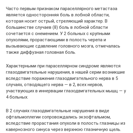
Часто первым признаком параселлярного метастаза
является односторонняя боль в лобной области,
которая носит острый, стреляющий характер. В
большинстве случаев (8) боль в лобной области
сочетается с онемением. У 2 больных с крупными
опухолями, прорастающими в полость черепа и
вызывающие сдавление головного мозга, отмечалась
также диффузная головная боль.
Характерными при параселлярном синдроме являются
глазодвигательные нарушения, в нашей серии возникшие
вследствие поражения глазодвигательного нерва в 5
случаях, отводящего нерва — в 2, всех нервов,
участвующих в иннервации глазодвигательных мышц — у
4 больных.
В 2 случаях глазодвигательные нарушения в виде
офтальмоплегии сопровождались экзофтальмом,
вследствие прорастания опухоли в полость глазницы из
кавернозного синуса через верхнюю глазничную щель.