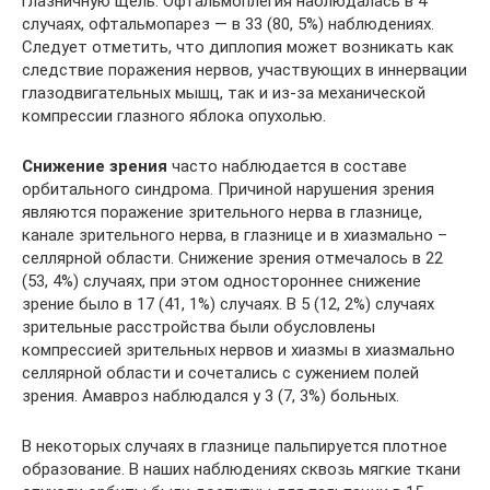
глазничную щель. Офтальмоплегия наблюдалась в 4
случаях, офтальмопарез — в 33 (80, 5%) наблюдениях.
Следует отметить, что диплопия может возникать как
следствие поражения нервов, участвующих в иннервации
глазодвигательных мышц, так и из-за механической
компрессии глазного яблока опухолью.
Снижение зрения
часто наблюдается в составе
орбитального синдрома. Причиной нарушения зрения
являются поражение зрительного нерва в глазнице,
канале зрительного нерва, в глазнице и в хиазмально –
селлярной области. Снижение зрения отмечалось в 22
(53, 4%) случаях, при этом одностороннее снижение
зрение было в 17 (41, 1%) случаях. В 5 (12, 2%) случаях
зрительные расстройства были обусловлены
компрессией зрительных нервов и хиазмы в хиазмально
селлярной области и сочетались с сужением полей
зрения. Амавроз наблюдался у 3 (7, 3%) больных.
В некоторых случаях в глазнице пальпируется плотное
образование. В наших наблюдениях сквозь мягкие ткани