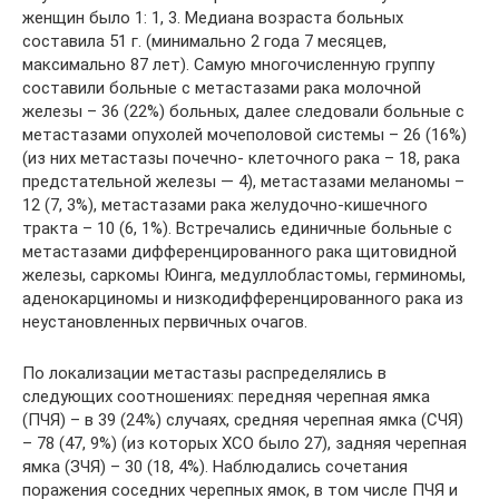
женщин было 1: 1, 3. Медиана возраста больных
составила 51 г. (минимально 2 года 7 месяцев,
максимально 87 лет). Самую многочисленную группу
составили больные с метастазами рака молочной
железы – 36 (22%) больных, далее следовали больные с
метастазами опухолей мочеполовой системы – 26 (16%)
(из них метастазы почечно- клеточного рака – 18, рака
предстательной железы — 4), метастазами меланомы –
12 (7, 3%), метастазами рака желудочно-кишечного
тракта – 10 (6, 1%). Встречались единичные больные с
метастазами дифференцированного рака щитовидной
железы, саркомы Юинга, медуллобластомы, герминомы,
аденокарциномы и низкодифференцированного рака из
неустановленных первичных очагов.
По локализации метастазы распределялись в
следующих соотношениях: передняя черепная ямка
(ПЧЯ) – в 39 (24%) случаях, средняя черепная ямка (СЧЯ)
– 78 (47, 9%) (из которых ХСО было 27), задняя черепная
ямка (ЗЧЯ) – 30 (18, 4%). Наблюдались сочетания
поражения соседних черепных ямок, в том числе ПЧЯ и