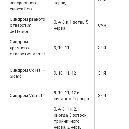
кавернозного
нерва,
синуса Foix
Синдром рваного
3, 4, 6 и 1 ветвь 5
отверстия
СЧЯ
Н
нерва
Jefferson
Синдром
С
яремного
9, 10, 11
ЗЧЯ
я
отверстия Vernet
о
С
Синдром Collet —
и
9, 10, 11, 12
ЗЧЯ
Sicard
з
9, 10, 11, 12 и
Синдром Villaret
ЗЧЯ
Н
синдром Горнера
3, 4, 6, 1 и 2,
иногда 3 ветвей
тройничного
нерва, 2 нерв,