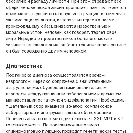
бессилию и распаду личности. При этом страдают все
сферы человеческой жизни: пропадает память, теряется
возможность усваивать новую информацию и применять
уже имеющиеся знания, исчезает интерес ко всему
происходящему, обесцениваются нравственные и
моральные устои. Человек, как говорят, теряет свое
лицо. Нередко от родственников больного можно
услышать высказывания: он (она) так изменился, раньше
он был совершенно другим человеком.
Диагностика
Постановка диагноза осуществляется врачом-
неврологом. Нередко сопряжена с значительными
затруднениями, обусловленными значительным
периодом между причинным заболеванием и временем
манифестации остаточной энцефалопатии. Необходимы
тщательный сбор анамнеза и жалоб, комплексное
лабораторное и инструментальное обследование.
Перечень аппаратных методик включает ЭЭГ, МРТ и КТ
головного мозга. По показаниям выполняют
спинномозговую пункцию, проводят генетические тесты