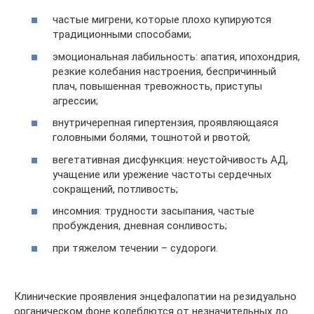
частые мигрени, которые плохо купируются
традиционными способами;
эмоциональная лабильность: апатия, ипохондрия,
резкие колебания настроения, беспричинный
плач, повышенная тревожность, приступы
агрессии;
внутричерепная гипертензия, проявляющаяся
головными болями, тошнотой и рвотой;
вегетативная дисфункция: неустойчивость АД,
учащение или урежение частоты сердечных
сокращений, потливость;
инсомния: трудности засыпания, частые
пробуждения, дневная сонливость;
при тяжелом течении – судороги.
Клинические проявления энцефалопатии на резидуально
органическом фоне колеблются от незначительных до