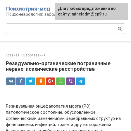
Перейти
Психиатрия-мед
Для любых предложений по
к
Психоневрология: заболевания и терапия
сайту: minciadm@cp9.ru
контенту
Поиск:
Главная
»
Заболевания
Резидуально-органические пограничные
нервно-психические расстройства
Резидуальная энцефалопатия мозга (РЭ) –
патологическое состояние, обусловленное
органическими изменениями церебральных структур на
фоне ишемии, инфекций, травм и других поражений.
Выраженность колеблется от незначительных