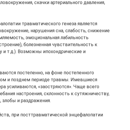
ловокружения, скачки артериального давления,
алопатии травматического генеза является
овокружение, нарушения сна, слабость, снижение
мляемость, эмоциональная лабильность
строение), болезненная чувствительность к
 и т.д.). Возможны ипохондрические и
аются постепенно, на фоне постепенного
тром и позднем периоде травмы. Имевшиеся
ера усиливаются, «заостряются». Чаще всего
бания настроения, склонность к сутяжничеству,
, злобы и раздражения.
ств, при посттравматической энцефалопатии