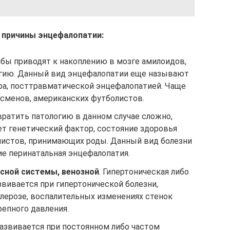
причины энцефалопатии:
ы приводят к накоплению в мозге амилоидов,
гию. Данный вид энцефалопатии еще называют
а, посттравматической энцефалопатией. Чаще
тсменов, американских футболистов.
вратить патологию в данном случае сложно,
ет генетический фактор, состояние здоровья
листов, принимающих роды. Данный вид болезни
ие перинатальная энцефалопатия.
осной системы, венозной
. Гипертоническая либо
вивается при гипертонической болезни,
клерозе, воспалительных изменениях стенок
епного давления.
Развивается при постоянном либо частом