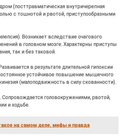
дром (посттравматическая внутричерепная
 болью с тошнотой и рвотой, приступообразными
лепсия). Возникает вследствие очагового
енений в головном мозге. Характерны приступы
ния, так и без таковой.
азвивается в результате длительной гипоксии
 постоянное устойчивое повышение мышечного
кинезия (малоподвижность в силу скованности).
. Сопровождается головокружениями, рвотой,
ии и ходьбе.
 такое на самом деле, мифы и правда