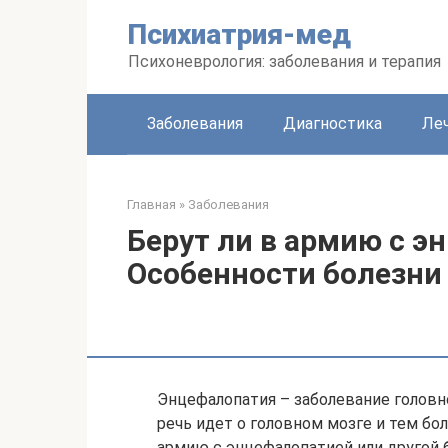
Перейти
Психиатрия-мед
к
контенту
Психоневрология: заболевания и терапия
Заболевания
Диагностика
Леч
Главная
»
Заболевания
Берут ли в армию с э
Особенности болезни 
Энцефалопатия – заболевание головно
речь идет о головном мозге и тем боле
армию с энцефалопатией или другой б