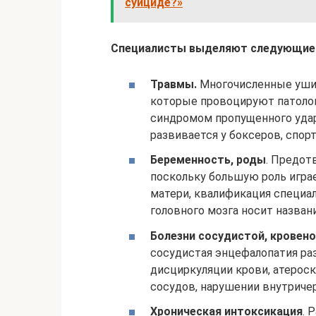
суициде?»
Специалисты выделяют следующие 
Травмы.
Многочисленные ушиб
которые провоцируют патоло
синдромом пропущенного удар
развивается у боксеров, спор
Беременность, роды
. Предот
поскольку большую роль игра
матери, квалификация специа
головного мозга носит назван
Болезни сосудистой, кровен
сосудистая энцефалопатия раз
дисциркуляции крови, атерос
сосудов, нарушении внутричер
Хроническая интоксикация
. 