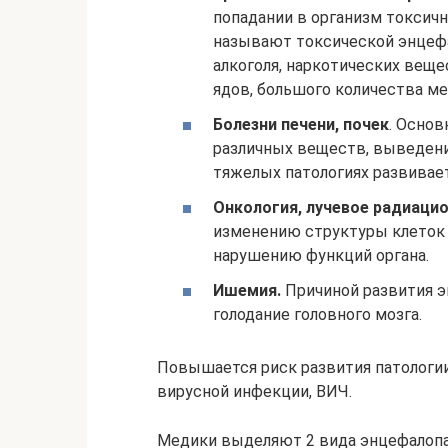
попадании в организм токсич
называют токсической энцефа
алкоголя, наркотических веще
ядов, большого количества м
Болезни печени, почек
. Осно
различных веществ, выведени
тяжелых патологиях развивает
Онкология, лучевое радиаци
изменению структуры клеток 
нарушению функций органа.
Ишемия.
Причиной развития э
голодание головного мозга.
Повышается риск развития патологии 
вирусной инфекции, ВИЧ.
Медики выделяют 2 вида энцефалопат