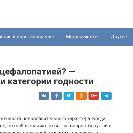
ение и восстановление
Медикаменты
Другое
нцефалопатией? —
и категории годности
го мозга невоспалительного характера. Когда
е, его заболеваниях, ответ на вопрос: берут ли в
олезнью, связанной с мозгом, возникает в