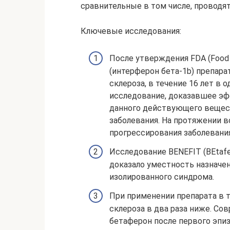
сравнительные в том числе, проводятс
Ключевые исследования:
После утверждения FDA (Food a
(интерферон бета-1b) препар
склероза, в течение 16 лет в
исследование, доказавшее эф
данного действующего вещес
заболевания. На протяжении 
прогрессирования заболевани
Исследование BENEFIT (BEtafero
доказало уместность назначе
изолированного синдрома.
При применении препарата в т
склероза в два раза ниже. С
бетаферон после первого эпиз