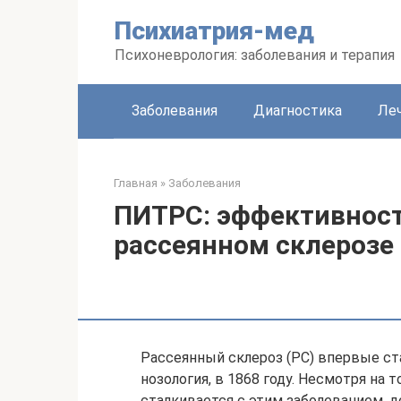
Перейти
Психиатрия-мед
к
контенту
Психоневрология: заболевания и терапия
Заболевания
Диагностика
Леч
Главная
»
Заболевания
ПИТРС: эффективност
рассеянном склерозе
Рассеянный склероз (РС) впервые ста
нозология, в 1868 году. Несмотря на 
сталкивается с этим заболеванием, 