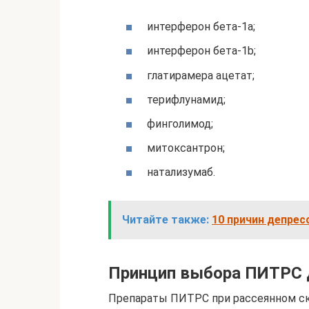
интерферон бета-1а;
интерферон бета-1b;
глатирамера ацетат;
терифлунамид;
финголимод;
митоксантрон;
натализумаб.
Читайте также:
10 причин депрес
Принцип выбора ПИТРС 
Препараты ПИТРС при рассеянном скл