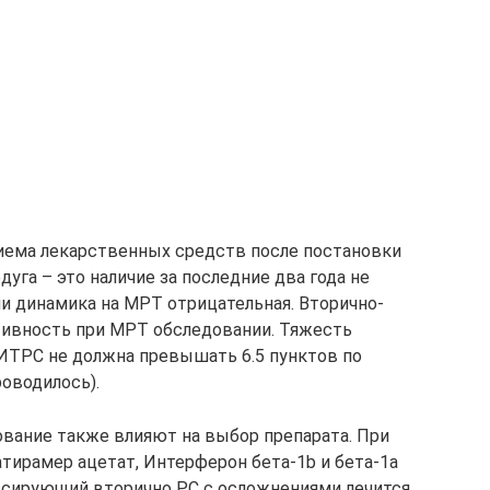
риема лекарственных средств после постановки
уга – это наличие за последние два года не
ли динамика на МРТ отрицательная. Вторично-
ивность при МРТ обследовании. Тяжесть
ПИТРС не должна превышать 6.5 пунктов по
роводилось).
ование также влияют на выбор препарата. При
ирамер ацетат, Интерферон бета-1b и бета-1а
сирующий вторично РС с осложнениями лечится