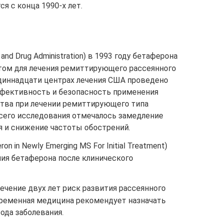
я с конца 1990-х лет.
nd Drug Administration) в 1993 году бетаферона
атом для лечения ремиттирующего рассеянного
 одиннадцати центрах лечения США проведено
фективность и безопасность применения
тва при лечении ремиттирующего типа
всего исследования отмечалось замедление
я и снижение частоты обострений.
n in Newly Emerging MS For Initial Treatment)
ния бетаферона после клинического
ечение двух лет риск развития рассеянного
овременная медицина рекомендует назначать
ода заболевания.