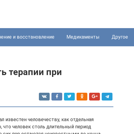
ение и восстановление
Медикаменты
Другое
ь терапии при
л известен человечеству, как отдельная
то, что человек столь длительный период
до сих пор остаются неизвестными до конца