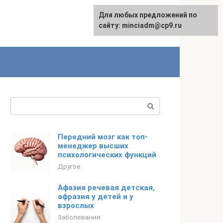
Для любых предложений по
сайту: minciadm@cp9.ru
Поиск:
Передний мозг как топ-
менеджер высших
психологических функций
Другое
Афазия речевая детская,
афразия у детей и у
взрослых
Заболевания