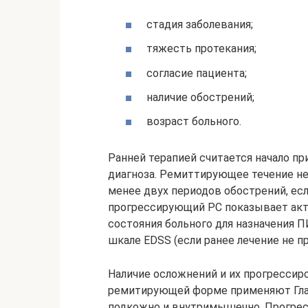
стадия заболевания;
тяжесть протекания;
согласие пациента;
наличие обострений;
возраст больного.
Ранней терапией считается начало п
диагноза. Ремиттирующее течение нед
менее двух периодов обострений, ес
прогрессирующий РС показывает акт
состояния больного для назначения 
шкале EDSS (если ранее лечение не п
Наличие осложнений и их прогрессир
ремитирующей форме применяют Глат
подкожно и внутримышечно. Прогрес