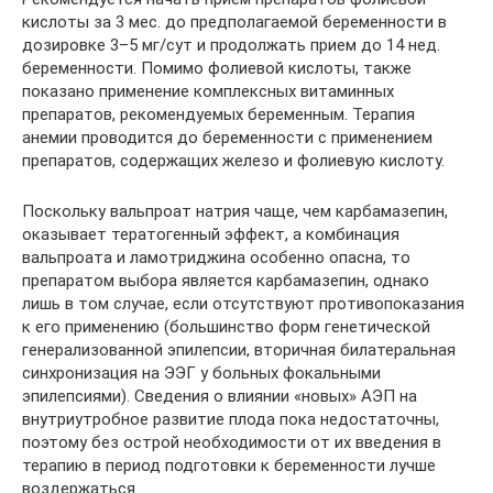
кислоты за 3 мес. до предполагаемой беременности в
дозировке 3–5 мг/сут и продолжать прием до 14 нед.
беременности. Помимо фолиевой кислоты, также
показано применение комплексных витаминных
препаратов, рекомендуемых беременным. Терапия
анемии проводится до беременности с применением
препаратов, содержащих железо и фолиевую кислоту.
Поскольку вальпроат натрия чаще, чем карбамазепин,
оказывает тератогенный эффект, а комбинация
вальпроата и ламотриджина особенно опасна, то
препаратом выбора является карбамазепин, однако
лишь в том случае, если отсутствуют противопоказания
к его применению (большинство форм генетической
генерализованной эпилепсии, вторичная билатеральная
синхронизация на ЭЭГ у больных фокальными
эпилепсиями). Сведения о влиянии «новых» АЭП на
внутриутробное развитие плода пока недостаточны,
поэтому без острой необходимости от их введения в
терапию в период подготовки к беременности лучше
воздержаться.