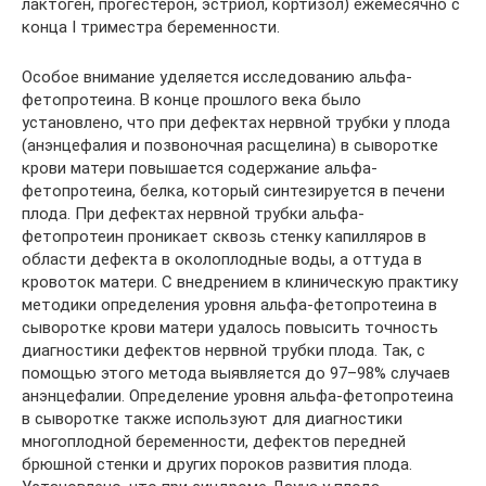
лактоген, прогестерон, эстриол, кортизол) ежемесячно с
конца I триместра беременности.
Особое внимание уделяется исследованию альфа-
фетопротеина. В конце прошлого века было
установлено, что при дефектах нервной трубки у плода
(анэнцефалия и позвоночная расщелина) в сыворотке
крови матери повышается содержание альфа-
фетопротеина, белка, который синтезируется в печени
плода. При дефектах нервной трубки альфа-
фетопротеин проникает сквозь стенку капилляров в
области дефекта в околоплодные воды, а оттуда в
кровоток матери. С внедрением в клиническую практику
методики определения уровня альфа-фетопротеина в
сыворотке крови матери удалось повысить точность
диагностики дефектов нервной трубки плода. Так, с
помощью этого метода выявляется до 97–98% случаев
анэнцефалии. Определение уровня альфа-фетопротеина
в сыворотке также используют для диагностики
многоплодной беременности, дефектов передней
брюшной стенки и других пороков развития плода.