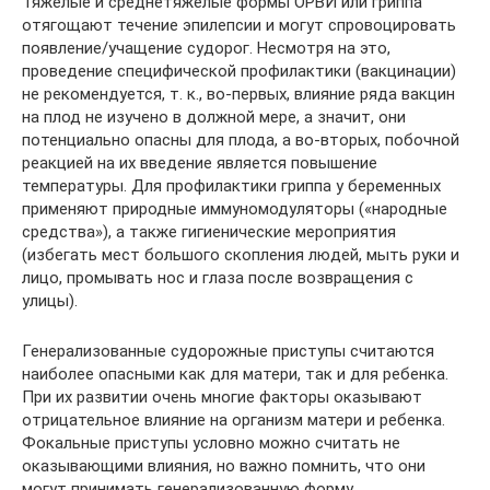
Тяжелые и среднетяжелые формы ОРВИ или гриппа
отягощают течение эпилепсии и могут спровоцировать
появление/учащение судорог. Несмотря на это,
проведение специфической профилактики (вакцинации)
не рекомендуется, т. к., во‑первых, влияние ряда вакцин
на плод не изучено в должной мере, а значит, они
потенциально опасны для плода, а во‑вторых, побочной
реакцией на их введение является повышение
температуры. Для профилактики гриппа у беременных
применяют природные иммуномодуляторы («народные
средства»), а также гигиенические мероприятия
(избегать мест большого скопления людей, мыть руки и
лицо, промывать нос и глаза после возвращения с
улицы).
Генерализованные судорожные приступы считаются
наиболее опасными как для матери, так и для ребенка.
При их развитии очень многие факторы оказывают
отрицательное влияние на организм матери и ребенка.
Фокальные приступы условно можно считать не
оказывающими влияния, но важно помнить, что они
могут принимать генерализованную форму.