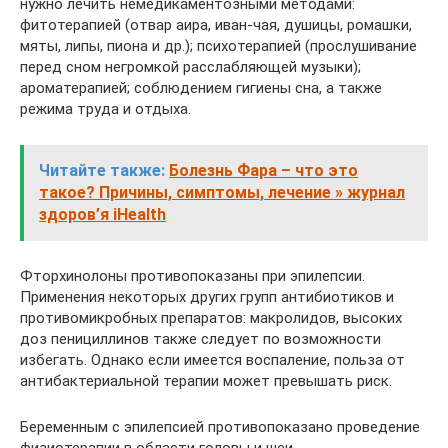
нужно лечить немедикаментозными методами:
фитотерапией (отвар аира, иван-чая, душицы, ромашки,
мяты, липы, пиона и др.); психотерапией (прослушивание
перед сном негромкой расслабляющей музыки);
ароматерапией; соблюдением гигиены сна, а также
режима труда и отдыха.
Читайте также:
Болезнь Фара – что это
такое? Причины, симптомы, лечение » журнал
здоров’я iHealth
Фторхинолоны противопоказаны при эпилепсии.
Применения некоторых других групп антибиотиков и
противомикробных препаратов: макролидов, высоких
доз пенициллинов также следует по возможности
избегать. Однако если имеется воспаление, польза от
антибактериальной терапии может превышать риск.
Беременным с эпилепсией противопоказано проведение