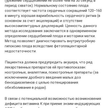
(урежение сердцебиений не более чем на 30 секунд в
период схваток). Нормальному состоянию плода
соответствует частота сердечных сокращений 120–160
в минуту, хорошая вариабельность сердечного ритма (в
основном за счет акцелераций) и отсутствие
высокоамплитудных децелераций. Ценность данного
метода исследования заключается в одновременном
определении сердцебиений плода и моторики матки.
Метод позволяет диагностировать внутриутробную
гипоксию плода вследствие фетоплацентарной
недостаточности.
Пациентка должна предупредить акушера, что ряд
лекарственных препаратов ей противопоказан:
ноотропные, аналептики, психотропные препараты (за
исключением дробного введения малых доз
бензодиазепинов с целью потенцирования
обезболивания в родах).
В связи с потенциальной возможностью возникновения
дефицита витамина К при приеме энзим-индуцирующих