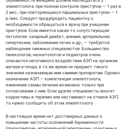
беременности женщина должна наблюдаться у
эпилептолога: при полном контроле приступов — 1 раз в
2 мес., при повторяющихся парциальных приступах — 1
р./мес. Следует предупредить пациентку о
необходимости обращаться к врачу при учащении
приступов. Если имеется какая-то сопутствующая
патология: сахарный диабет, анемия, артериальная
гипертензия, заболевания почек и др., — требуется
наблюдение смежных специалистов. Большинство
гинекологов, неонатологов и педиатров очень
опасаются негативного воздействия АЭП на организм
матери и плода, в то же время не придают такого
значения назначаемым ими самими препаратам. Однако
назначение АЭП — компетенция эпилептолога,
изменение схемы лечения возможно только при
согласовании с ним. Если другие специалисты вносят
коррективы в терапию или настаивают на отмене АЭП,
то нужно сообщить об этом эпилептологу.
В настоящее время нет достоверных данных о
повышении частоты осложнений беременности
(преэклампсии, артериальной гипертензии, спонтанных