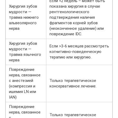
Если <2 недель – может быть
Хирургия зубов
показана хирургия в случае
мудрости —
рентгенологического
травма нижнего
подтверждения наличия
альвеолярного
фрагментов корней зубов
нерва
(неоконченное удаление) или
повреждение IDC.
Хирургия зубов
Если >3-6 месяцев рассмотреть
мудрости —
когнитивно-поведенческую
травма язычного
терапию или хирургию.
нерва
Повреждение
нерва, связанное
с анестезией
Только терапевтическое
(компрессия и
консервативное лечение.
ишемия LN или
IAN)
Повреждение
нерва, связанное
Только терапевтическое
с