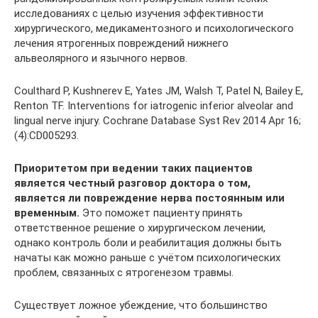
исследованиях с целью изучения эффективности
хирургического, медикаментозного и психологического
лечения ятрогенных повреждений нижнего
альвеолярного и язычного нервов.
Coulthard P, Kushnerev E, Yates JM, Walsh T, Patel N, Bailey E,
Renton TF. Interventions for iatrogenic inferior alveolar and
lingual nerve injury. Cochrane Database Syst Rev 2014 Apr 16;
(4):CD005293.
Приоритетом при ведении таких пациентов
является честный разговор доктора о том,
является ли повреждение нерва постоянным или
временным.
Это поможет пациенту принять
ответственное решение о хирургическом лечении,
однако контроль боли и реабилитация должны быть
начаты как можно раньше с учётом психологических
проблем, связанных с ятрогенезом травмы.
Существует ложное убеждение, что большинство