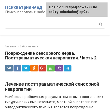
Перейти
Психиатрия-мед
Для любых предложений по
к
Психоневрология: заболевания и терапия
сайту: minciadm@cp9.ru
контенту
Поиск:
Главная
»
Заболевания
Повреждение сенсорного нерва.
Посттравматическая невропатия. Часть 2
Лечение посттравматической сенсорной
невропатии
Наиболее проблемным результатом стоматологических
хирургических вмешательств, местной анестезии или
эндодонтического лечения является повреждение