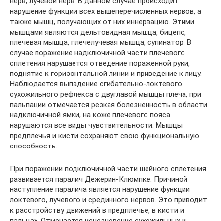
нерв, лучевой нерв. В данном случае происходит
нарушение функции всех вышеперечисленных нервов, а
также мышц, получающих от них иннервацию. Этими
мышцами являются дельтовидная мышца, бицепс,
плечевая мышца, плечелучевая мышца, супинатор. В
случае поражение надключичной части плечевого
сплетения нарушается отведение пораженной руки,
поднятие к горизонтальной линии и приведение к лицу.
Наблюдается выпадение сгибательно-локтевого
сухожильного рефлекса с двуглавой мышцы плеча, при
пальпации отмечается резкая болезненность в области
надключичной ямки, на коже плечевого пояса
нарушаются все виды чувствительности. Мышцы
предплечья и кисти сохраняют свою функциональную
способность.
При поражении подключичной части шейного сплетения
развивается паралич Дежерин-Клюмпке. Причиной
наступление паралича является нарушение функции
локтевого, лучевого и срединного нервов. Это приводит
к расстройству движений в предплечье, в кисти и
пальцах. Отмечается исчезновение сухожильных и