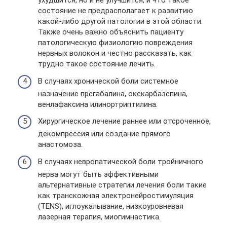
ухудшится, но и не улучшится, и что такое
состояние не предрасполагает к развитию
какой-либо другой патологии в этой области.
Также очень важно объяснить пациенту
патологическую физиологию повреждения
нервных волокон и честно рассказать, как
трудно такое состояние лечить.
В случаях хронической боли системное
назначение прегабалина, окскарбазепина,
венлафаксина илинортриптилина.
Хирургическое лечение раннее или отсроченное,
декомпрессия или создание прямого
анастомоза.
В случаях невропатической боли тройничного
нерва могут быть эффективными
альтернативные стратегии лечения боли такие
как транскожная электронейростимуляция
(TENS), иглоукалывание, низкоуровневая
лазерная терапия, миогимнастика.