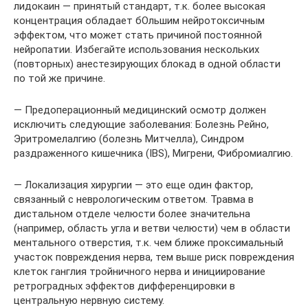
лидокаин — принятый стандарт, т.к. более высокая
концентрация обладает бОльшим нейротоксичным
эффектом, что может стать причиной постоянной
нейропатии. Избегайте использования нескольких
(повторных) анестезирующих блокад в одной области
по той же причине.
— Предоперационный медицинский осмотр должен
исключить следующие заболевания: Болезнь Рейно,
Эритромелалгию (болезнь Митчелла), Синдром
раздраженного кишечника (IBS), Мигрени, Фибромиалгию.
— Локализация хирургии — это еще один фактор,
связанный с неврологическим ответом. Травма в
дистальном отделе челюсти более значительна
(например, область угла и ветви челюсти) чем в области
ментального отверстия, т.к. чем ближе проксимальный
участок повреждения нерва, тем выше риск повреждения
клеток ганглия тройничного нерва и инициирование
ретроградных эффектов дифференцировки в
центральную нервную систему.