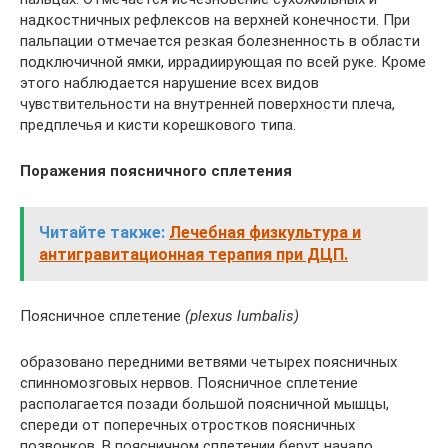
надкостничных рефлексов на верхней конечности. При
пальпации отмечается резкая болезненность в области
подключичной ямки, иррадиирующая по всей руке. Кроме
этого наблюдается нарушение всех видов
чувствительности на внутренней поверхности плеча,
предплечья и кисти корешкового типа.
Поражения поясничного сплетения
Читайте также:
Лечебная физкультура и
антигравитационная терапия при ДЦП.
Поясничное сплетение
(plexus lumbalis)
образовано передними ветвями четырех поясничных
спинномозговых нервов. Поясничное сплетение
располагается позади большой поясничной мышцы,
спереди от поперечных отростков поясничных
позвонков. В поясничном сплетении берут начало