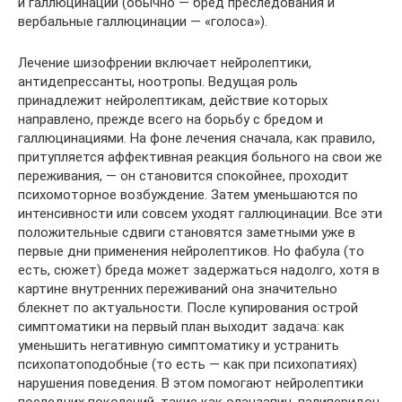
и галлюцинации (обычно — бред преследования и
вербальные галлюцинации — «голоса»).
Лечение шизофрении включает нейролептики,
антидепрессанты, ноотропы. Ведущая роль
принадлежит нейролептикам, действие которых
направлено, прежде всего на борьбу с бредом и
галлюцинациями. На фоне лечения сначала, как правило,
притупляется аффективная реакция больного на свои же
переживания, — он становится спокойнее, проходит
психомоторное возбуждение. Затем уменьшаются по
интенсивности или совсем уходят галлюцинации. Все эти
положительные сдвиги становятся заметными уже в
первые дни применения нейролептиков. Но фабула (то
есть, сюжет) бреда может задержаться надолго, хотя в
картине внутренних переживаний она значительно
блекнет по актуальности. После купирования острой
симптоматики на первый план выходит задача: как
уменьшить негативную симптоматику и устранить
психопатоподобные (то есть — как при психопатиях)
нарушения поведения. В этом помогают нейролептики
последних поколений, такие как оланзапин, палиперидон,