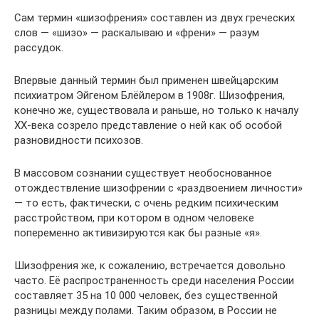
Сам термин «шизофрения» составлен из двух греческих
слов — «шизо» — раскалываю и «френи» — разум
рассудок.
Впервые данный термин был применен швейцарским
психиатром Эйгеном Блёйлером в 1908г. Шизофрения,
конечно же, существовала и раньше, но только к началу
XX-века созрело представление о ней как об особой
разновидности психозов.
В массовом сознании существует необоснованное
отождествление шизофрении с «раздвоением личности»
— то есть, фактически, с очень редким психическим
расстройством, при котором в одном человеке
попеременно активизируются как бы разные «я».
Шизофрения же, к сожалению, встречается довольно
часто. Её распространенность среди населения России
составляет 35 на 10 000 человек, без существенной
разницы между полами. Таким образом, в России не