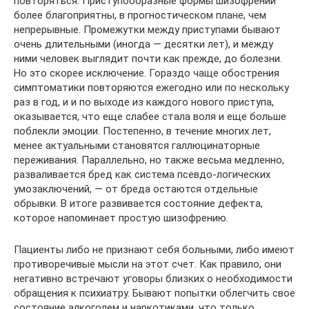
повторяться. Приступообразные формы шизофрении
более благоприятны, в прогностическом плане, чем
непрерывные. Промежутки между приступами бывают
очень длительными (иногда — десятки лет), и между
ними человек выглядит почти как прежде, до болезни.
Но это скорее исключение. Гораздо чаще обострения
симптоматики повторяются ежегодно или по нескольку
раз в год, и и по выходе из каждого нового приступа,
оказывается, что еще слабее стала воля и еще больше
поблекли эмоции. Постепенно, в течение многих лет,
менее актуальными становятся галлюцинаторные
переживания. Параллельно, но также весьма медленно,
разваливается бред как система псевдо-логических
умозаключений, — от бреда остаются отдельные
обрывки. В итоге развивается состояние дефекта,
которое напоминает простую шизофрению.
Пациенты либо не признают себя больными, либо имеют
противоречивые мысли на этот счет. Как правило, они
негативно встречают уговоры близких о необходимости
обращения к психиатру. Бывают попытки облегчить свое
состояние алкоголем и наркотиками, что только