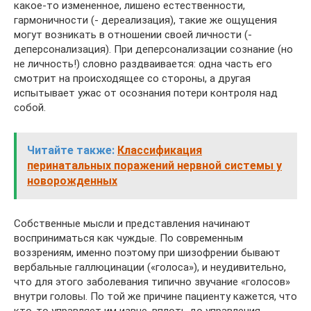
какое-то измененное, лишено естественности,
гармоничности (- дереализация), такие же ощущения
могут возникать в отношении своей личности (-
деперсонализация). При деперсонализации сознание (но
не личность!) словно раздваивается: одна часть его
смотрит на происходящее со стороны, а другая
испытывает ужас от осознания потери контроля над
собой.
Читайте также:
Классификация
перинатальных поражений нервной системы у
новорожденных
Собственные мысли и представления начинают
восприниматься как чуждые. По современным
воззрениям, именно поэтому при шизофрении бывают
вербальные галлюцинации («голоса»), и неудивительно,
что для этого заболевания типично звучание «голосов»
внутри головы. По той же причине пациенту кажется, что
кто-то управляет им извне, вплоть до управления