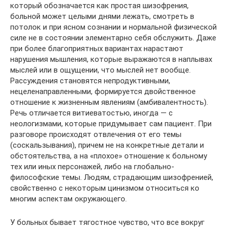
который обозначается как простая шизофрения,
больной может целыми днями лежать, смотреть в
потолок и при ясном сознании и нормальной физической
силе не в состоянии элементарно себя обслужить. Даже
при более благоприятных вариантах нарастают
нарушения мышления, которые выражаются в наплывах
мыслей или в ощущении, что мыслей нет вообще.
Рассуждения становятся непродуктивными,
нецеленаправленными, формируется двойственное
отношение к жизненным явлениям (амбивалентность).
Речь отличается витиеватостью, иногда — с
неологизмами, которые придумывает сам пациент. При
разговоре происходят отвлечения от его темы
(соскальзывания), причем не на конкретные детали и
обстоятельства, а на «плохое» отношение к больному
тех или иных персонажей, либо на глобально-
философские темы. Людям, страдающим шизофренией,
свойственно с некоторым цинизмом относиться ко
многим аспектам окружающего.
У больных бывает тягостное чувство, что все вокруг