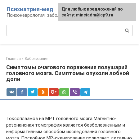
Перейти
Психиатрия-мед
Для любых предложений по
к
Психоневрология: заболевания и терапия
сайту: minciadm@cp9.ru
контенту
Поиск:
Главная
»
Заболевания
Симптомы очагового поражения полушарий
головного мозга. Симптомы опухоли лобной
доли
Токсоплазмоз на МРТ головного мозга Магнитно-
резонансная томография является безболезненным и
информативным способом исследования головного
мозга. Послойное МР-сканирование позволяет детально