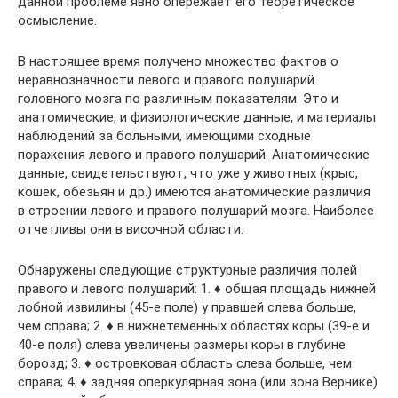
данной проблеме явно опережает его теоретическое
осмысление.
В настоящее время получено множество фактов о
неравнозначности левого и правого полушарий
головного мозга по различным показателям. Это и
анатомические, и физиологические данные, и материалы
наблюдений за больными, имеющими сходные
поражения левого и правого полушарий. Анатомические
данные, свидетельствуют, что уже у животных (крыс,
кошек, обезьян и др.) имеются анатомические различия
в строении левого и правого полушарий мозга. Наиболее
отчетливы они в височной области.
Обнаружены следующие структурные различия полей
правого и левого полушарий: 1. ♦ общая площадь нижней
лобной извилины (45-е поле) у правшей слева больше,
чем справа; 2. ♦ в нижнетеменных областях коры (39-е и
40-е поля) слева увеличены размеры коры в глубине
борозд; 3. ♦ островковая область слева больше, чем
справа; 4. ♦ задняя оперкулярная зона (или зона Вернике)