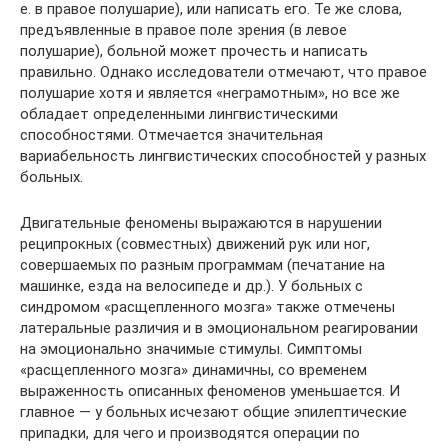
е. в правое полушарие), или написать его. Те же слова,
предъявленные в правое поле зрения (в левое
полушарие), больной может прочесть и написать
правильно. Однако исследователи отмечают, что правое
полушарие хотя и является «неграмотным», но все же
обладает определенными лингвистическими
способностями. Отмечается значительная
вариабельность лингвистических способностей у разных
больных.
Двигательные феномены выражаются в нарушении
реципрокных (совместных) движений рук или ног,
совершаемых по разным программам (печатание на
машинке, езда на велосипеде и др.). У больных с
синдромом «расщепленного мозга» также отмечены
латеральные различия и в эмоциональном реагировании
на эмоционально значимые стимулы. Симптомы
«расщепленного мозга» динамичны, со временем
выраженность описанных феноменов уменьшается. И
главное — у больных исчезают общие эпилептические
припадки, для чего и производятся операции по