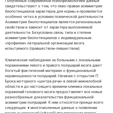
Полученные современной психофизиологией данные
свидетельствуют о том, что лево-правая асимметрия
биопотенциалов характерна для нормы и проявляется
особенно четко в условиях психической деятельности.
Асимметрия биопотенциалов является региональным
свойством и зависит от характера выполняемой
деятельности. Безусловна связь типа и степени
асимметрии биопотенциалов с индивидуальным
«профилем» латеральной организации мозга
испытуемого (правшеством-левшеством).
Клинические наблюдения за больными с локальными
поражениями левого и правого полушарий мозга дают
богатый фактический материал о функциональной
неравноценности полушарий. Начиная с открытия П.
Брока моторного «центра речи» в левой нижнелобной
области и до настоящего времени клиника локальных
поражений головного мозга предоставляет все новые
разнообразные доказательства функциональной
асимметрии полушарий. К ним относятся прежде всего
следующие: ♦ многочисленные данные о появлении