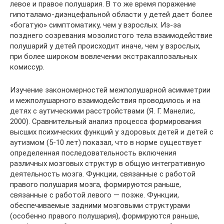
левое и правое полушария. В то же время поражение
гипоталамо-диэнцефальной области у детей дает более
«богатую» симптоматику, чем у взрослых. Из-за
позднего созревания мозолистого тела взаимодействие
полушарий у детей происходит иначе, чем у взрослых,
при более широком вовлечении экстракаллозальных
комиссур.
Изучение закономерностей межполушарной асимметрии
и межполушарного взаимодействия проводилось и на
детях с аутическими расстройствами (Я. Г. Манелис,
2000). Сравнительный анализ процесса формирования
высших психических функций у здоровых детей и детей с
аутизмом (5-10 лет) показал, что в норме существует
определенная последовательность включения
различных мозговых структур в общую интегративную
деятельность мозга. Функции, связанные с работой
правого полушария мозга, формируются раньше,
связанные с работой левого — позже. Функции,
обеспечиваемые задними мозговыми структурами
(особенно правого полушария), формируются раньше,