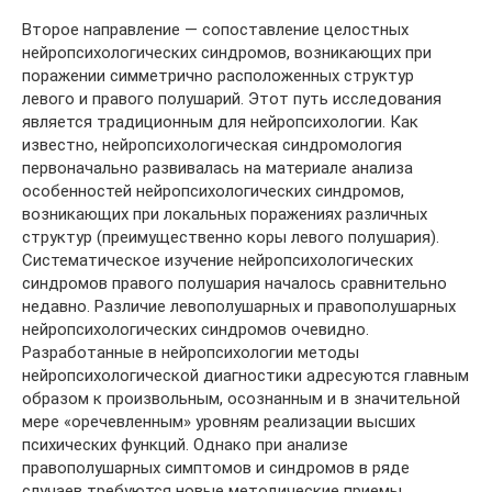
Второе направление — сопоставление целостных
нейропсихологических синдромов, возникающих при
поражении симметрично расположенных структур
левого и правого полушарий. Этот путь исследования
является традиционным для нейропсихологии. Как
известно, нейропсихологическая синдромология
первоначально развивалась на материале анализа
особенностей нейропсихологических синдромов,
возникающих при локальных поражениях различных
структур (преимущественно коры левого полушария).
Систематическое изучение нейропсихологических
синдромов правого полушария началось сравнительно
недавно. Различие левополушарных и правополушарных
нейропсихологических синдромов очевидно.
Разработанные в нейропсихологии методы
нейропсихологической диагностики адресуются главным
образом к произвольным, осознанным и в значительной
мере «оречевленным» уровням реализации высших
психических функций. Однако при анализе
правополушарных симптомов и синдромов в ряде
случаев требуются новые методические приемы,