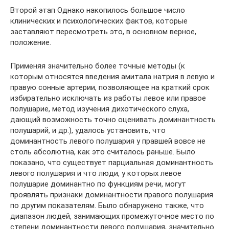
Второй этап Однако накопилось большое число
клинических и психологических фактов, которые
заставляют пересмотреть это, в основном верное,
положение.
Применяя значительно более точные методы (к
которым относятся введения амитала натрия в левую и
правую сонные артерии, позволяющее на краткий срок
избирательно исключать из работы левое или правое
полушарие, метод изучения дихотического слуха,
дающий возможность точно оценивать доминантность
полушарий, и др.), удалось установить, что
доминантность левого полушария у правшей вовсе не
столь абсолютна, как это считалось раньше. Было
показано, что существует парциальная доминантность
левого полушария и что люди, у которых левое
полушарие доминантно по функциям речи, могут
проявлять признаки доминантности правого полушария
по другим показателям. Было обнаружено также, что
диапазон людей, занимающих промежуточное место по
степени доминантности левого полушария, значительно