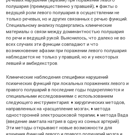
речевых нарушений (афазий) при поражении левого
полушария (преимущественно у правшей); ♦ факты о
ведущей роли левого полушария в осуществлении не
только речевых, но и других связанных с речью функций.
Специальному анализу подвергались клинические
материалы о связи между доминантностью полушария
по речи и ведущей рукой. Выяснилось, что далеко не во
всех случаях эти функции совпадают и что
возникновение афазии при поражении левого полушария
наблюдается не только у правшей, но и у некоторых
левшей и амбидекстров.
Клинические наблюдения специфики нарушений
психических функций при локальных поражениях левого и
правого полушарий в последние годы подкрепляются и
специальными исследованиями с использованием
следующего инструментария: ♦ хирургических методов,
направленных на «расщепление мозга»; ♦ метода
односторонней электрошоковой терапии; ♦ метода Вада
(введение амитала натрия в одну из сонных артерий).
Эти методы открывают новые возможности для
изучения функций левого и правого полушарий мозга и