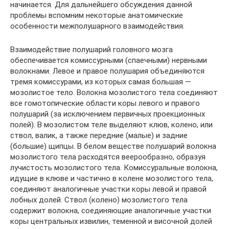
начинается. Для дальнейшего обсуждения данной
проблемы вспомним некоторые анатомические
особенности межполушарного взаимодействия.
Взаимодействие полушарий головного мозга
обеспечивается комиссурными (спаечными) нервными
волокнами. Левое и правое полушария объединяются
тремя комиссурами, из которых самая большая —
мозолистое тело. Волокна мозолистого тела соединяют
все гомотопические области коры левого и правого
полушарий (за исключением первичных проекционных
полей). В мозолистом теле выделяют клюв, колено, или
ствол, валик, а также передние (малые) и задние
(большие) щипцы. В белом веществе полушарий волокна
мозолистого тела расходятся веерообразно, образуя
лучистость мозолистого тела. Комиссуральные волокна,
идущие в клюве и частично в колене мозолистого тела,
соединяют аналогичные участки коры левой и правой
лобных долей. Ствол (колено) мозолистого тела
содержит волокна, соединяющие аналогичные участки
коры центральных извилин, теменной и височной долей