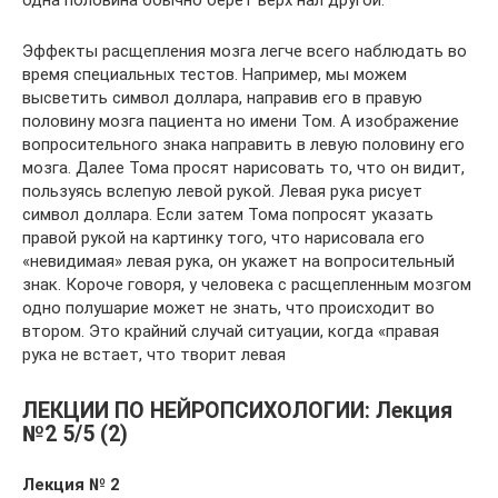
одна половина обычно берет верх нал другой.
Эффекты расщепления мозга легче всего наблюдать во
время специальных тестов. Например, мы можем
высветить символ доллара, направив его в правую
половину мозга пациента но имени Том. А изображение
вопросительного знака направить в левую половину его
мозга. Далее Тома просят нарисовать то, что он видит,
пользуясь вслепую левой рукой. Левая рука рисует
символ доллара. Если затем Тома попросят указать
правой рукой на картинку того, что нарисовала его
«невидимая» левая рука, он укажет на вопросительный
знак. Короче говоря, у человека с расщепленным мозгом
одно полушарие может не знать, что происходит во
втором. Это крайний случай ситуации, когда «правая
рука не встает, что творит левая
ЛЕКЦИИ ПО НЕЙРОПСИХОЛОГИИ: Лекция
№2 5/5 (2)
Лекция № 2