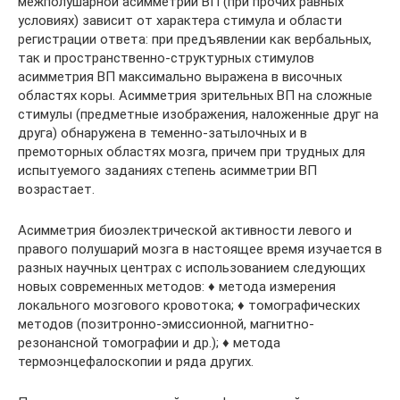
межполушарной асимметрии ВП (при прочих равных
условиях) зависит от характера стимула и области
регистрации ответа: при предъявлении как вербальных,
так и пространственно-структурных стимулов
асимметрия ВП максимально выражена в височных
областях коры. Асимметрия зрительных ВП на сложные
стимулы (предметные изображения, наложенные друг на
друга) обнаружена в теменно-затылочных и в
премоторных областях мозга, причем при трудных для
испытуемого заданиях степень асимметрии ВП
возрастает.
Асимметрия биоэлектрической активности левого и
правого полушарий мозга в настоящее время изучается в
разных научных центрах с использованием следующих
новых современных методов: ♦ метода измерения
локального мозгового кровотока; ♦ томографических
методов (позитронно-эмиссионной, магнитно-
резонансной томографии и др.); ♦ метода
термоэнцефалоскопии и ряда других.