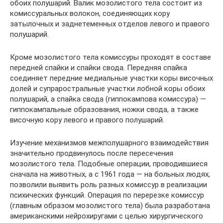
обоих полушарий. Валик мозолистого тела состоит из
комиссуральных волокон, соединяющих кору
затылочных и заднетеменных отделов левого и правого
полушарий.
Кроме мозолистого тела комиссуры проходят в составе
передней спайки и спайки свода. Передняя спайка
соединяет передние медиальные участки коры височных
долей и супраростральные участки лобной коры обоих
полушарий, а спайка свода (гиппокампова комиссура) —
гиппокампальные образования, ножки свода, а также
височную кору левого и правого полушарий.
Изучение механизмов межполушарного взаимодействия
значительно продвинулось после пересечения
мозолистого тела. Подобные операции, проводившиеся
сначала на животных, а с 1961 года — на больных людях,
позволили выявить роль разных комиссур в реализации
психических функций. Операция по перерезке комиссур
(главным образом мозолистого тела) была разработана
американскими нейрохиругами с целью хирургического