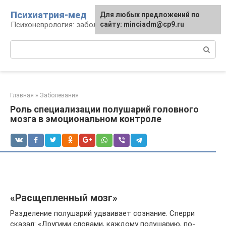
Перейти
Психиатрия-мед
Для любых предложений по
к
Психоневрология: заболевания и терапия
сайту: minciadm@cp9.ru
контенту
Поиск:
Главная
»
Заболевания
Роль специализации полушарий головного
мозга в эмоциональном контроле
«Расщепленный мозг»
Разделение полушарий удваивает сознание. Сперри
сказал: «Другими словами, каждому полушарию, по-