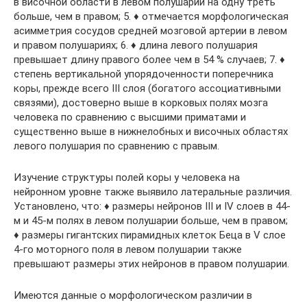
в височной области в левом полушарии на одну треть
больше, чем в правом; 5. ♦ отмечается морфологическая
асимметрия сосудов средней мозговой артерии в левом
и правом полушариях; 6. ♦ длина левого полушария
превышает длину правого более чем в 54 % случаев; 7. ♦
степень вертикальной упорядоченности поперечника
коры, прежде всего III слоя (богатого ассоциативными
связями), достоверно выше в корковых полях мозга
человека по сравнению с высшими приматами и
существенно выше в нижнелобных и височных областях
левого полушария по сравнению с правым.
Изучение структуры полей коры у человека на
нейронном уровне также выявило латеральные различия.
Установлено, что: ♦ размеры нейронов III и IV слоев в 44-
м и 45-м полях в левом полушарии больше, чем в правом;
♦ размеры гигантских пирамидных клеток Беца в V слое
4-го моторного поля в левом полушарии также
превышают размеры этих нейронов в правом полушарии.
Имеются данные о морфологическом различии в