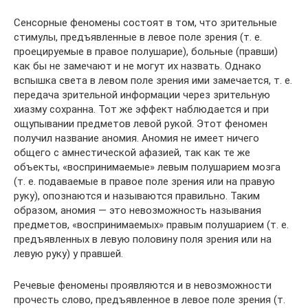
Сенсорные феномены состоят в том, что зрительные
стимулы, предъявленные в левое поле зрения (т. е.
проецируемые в правое полушарие), больные (правши)
как бы не замечают и не могут их назвать. Однако
вспышка света в левом поле зрения ими замечается, т. е.
передача зрительной информации через зрительную
хиазму сохранна. Тот же эффект наблюдается и при
ощупывании предметов левой рукой. Этот феномен
получил название аномия. Аномия не имеет ничего
общего с амнестической афазией, так как те же
объекты, «воспринимаемые» левым полушарием мозга
(т. е. подаваемые в правое поле зрения или на правую
руку), опознаются и называются правильно. Таким
образом, аномия — это невозможность называния
предметов, «воспринимаемых» правым полушарием (т. е.
предъявленных в левую половину поля зрения или на
левую руку) у правшей.
Речевые феномены проявляются и в невозможности
прочесть слово, предъявленное в левое поле зрения (т.