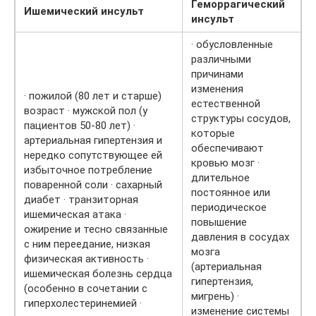
Геморрагический
Ишемический инсульт
инсульт
· обусловленные
различными
причинами
изменения
· пожилой (80 лет и старше)
естественной
возраст · мужской пол (у
структуры сосудов,
пациентов 50-80 лет) ·
которые
артериальная гипертензия и
обеспечивают
нередко сопутствующее ей
кровью мозг ·
избыточное потребление
длительное
поваренной соли · сахарный
постоянное или
диабет · транзиторная
периодическое
ишемическая атака ·
повышение
ожирение и тесно связанные
давления в сосудах
с ним переедание, низкая
мозга
физическая активность ·
(артериальная
ишемическая болезнь сердца
гипертензия,
(особенно в сочетании с
мигрень) ·
гиперхолестеринемией ·
изменение системы