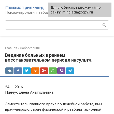
Перейти
Психиатрия-мед
Для любых предложений по
к
Психоневрология: заболевания и терапия
сайту: minciadm@cp9.ru
контенту
Поиск:
Главная
»
Заболевания
Ведение больных в раннем
восстановительном периоде инсульта
24.11.2016
Пинчук Елена Анатольевна
Заместитель главного врача по лечебной работе, кмн,
врач-невролог, врач физической и реабилитационной