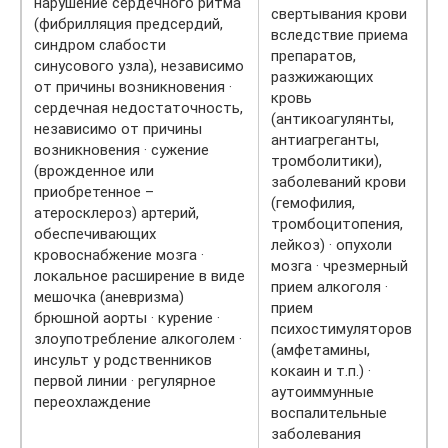
нарушение сердечного ритма
свертывания крови
(фибрилляция предсердий,
вследствие приема
синдром слабости
препаратов,
синусового узла), независимо
разжижающих
от причины возникновения ·
кровь
сердечная недостаточность,
(антикоагулянты,
независимо от причины
антиагреганты,
возникновения · сужение
тромболитики),
(врожденное или
заболеваний крови
приобретенное –
(гемофилия,
атеросклероз) артерий,
тромбоцитопения,
обеспечивающих
лейкоз) · опухоли
кровоснабжение мозга ·
мозга · чрезмерный
локальное расширение в виде
прием алкоголя ·
мешочка (аневризма)
прием
брюшной аорты · курение ·
психостимуляторов
злоупотребление алкоголем ·
(амфетамины,
инсульт у родственников
кокаин и т.п.) ·
первой линии · регулярное
аутоиммунные
переохлаждение
воспалительные
заболевания