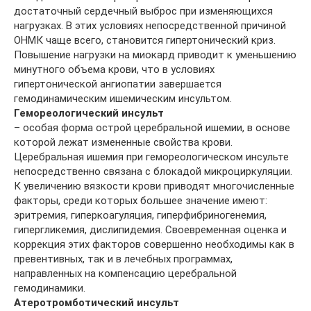
достаточный сердечный выброс при изменяющихся
нагрузках. В этих условиях непосредственной причиной
ОНМК чаще всего, становится гипертонический криз.
Повышение нагрузки на миокард приводит к уменьшению
минутного объема крови, что в условиях
гипертонической ангиопатии завершается
гемодинамическим ишемическим инсультом.
Гемореологический инсульт
– особая форма острой церебральной ишемии, в основе
которой лежат измененные свойства крови.
Церебральная ишемия при гемореологическом инсульте
непосредственно связана с блокадой микроциркуляции.
К увеличению вязкости крови приводят многочисленные
факторы, среди которых большее значение имеют:
эритремия, гиперкоагуляция, гиперфибриногенемия,
гипергликемия, дислипидемия. Своевременная оценка и
коррекция этих факторов совершенно необходимы как в
превентивных, так и в лечебных программах,
направленных на компенсацию церебральной
гемодинамики.
Атеротромботический инсульт