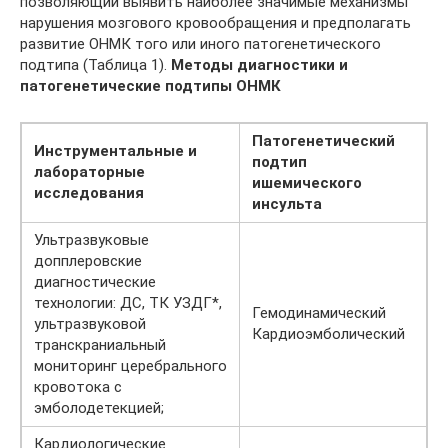
позволяющий выявить наиболее значимые механизмы
нарушения мозгового кровообращения и предполагать
развитие ОНМК того или иного патогенетического
подтипа (Таблица 1).
Методы диагностики и
патогенетические подтипы ОНМК
Патогенетический
Инструментальные и
подтип
лабораторные
ишемического
исследования
инсульта
Ультразвуковые
допплеровские
диагностические
технологии: ДС, ТК УЗДГ*,
Гемодинамический
ультразвуковой
Кардиоэмболический
транскраниальный
мониторинг церебрального
кровотока с
эмболодетекцией;
Кардиологические