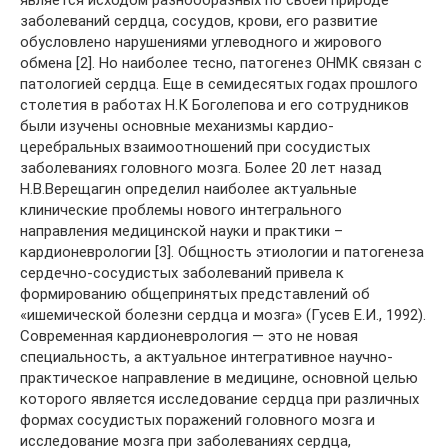
заболеваний сердца, сосудов, крови, его развитие
обусловлено нарушениями углеводного и жирового
обмена [2]. Но наиболее тесно, патогенез ОНМК связан с
патологией сердца. Еще в семидесятых годах прошлого
столетия в работах Н.К Боголепова и его сотрудников
были изучены основные механизмы кардио-
церебральных взаимоотношений при сосудистых
заболеваниях головного мозга. Более 20 лет назад
Н.В.Верещагин определил наиболее актуальные
клинические проблемы нового интегрального
направления медицинской науки и практики –
кардионеврологии [3]. Общность этиологии и патогенеза
сердечно-сосудистых заболеваний привела к
формированию общепринятых представлений об
«ишемической болезни сердца и мозга» (Гусев Е.И., 1992).
Современная кардионеврология — это не новая
специальность, а актуальное интегративное научно-
практическое направление в медицине, основной целью
которого является исследование сердца при различных
формах сосудистых поражений головного мозга и
исследование мозга при заболеваниях сердца,