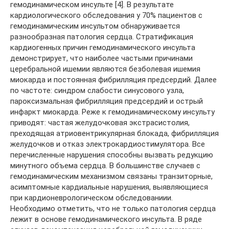
гемодинамическом инсульте [4]. В результате
кардиологического обследования у 70% пациентов с
гемодинамическим инсультом обнаруживается
разнообразная патология сердца. Стратификация
кардиогенных причин гемодинамического инсульта
демонстрирует, что наиболее частыми причинами
церебральной ишемии являются безболевая ишемия
миокарда и постоянная фибрилляция предсердий. Далее
по частоте: синдром слабости синусового узла,
пароксизмальная фибрилляция предсердий и острый
инфаркт миокарда. Реже к гемодинамическому инсульту
приводят: частая желудочковая экстрасистолия,
преходящая атриовентрикулярная блокада, фибрилляция
желудочков и отказ электрокардиостимулятора. Все
перечисленные нарушения способны вызвать редукцию
минутного объема сердца. В большинстве случаев с
гемодинамическим механизмом связаны транзиторные,
асимптомные кардиальные нарушения, выявляющиеся
при кардионеврологическом обследованиии.
Необходимо отметить, что не только патология сердца
лежит в основе гемодинамического инсульта. В ряде