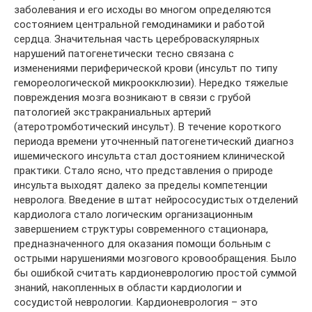
заболевания и его исходы во многом определяются
состоянием центральной гемодинамики и работой
сердца. Значительная часть цереброваскулярных
нарушений патогенетически тесно связана с
изменениями периферической крови (инсульт по типу
гемореологической микроокклюзии). Нередко тяжелые
повреждения мозга возникают в связи с грубой
патологией экстракраниальных артерий
(атеротромботический инсульт). В течение короткого
периода времени уточненный патогенетический диагноз
ишемического инсульта стал достоянием клинической
практики. Стало ясно, что представления о природе
инсульта выходят далеко за пределы компетенции
невролога. Введение в штат нейрососудистых отделений
кардиолога стало логическим организационным
завершением структуры современного стационара,
предназначенного для оказания помощи больным с
острыми нарушениями мозгового кровообращения. Было
бы ошибкой считать кардионеврологию простой суммой
знаний, накопленных в области кардиологии и
сосудистой неврологии. Кардионеврология – это