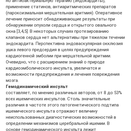
но антибактериальную терапию (эндокардиты),
применение статинов, антиаритмических препаратов
(пароксизмальная мерцательная аритмия). Оперативное
лечение приносит обнадеживающие результаты при
обнаружении опухоли сердца и открытого овального
окна [3,4,5]. В некоторых случаях протезированию
клапанов сердца нет альтернативы при тяжелом течении
эндокардита. Перспективна эндоваскулярная окклюзия
ушка левого предсердия в целях предупреждения
кардиогенной эмболии при мерцательной аритмии.
Очевидно, что с расширением знаний о природе
кардиоэмболического инсульта, увеличатся и
возможности предупреждения и лечения повреждения
мозга.
Гемодинамический инсульт
составляет, по мнению различных авторов, от 8 до 53%
всех ишемических инсультов. Столь значительные
различия в частоте этого патогенетического подтипа
ишемического инсульта отражают величину
неиспользованных диагностических возможностей в
определении механизмов церебральной ишемии. В
основе гемодинамического инсульта лежит