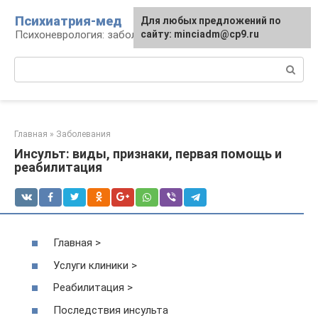
Перейти
Психиатрия-мед
Для любых предложений по
к
Психоневрология: заболевания и терапия
сайту: minciadm@cp9.ru
контенту
Поиск:
Главная
»
Заболевания
Инсульт: виды, признаки, первая помощь и
реабилитация
Главная >
Услуги клиники >
Реабилитация >
Последствия инсульта