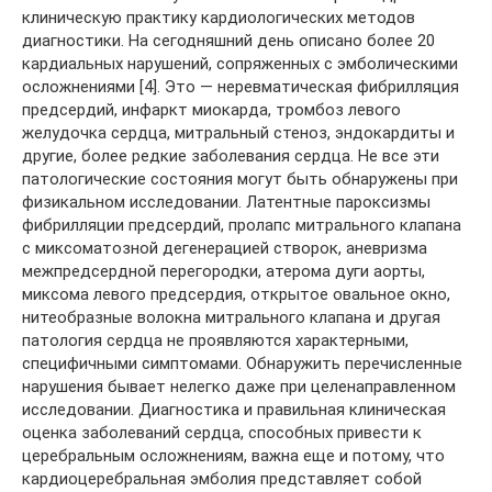
клиническую практику кардиологических методов
диагностики. На сегодняшний день описано более 20
кардиальных нарушений, сопряженных с эмболическими
осложнениями [4]. Это — неревматическая фибрилляция
предсердий, инфаркт миокарда, тромбоз левого
желудочка сердца, митральный стеноз, эндокардиты и
другие, более редкие заболевания сердца. Не все эти
патологические состояния могут быть обнаружены при
физикальном исследовании. Латентные пароксизмы
фибрилляции предсердий, пролапс митрального клапана
с миксоматозной дегенерацией створок, аневризма
межпредсердной перегородки, атерома дуги аорты,
миксома левого предсердия, открытое овальное окно,
нитеобразные волокна митрального клапана и другая
патология сердца не проявляются характерными,
специфичными симптомами. Обнаружить перечисленные
нарушения бывает нелегко даже при целенаправленном
исследовании. Диагностика и правильная клиническая
оценка заболеваний сердца, способных привести к
церебральным осложнениям, важна еще и потому, что
кардиоцеребральная эмболия представляет собой