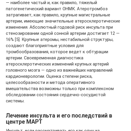
— наиболее частый и, как правило, тяжелый
патогенетический вариант ОНМК. Атеротромбоз
затрагивает, как правило, крупные магистральные
артерии, имеющие значительные атеросклеротические
изменения. Абсолютный годовой риск инсульта при
стенозировании одной сонной артерии достигает 12 —
16% [5]. Крупные атеромы, нестабильной структуры,
создают благоприятные условия для
тромбообразования, которое ведет к обтурации
артерии. Своевременная диагностика
атеросклеротических изменений крупных артерий
головного мозга — одно из важнейших направлений
кардионеврологии. Оценка степени риска,
целесообразности и метода оперативного
вмешательства возможны только при комплексном
обследовании состояния сердечно-сосудистой
системы.
Лечение инсульта и его последствий в
центре МАРТ
Инсульт, если рассматривать его как одну из