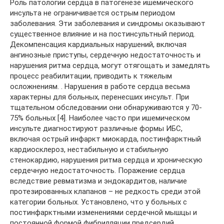
Роль патологии сердца в патогенезе ишемического
инсульта не ограничивается острым периодом
заболевания. Эти заболевания и синдромы оказывают
существенное влияние и на постинсультный период.
Декомпенсация кардиальных нарушений, включая
ангинозные приступы, сердечную недостаточность и
нарушения ритма сердца, могут отягощать и замедлять
процесс реабилитации, приводить к тяжелым
осложнениям. . Нарушения в работе сердца весьма
характерны для больных, перенесших инсульт. При
тщательном обследовании они обнаруживаются у 70-
75% больных [4]. Наиболее часто при ишемическом
инсульте диагностируют различные формы ИБС,
включая острый инфаркт миокарда, постинфарктный
кардиосклероз, нестабильную и стабильную
стенокардию, нарушения ритма сердца и хроническую
сердечную недостаточность. Поражение сердца
вследствие ревматизма и эндокардитов, наличие
протезированных клапанов – не редкость среди этой
категории больных. Установлено, что у больных с
постинфарктными изменениями сердечной мышцы и
постоянной формой фибрилляции предсердий