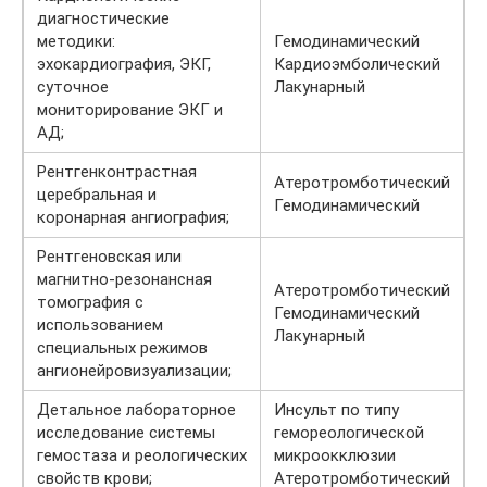
диагностические
методики:
Гемодинамический
эхокардиография, ЭКГ,
Кардиоэмболический
суточное
Лакунарный
мониторирование ЭКГ и
АД;
Рентгенконтрастная
Атеротромботический
церебральная и
Гемодинамический
коронарная ангиография;
Рентгеновская или
магнитно-резонансная
Атеротромботический
томография с
Гемодинамический
использованием
Лакунарный
специальных режимов
ангионейровизуализации;
Детальное лабораторное
Инсульт по типу
исследование системы
гемореологической
гемостаза и реологических
микроокклюзии
свойств крови;
Атеротромботический