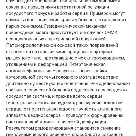
случаев декомпенсация церебральной гемодинамики
связана с нарушениями вегетативной регуляции
сосудистого тонуса и работы сердца. Примером могут
служить гипотонические кризы у больных, страдающих
паркинсонизмом. Гемодинамический механизм
повреждения мозга присутствует и в случаях ОНМК,
ассоциированных с артериальной гипертонией.
Патоморфологической основой таких повреждений
становятся патологические процессы в артериях
мышечного типа, протекающие с их склерозированием,
утолщением и деформацией. Гипертоническая
ангиоэнцефалопатия – результат перестройки
артериальной системы головного мозга вследствие
длительно существующей гипертонии. Ремоделированию
при гипертонической болезни подвержена вся сердечно-
сосудистая система, и прежде всего, сердце.
Гипертрофия левого желудочка, расширение полостей
сердца, относительная недостаточность клапанного
аппарата, кардиосклероз – приводят к формированию
систолической и диастолической дисфункции.
Результатом ремоделирования становится снижение
гемодинамического резерва – способности сохранять