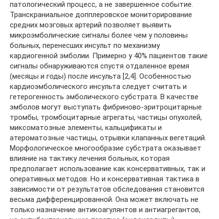
патологический процесс, а не завершенное событие.
Транскраниальное допплеровское мониторирование
средних мозговых артерий позволяет выявить
микроэмболические сигналы более чем у половины
больных, перенесших инсульт по механизму
кардиогенной эмболии. Примерно у 40% пациентов такие
сигналы обнаруживаются спустя отдаленное время
(месяцы и годы) после инсульта [2,4]. Особенностью
кардиоэмболического инсульта следует считать и
гетерогенность эмболического субстрата. В качестве
эмболов могут выступать фибриново-эритроцитарные
тромбы, тромбоцитарные агрегаты, частицы опухолей,
миксоматозные элементы, кальцификаты и
атероматозные частицы, отрывки клапанных вегетаций.
Морфологическое многообразие субстрата оказывает
влияние на тактику лечения больных, которая
предполагает использование как консервативных, так и
оперативных методов. Но и консервативная тактика в
зависимости от результатов обследования становится
весьма дифференцированной. Она может включать не
только назначение антикоагулянтов и антиагрегантов,