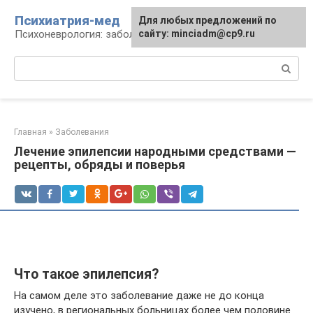
Перейти
Психиатрия-мед
Для любых предложений по
к
Психоневрология: заболевания и терапия
сайту: minciadm@cp9.ru
контенту
Поиск:
Главная
»
Заболевания
Лечение эпилепсии народными средствами —
рецепты, обряды и поверья
Что такое эпилепсия?
На самом деле это заболевание даже не до конца
изучено, в региональных больницах более чем половине