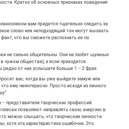
ости. Кратко об основных признаках поведения
еланхоликом вам придется тщательно следить за
Резкое слово или неподходящий тон могут вызвать
е факт, что вы сможете распознать ее по
ики не сильно общительны. Они не любят шумные
в чужом обществе), а если приходится
ы редко от них услышите больше 1 – 2 фраз.
просит вас, когда вы уже выйдете замуж или
, что ему неинтересно. Просто исходя из личного
шу”.
и – представители творческих профессий.
сплески позволяют направлять свою энергию в
асто можно слышать, что творческие личности
ны, хотя эта характеристика ошибочна. Это