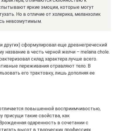
характера, отличаются склонностью к
спытывают яркие эмоции, которые могут
ухать. Но в отличие от холерика, меланхолик
ясь невозмутимым.
к и других) сформулировал еще древнегреческий
у название в честь черной желчи – melaina chole.
арактеризовал склад характера лучше всего.
егативные переживания отравляют тело. В
зовать его трактовку, лишь дополняя ее
о отличается повышенной восприимчивостью,
 присущи такие свойства, как
 Врожденная одаренность в сочетании с
тигать высот в творческих профессиях.