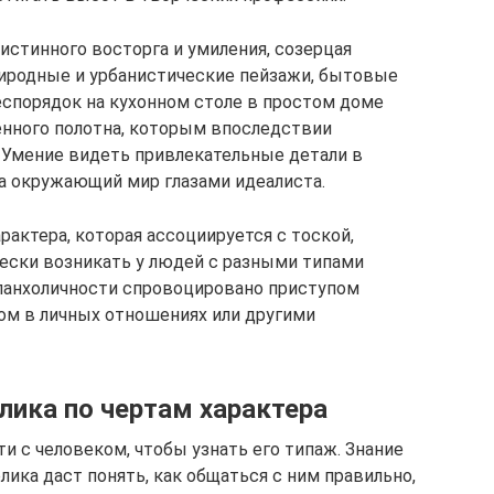
стинного восторга и умиления, созерцая
риродные и урбанистические пейзажи, бытовые
еспорядок на кухонном столе в простом доме
енного полотна, которым впоследствии
 Умение видеть привлекательные детали в
а окружающий мир глазами идеалиста.
рактера, которая ассоциируется с тоской,
ески возникать у людей с разными типами
ланхоличности спровоцировано приступом
дом в личных отношениях или другими
лика по чертам характера
и с человеком, чтобы узнать его типаж. Знание
лика даст понять, как общаться с ним правильно,