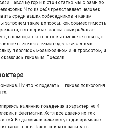
связи Павел Бутор и в этой статье мы с вами во
меланхолик. Что из себя представляет человек
ыявить среди ваших собеседников и каким
Мы затронем такие вопросы, как совместимость
рамента, поговорим о воспитании ребенка-
ест, с помощью которого вы сможете понять, к
в конце статьи я с вами поделюсь своими
льку я являюсь меланхоликом и интровертом, и
ы оказались таковым. Поехали!
рактера
рминов. Ну что ж поделать – такова психология.
ыта.
пираясь на линию поведения и характер, на 4
олерик и флегматик. Хотя все далеко не так
костей. В одном человеке могут одновременно
ких характеров. Такое принято называть