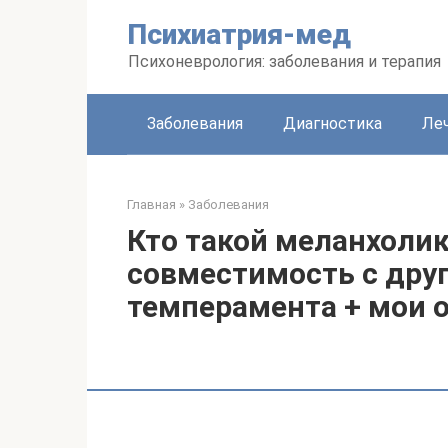
Перейти
Психиатрия-мед
к
контенту
Психоневрология: заболевания и терапия
Заболевания
Диагностика
Леч
Главная
»
Заболевания
Кто такой меланхолик
совместимость с дру
темперамента + мои 