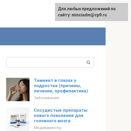
Для любых предложений по
сайту: minciadm@cp9.ru
Поиск:
Темнеет в глазах у
подростка (причины,
лечение, профилактика)
Заболевания
Сосудистые препараты
нового поколения для
головного мозга
Медикаменты