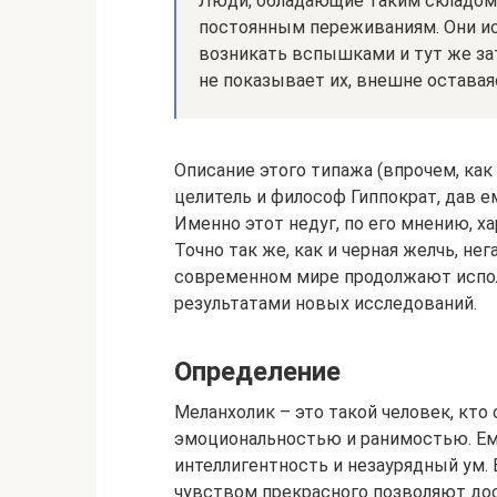
Люди, обладающие таким складом 
постоянным переживаниям. Они и
возникать вспышками и тут же зат
не показывает их, внешне остава
Описание этого типажа (впрочем, ка
целитель и философ Гиппократ, дав ем
Именно этот недуг, по его мнению, х
Точно так же, как и черная желчь, н
современном мире продолжают исполь
результатами новых исследований.
Определение
Меланхолик – это такой человек, кт
эмоциональностью и ранимостью. Ему
интеллигентность и незаурядный ум.
чувством прекрасного позволяют дос