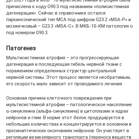
До 2021 года в МКБ―10 мультисистемная атрофия была
причислена к коду G90.3 под названием «полисистемная
дегенерация». Сейчас в справочнике остался
паркинсонический тип МСА под шифром G23.2 «MSA-P» и
мозжечковый – G23.3 «MSA-C». В МКБ-10-КМ патология о
под номером G90.3.
Патогенез
Мультисистемная атрофия – это прогрессирующая
дегенерация и последующая гибель нервной ткани с
поражением определенных структур центральной
нервной системы. Этот процесс является необратимым,
его скорость мало зависит от проводимого лечения.
Основная причина клеточного повреждения при
мультисистемной атрофии – патологическое накопление
α-синуклеина (альфа-синуклеина) в цитоплазме и ядрах
нейронов и глии. В норме этот белок продуцируется в
небольших количествах и концентрируется в основном в
пресинаптических окончаниях нейронов. Он участвует в
регуляции везикулярного транспорта (переноса веществ