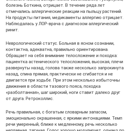
болезнь Боткина, отрицает. В течение ряда лет
отмечались аллергические реакции на пыльцу растений.
На продукты питания, медикаменты аллергию отрицает.
Наблюдалась у ЛОР-врача с диагнозом аллергический
ринит.
Неврологический статус. Больная в ясном сознании,
контактна, адекватна, правильно ориентирована.
Обращает на себя внимание телосложение и походка:
пациентка астенического телосложения, высокая, плечи
развернуты назад, голова также несколько запрокинута
назад, спина прямая, практически не сгибается и не
двигается при ходьбе. При этом несколько избыточны
движения в области тазового пояса, походка
«разболтанная», шаг широкий, ноги ставит далеко друг
от друга. Ретроколлис.
Речь правильная, с богатым словарным запасом,
эмоционально окрашенная, с яркими интонациями. Темп
речи умеренный, ближе к медленному, речь несколько
неплавная, тягучая. Голос хорошо модулирует, однако по