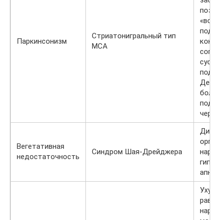
засты
позе,
«воз
подуш
Стриатонигральный тип
Паркинсонизм
конеч
МСА
согну
суста
подви
Деге
боль
подве
черна
Дисфу
орган
Вегетативная
Синдром Шая-Дрейджера
наруш
недостаточность
гипот
апноэ
Ухуд
равно
наруш