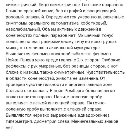
симметричный. Лицо симметричное. Глотание сохранено.
Язык по средней линии, без атрофий и фасцикуляций,
розовый, влажный. Определяются умеренно выраженные
симптомы орального автоматизма: хоботковый,
назолабиальный. Объем активных движений в
конечностях полный, парезов нет. Мышечный тонус
повышен по экстрапирамидному типу во всех группах
мышц, в том числе в аксиальной мускулатуре.
Выявляется феномен восковой гибкости, феномен
Нойка-Ганева ярко представлен с 2-х сторон. Глубокие
рефлексы с рук умеренные, без разницы сторон, с ног –
ближе к низким, также симметричные. Чувствительность
в области конечностей, живота не изменена. От
проверки чувствительности в аногенитальной зоне
больная отказалась. В позе Ромберга больная легко
пошатывается вправо. Пальце-носовую пробу
выполняет с легкой интенцией справа. Пяточно-
коленную пробу выполняет с атаксией справа.
Выявляются нерезко выраженные адиадохокинез,
гиперметрия, дисметрия слева. Менингеальных знаков
нет.