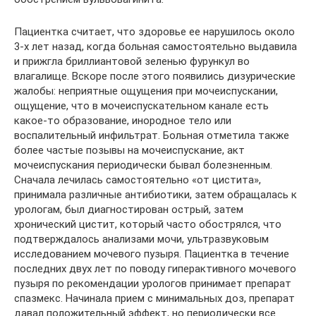
Пациентка считает, что здоровье ее нарушилось около
3-х лет назад, когда больная самостоятельно выдавила
и прижгла бриллиантовой зеленью фурункул во
влагалище. Вскоре после этого появились дизурические
жалобы: неприятные ощущения при мочеиспускании,
ощущение, что в мочеиспускательном канале есть
какое-то образование, инородное тело или
воспалительный инфильтрат. Больная отметила также
более частые позывы на мочеиспускание, акт
мочеиспускания периодически бывал болезненным.
Сначала лечилась самостоятельно «от цистита»,
принимала различные антибиотики, затем обращалась к
урологам, был диагностирован острый, затем
хронический цистит, который часто обострялся, что
подтверждалось анализами мочи, ультразвуковым
исследованием мочевого пузыря. Пациентка в течение
последних двух лет по поводу гиперактивного мочевого
пузыря по рекомендации урологов принимает препарат
спазмекс. Начинала прием с минимальных доз, препарат
давал положительный эффект, но периодически все