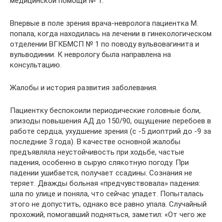
медицинской помощи № 1.
Впервые в поле зрения врача-невролога пациентка М.
попала, когда находилась на лечении в гинекологическом
отделении ВГКБМСП № 1 по поводу вульвовагинита и
вульводинии. К неврологу была направлена на
консультацию.
Жалобы и история развития заболевания.
Пациентку беспокоили периодические головные боли,
эпизоды повышения АД до 150/90, ощущение перебоев в
работе сердца, ухудшение зрения (с -5 диоптрий до -9 за
последние 3 года). В качестве основной жалобы
предъявляла неустойчивость при ходьбе, частые
падения, особенно в сырую слякотную погоду. При
падении ушибается, получает ссадины. Сознания не
теряет. Дважды больная «предчувствовала» падения:
шла по улице и поняла, что сейчас упадет. Попыталась
этого не допустить, однако все равно упала. Случайный
прохожий, помогавший подняться, заметил: «От чего же