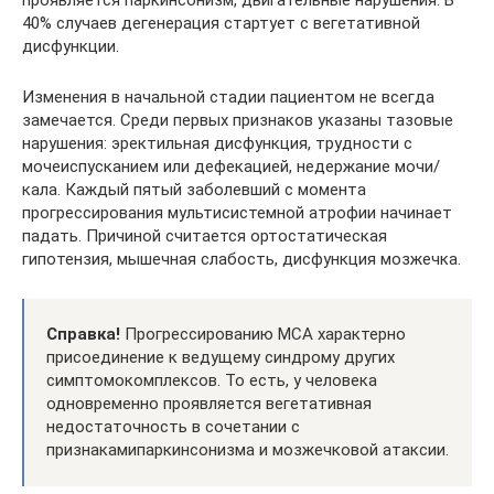
проявляется паркинсонизм, двигательные нарушения. В
40% случаев дегенерация стартует с вегетативной
дисфункции.
Изменения в начальной стадии пациентом не всегда
замечается. Среди первых признаков указаны тазовые
нарушения: эректильная дисфункция, трудности с
мочеиспусканием или дефекацией, недержание мочи/
кала. Каждый пятый заболевший с момента
прогрессирования мультисистемной атрофии начинает
падать. Причиной считается ортостатическая
гипотензия, мышечная слабость, дисфункция мозжечка.
Справка!
Прогрессированию МСА характерно
присоединение к ведущему синдрому других
симптомокомплексов. То есть, у человека
одновременно проявляется вегетативная
недостаточность в сочетании с
признакамипаркинсонизма и мозжечковой атаксии.