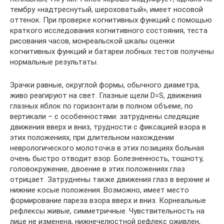
тембру «надтреснутый, шероховатый», имеет носовой
оттенок. При проверке когнитивных функций с помощью
краткого исследования когнитивного состояния, теста
рисования часов, монреальской шкалы оценки
когнитивных функций и батареи лобных тестов получены
нормальные результаты.
Зрачки равные, округлой формы, обычного диаметра,
живо реагируют на свет. Глазные щели D=S, движения
глазных яблок по горизонтали в полном объеме, по
вертикали – с особенностями: затруднены следящие
движения вверх и вниз, трудности с фиксацией взора в
этих положениях, при длительном нахождении
неврологического молоточка в этих позициях больная
очень быстро отводит взор. Болезненность, тошноту,
головокружение, двоение в этих положениях глаз
отрицает. Затруднены также движения глаз в верхние и
нижние косые положения. Возможно, имеет место
формирование пареза взора вверх и вниз. Корнеальные
рефлексы живые, симметричные. Чувствительность на
лице не изменена, нижнечелюстной рефлекс оживлен,