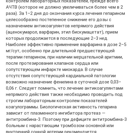
контролем лабораторных показателей, прежде всего
АЧТВ (которое не должно увеличиваться более чем в 2
раза). За 1–2 дня до окончания курса лечения гепарином
целесообразно постепенное снижение его дозы с
назначением антикоагулянтов непрямого действия
(аценокумарол, варфарин, этил бискумацетат), прием
которых продолжается в последующие 2–3 нед.
Наиболее эффективно применение варфарина в дозе 2–5
мг/сут, особенно при длительной предшествующей
терапии гепарином, при наличии мерцательной аритмии,
после протезирования клапанов сердца или
сопутствующем инфаркте миокарда. В случае
отсутствия сопутствующей кардиальной патологии
возможно назначение фенилина в суточной дозе 0,03–
0,06 г. Следует помнить, что лечение антикоагулянтами
непрямого действия также необходимо проводить под
строгим лабораторным контролем показателей
коагулограммы. Биологическая активность гепарина
зависит от плазменного ингибитора протеаз —
антитромбина-3. Поэтому при дефиците антитромбина-3
больным с нарастающим тромбозом основной или
внутренней сонной артерии рекомендуется