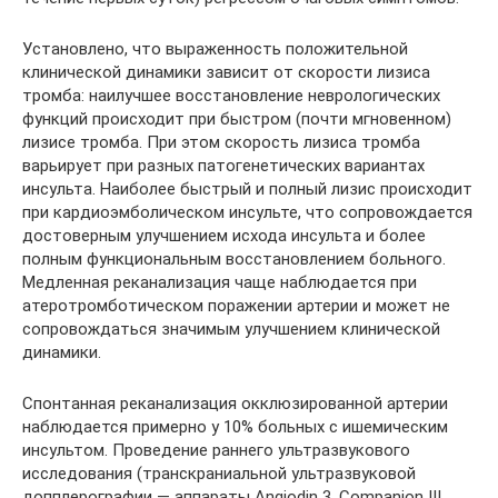
Установлено, что выраженность положительной
клинической динамики зависит от скорости лизиса
тромба: наилучшее восстановление неврологических
функций происходит при быстром (почти мгновенном)
лизисе тромба. При этом скорость лизиса тромба
варьирует при разных патогенетических вариантах
инсульта. Наиболее быстрый и полный лизис происходит
при кардиоэмболическом инсульте, что сопровождается
достоверным улучшением исхода инсульта и более
полным функциональным восстановлением больного.
Медленная реканализация чаще наблюдается при
атеротромботическом поражении артерии и может не
сопровождаться значимым улучшением клинической
динамики.
Спонтанная реканализация окклюзированной артерии
наблюдается примерно у 10% больных с ишемическим
инсультом. Проведение раннего ультразвукового
исследования (транскраниальной ультразвуковой
допплерографии — аппараты Angiodin 3, Companion III,