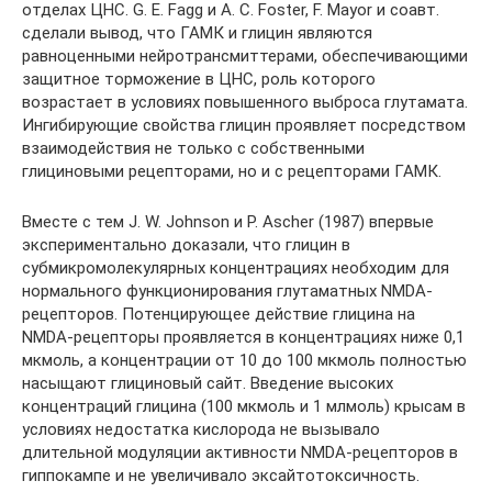
отделах ЦНС. G. E. Fagg и A. C. Foster, F. Mayor и соавт.
сделали вывод, что ГАМК и глицин являются
равноценными нейротрансмиттерами, обеспечивающими
защитное торможение в ЦНС, роль которого
возрастает в условиях повышенного выброса глутамата.
Ингибирующие свойства глицин проявляет посредством
взаимодействия не только с собственными
глициновыми рецепторами, но и с рецепторами ГАМК.
Вместе с тем J. W. Johnson и P. Ascher (1987) впервые
экспериментально доказали, что глицин в
субмикромолекулярных концентрациях необходим для
нормального функционирования глутаматных NMDA-
рецепторов. Потенцирующее действие глицина на
NMDA-рецепторы проявляется в концентрациях ниже 0,1
мкмоль, а концентрации от 10 до 100 мкмоль полностью
насыщают глициновый сайт. Введение высоких
концентраций глицина (100 мкмоль и 1 млмоль) крысам в
условиях недостатка кислорода не вызывало
длительной модуляции активности NMDA-рецепторов в
гиппокампе и не увеличивало эксайтотоксичность.