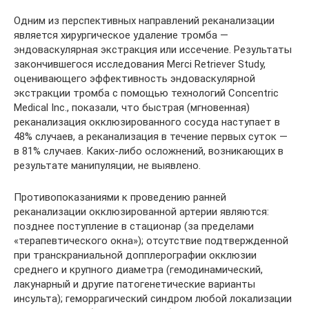
Одним из перспективных направлений реканализации
является хирургическое удаление тромба —
эндоваскулярная экстракция или иссечение. Результаты
закончившегося исследования Merci Retriever Study,
оценивающего эффективность эндоваскулярной
экстракции тромба с помощью технологий Concentric
Medical Inc., показали, что быстрая (мгновенная)
реканализация окклюзированного сосуда наступает в
48% случаев, а реканализация в течение первых суток —
в 81% случаев. Каких-либо осложнений, возникающих в
результате манипуляции, не выявлено.
Противопоказаниями к проведению ранней
реканализации окклюзированной артерии являются:
позднее поступление в стационар (за пределами
«терапевтического окна»); отсутствие подтвержденной
при транскраниальной допплерографии окклюзии
среднего и крупного диаметра (гемодинамический,
лакунарный и другие патогенетические варианты
инсульта); геморрагический синдром любой локализации