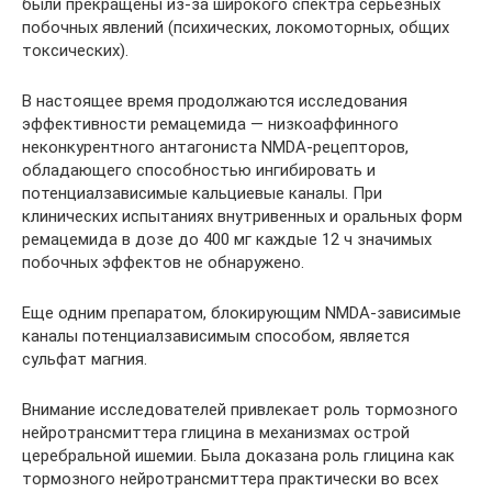
были прекращены из-за широкого спектра серьезных
побочных явлений (психических, локомоторных, общих
токсических).
В настоящее время продолжаются исследования
эффективности ремацемида — низкоаффинного
неконкурентного антагониста NMDA-рецепторов,
обладающего способностью ингибировать и
потенциалзависимые кальциевые каналы. При
клинических испытаниях внутривенных и оральных форм
ремацемида в дозе до 400 мг каждые 12 ч значимых
побочных эффектов не обнаружено.
Еще одним препаратом, блокирующим NMDA-зависимые
каналы потенциалзависимым способом, является
сульфат магния.
Внимание исследователей привлекает роль тормозного
нейротрансмиттера глицина в механизмах острой
церебральной ишемии. Была доказана роль глицина как
тормозного нейротрансмиттера практически во всех