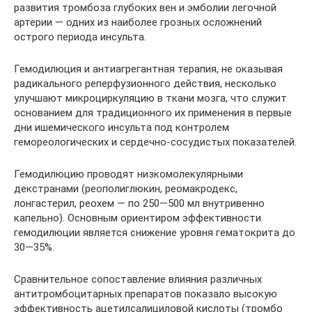
развития тромбоза глубоких вен и эмболии легочной
артерии — одних из наиболее грозных осложнений
острого периода инсульта.
Гемодилюция и антиагрегантная терапия, не оказывая
радикального реперфузионного действия, несколько
улучшают микроциркуляцию в ткани мозга, что служит
основанием для традиционного их применения в первые
дни ишемического инсульта под контролем
гемореологических и сердечно-сосудистых показателей.
Гемодилюцию проводят низкомолекулярными
декстранами (реополиглюкин, реомакродекс,
лонгастерил, реохем — по 250—500 мл внутривенно
капельно). Основным ориентиром эффективности
гемодилюции является снижение уровня гематокрита до
30—35%.
Сравнительное сопоставление влияния различных
антитромбоцитарных препаратов показало высокую
эффективность ацетилсалициловой кислоты (тромбо