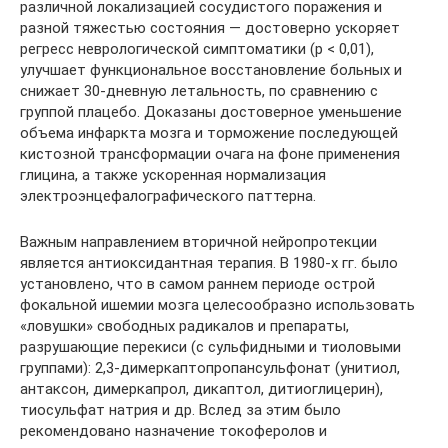
различной локализацией сосудистого поражения и
разной тяжестью состояния — достоверно ускоряет
регресс неврологической симптоматики (p < 0,01),
улучшает функциональное восстановление больных и
снижает 30-дневную летальность, по сравнению с
группой плацебо. Доказаны достоверное уменьшение
объема инфаркта мозга и торможение последующей
кистозной трансформации очага на фоне применения
глицина, а также ускоренная нормализация
электроэнцефалографического паттерна.
Важным направлением вторичной нейропротекции
является антиоксидантная терапия. В 1980-х гг. было
установлено, что в самом раннем периоде острой
фокальной ишемии мозга целесообразно использовать
«ловушки» свободных радикалов и препараты,
разрушающие перекиси (с сульфидными и тиоловыми
группами): 2,3-димеркаптопропансульфонат (унитиол,
антаксон, димеркапрол, дикаптол, дитиоглицерин),
тиосульфат натрия и др. Вслед за этим было
рекомендовано назначение токоферолов и