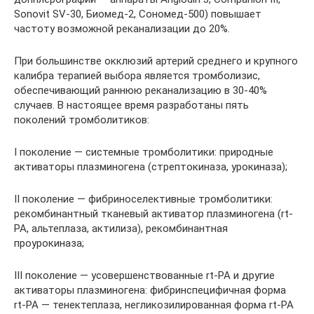
Sonovit SV-30, Биомед-2, Сономед-500) повышает
частоту возможной реканализации до 20%.
При большинстве окклюзий артерий среднего и крупного
калибра терапией выбора является тромболизис,
обеспечивающий раннюю реканализацию в 30-40%
случаев. В настоящее время разработаны пять
поколений тромболитиков:
I поколение — системные тромболитики: природные
активаторы плазминогена (стрептокиназа, урокиназа);
II поколение — фибриноселективные тромболитики:
рекомбинантный тканевый активатор плазминогена (rt-
PA, альтеплаза, актилиза), рекомбинантная
проурокиназа;
III поколение — усовершенствованные rt-PA и другие
активаторы плазминогена: фибринспецифичная форма
rt-PA — тенектеплаза, негликозилированная форма rt-PA