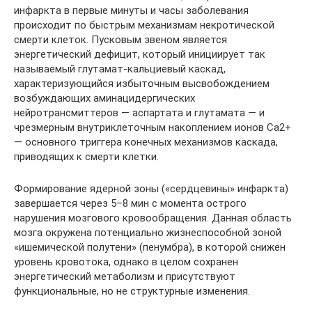
инфаркта в первые минуты и часы заболевания
происходит по быстрым механизмам некротической
смерти клеток. Пусковым звеном является
энергетический дефицит, который инициирует так
называемый глутамат-кальциевый каскад,
характеризующийся избыточным высвобождением
возбуждающих аминацидергических
нейротрансмиттеров — аспартата и глутамата — и
чрезмерным внутриклеточным накоплением ионов Са2+
— основного триггера конечных механизмов каскада,
приводящих к смерти клетки.
Формирование ядерной зоны («сердцевины» инфаркта)
завершается через 5–8 мин с момента острого
нарушения мозгового кровообращения. Данная область
мозга окружена потенциально жизнеспособной зоной
«ишемической полутени» (пенумбра), в которой снижен
уровень кровотока, однако в целом сохранен
энергетический метаболизм и присутствуют
функциональные, но не структурные изменения.