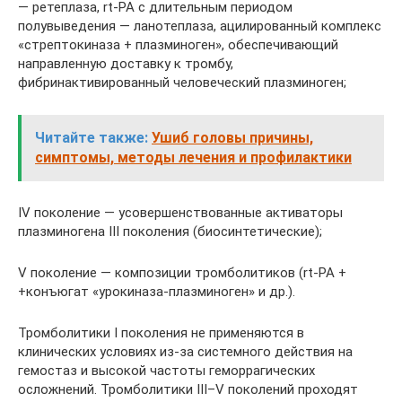
— ретеплаза, rt-PA с длительным периодом
полувыведения — ланотеплаза, ацилированный комплекс
«стрептокиназа + плазминоген», обеспечивающий
направленную доставку к тромбу,
фибринактивированный человеческий плазминоген;
Читайте также:
Ушиб головы причины,
симптомы, методы лечения и профилактики
IV поколение — усовершенствованные активаторы
плазминогена III поколения (биосинтетические);
V поколение — композиции тромболитиков (rt-PA +
+конъюгат «урокиназа-плазминоген» и др.).
Тромболитики I поколения не применяются в
клинических условиях из-за системного действия на
гемостаз и высокой частоты геморрагических
осложнений. Тромболитики III–V поколений проходят