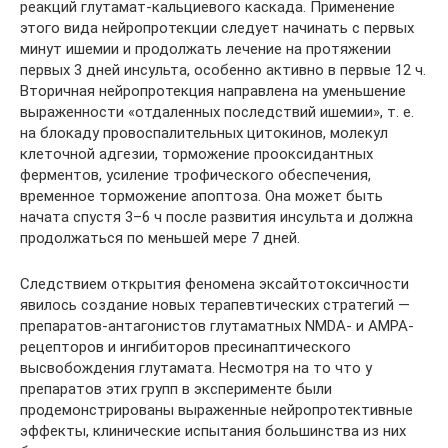
реакций глутамат-кальциевого каскада. Применение
этого вида нейропротекции следует начинать с первых
минут ишемии и продолжать лечение на протяжении
первых 3 дней инсульта, особенно активно в первые 12 ч.
Вторичная нейропротекция направлена на уменьшение
выраженности «отдаленных последствий ишемии», т. е.
на блокаду провоспалительных цитокинов, молекул
клеточной адгезии, торможение прооксидантных
ферментов, усиление трофического обеспечения,
временное торможение апоптоза. Она может быть
начата спустя 3–6 ч после развития инсульта и должна
продолжаться по меньшей мере 7 дней.
Следствием открытия феномена эксайтотоксичности
явилось создание новых терапевтических стратегий —
препаратов-антагонистов глутаматных NMDA- и AMPA-
рецепторов и ингибиторов пресинаптического
высвобождения глутамата. Несмотря на то что у
препаратов этих групп в эксперименте были
продемонстрированы выраженные нейропротективные
эффекты, клинические испытания большинства из них