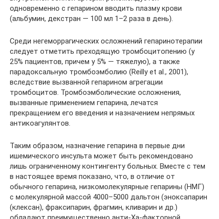
одновременно с гепарином вводить плазму крови
(альбумин, декстран — 100 мл 1–2 раза в день).
Среди негеморрагических осложнений гепаринотерапии
следует отметить преходящую тромбоцитопению (у
25% пациентов, причем у 5% — тяжелую), а также
парадоксальную тромбоэмболию (Reilly et al., 2001),
вследствие вызванной гепарином агрегации
тромбоцитов. Тромбоэмболические осложнения,
вызванные применением гепарина, лечатся
прекращением его введения и назначением непрямых
антикоагулянтов.
Таким образом, назначение гепарина в первые дни
ишемического инсульта может быть рекомендовано
лишь ограниченному контингенту больных. Вместе с тем
в настоящее время показано, что, в отличие от
обычного гепарина, низкомолекулярные гепарины (НМГ)
с молекулярной массой 4000–5000 дальтон (эноксапарин
(клексан), фраксипарин, фрагмин, кливарин и др.)
обладают преимущественно анти-Ха-факторной