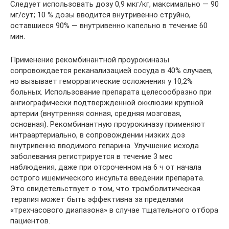
Следует использовать дозу 0,9 мкг/кг, максимально — 90
мг/сут; 10 % дозы вводится внутривенно струйно,
оставшиеся 90% — внутривенно капельно в течение 60
мин.
Применение рекомбинантной проурокиназы
сопровождается реканализацией сосуда в 40% случаев,
но вызывает геморрагические осложнения у 10,2%
больных. Использование препарата целесообразно при
ангиографически подтвержденной окклюзии крупной
артерии (внутренняя сонная, средняя мозговая,
основная). Рекомбинантную проурокиназу применяют
интраартериально, в сопровождении низких доз
внутривенно вводимого гепарина. Улучшение исхода
заболевания регистрируется в течение 3 мес
наблюдения, даже при отсроченном на 6 ч от начала
острого ишемического инсульта введении препарата.
Это свидетельствует о том, что тромболитическая
терапия может быть эффективна за пределами
«трехчасового диапазона» в случае тщательного отбора
пациентов.