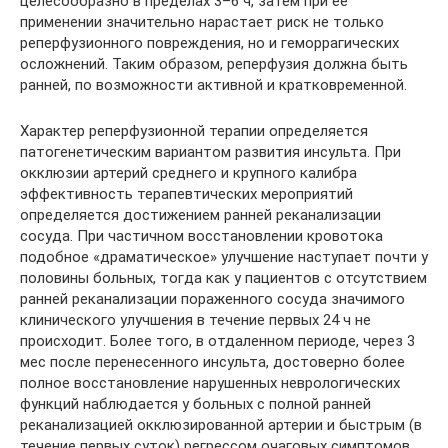
целесообразно в пределах 3–6 ч, затем при ее
применении значительно нарастает риск не только
реперфузионного повреждения, но и геморрагических
осложнений. Таким образом, реперфузия должна быть
ранней, по возможности активной и кратковременной.
Характер реперфузионной терапии определяется
патогенетическим вариантом развития инсульта. При
окклюзии артерий среднего и крупного калибра
эффективность терапевтических мероприятий
определяется достижением ранней реканализации
сосуда. При частичном восстановлении кровотока
подобное «драматическое» улучшение наступает почти у
половины больных, тогда как у пациентов с отсутствием
ранней реканализации пораженного сосуда значимого
клинического улучшения в течение первых 24 ч не
происходит. Более того, в отдаленном периоде, через 3
мес после перенесенного инсульта, достоверно более
полное восстановление нарушенных неврологических
функций наблюдается у больных с полной ранней
реканализацией окклюзированной артерии и быстрым (в
течение первых суток) регрессом очаговых симптомов.