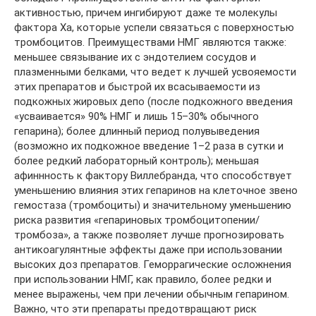
активностью, причем ингибируют даже те молекулы
фактора Xа, которые успели связаться с поверхностью
тромбоцитов. Преимуществами НМГ являются также:
меньшее связывание их с эндотелием сосудов и
плазменными белками, что ведет к лучшей усвояемости
этих препаратов и быстрой их всасываемости из
подкожных жировых депо (после подкожного введения
«усваивается» 90% НМГ и лишь 15–30% обычного
гепарина); более длинный период полувыведения
(возможно их подкожное введение 1–2 раза в сутки и
более редкий лабораторный контроль); меньшая
афиннность к фактору Виллебранда, что способствует
уменьшению влияния этих гепаринов на клеточное звено
гемостаза (тромбоциты) и значительному уменьшению
риска развития «гепариновых тромбоцитопении/
тромбоза», а также позволяет лучше прогнозировать
антикоагулянтные эффекты даже при использовании
высоких доз препаратов. Геморрагические осложнения
при использовании НМГ, как правило, более редки и
менее выражены, чем при лечении обычным гепарином.
Важно, что эти препараты предотвращают риск