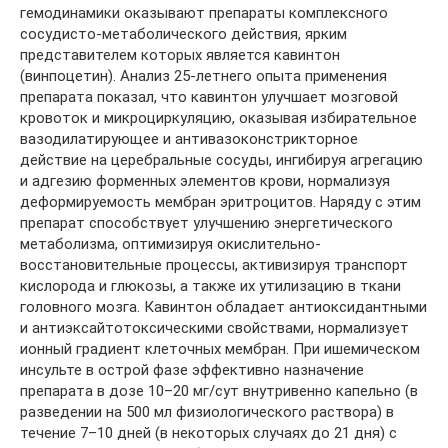
гемодинамики оказывают препараты комплексного
сосудисто-метаболического действия, ярким
представителем которых является кавинтон
(винпоцетин). Анализ 25-летнего опыта применения
препарата показал, что кавинтон улучшает мозговой
кровоток и микроциркуляцию, оказывая избирательное
вазодилатирующее и антивазоконстрикторное
действие на церебральные сосуды, ингибируя агрегацию
и адгезию форменных элементов крови, нормализуя
деформируемость мембран эритроцитов. Наряду с этим
препарат способствует улучшению энергетического
метаболизма, оптимизируя окислительно-
восстановительные процессы, активизируя транспорт
кислорода и глюкозы, а также их утилизацию в ткани
головного мозга. Кавинтон обладает антиоксидантными
и антиэксайтотоксическими свойствами, нормализует
ионный градиент клеточных мембран. При ишемическом
инсульте в острой фазе эффективно назначение
препарата в дозе 10–20 мг/сут внутривенно капельно (в
разведении на 500 мл физиологического раствора) в
течение 7–10 дней (в некоторых случаях до 21 дня) с