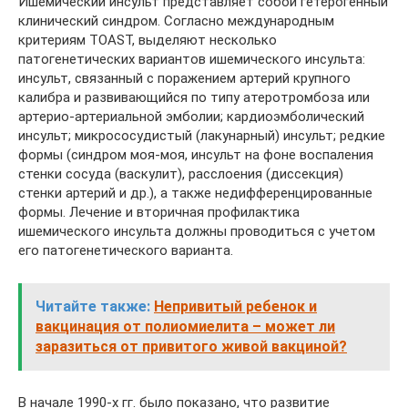
Ишемический инсульт представляет собой гетерогенный
клинический синдром. Согласно международным
критериям TOAST, выделяют несколько
патогенетических вариантов ишемического инсульта:
инсульт, связанный с поражением артерий крупного
калибра и развивающийся по типу атеротромбоза или
артерио-артериальной эмболии; кардиоэмболический
инсульт; микрососудистый (лакунарный) инсульт; редкие
формы (синдром моя-моя, инсульт на фоне воспаления
стенки сосуда (васкулит), расслоения (диссекция)
стенки артерий и др.), а также недифференцированные
формы. Лечение и вторичная профилактика
ишемического инсульта должны проводиться с учетом
его патогенетического варианта.
Читайте также:
Непривитый ребенок и
вакцинация от полиомиелита – может ли
заразиться от привитого живой вакциной?
В начале 1990-х гг. было показано, что развитие