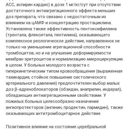
АСС, аспирин кардио) в дозе 1 мг/кг/сут при отсутствии
достаточного антиагрегационного эффекта меньших
доз препарата, что связано с недостаточным их
влиянием на цАМФ и концентрацию простациклина.
Установлена также эффективность пентоксифиллина
(трентала, флекситала, пентилина), оказывающего
комплексное реологическое действие, направленное не
только на уменьшение агрегационной способности
тромбоцитов, но и на улучшение деформируемости
мембран эритроцитов и нормализацию микроциркуляции
в целом. У больных молодого возраста с
гиперкинетическим типом кровообращения (выраженная
тахикардия, стойкое повышение систолического
артериального давления) предпочтителен выбор малых
доз β-адреноблокаторов (обзидан, анаприлин, индерал),
обладающих антиагрегационными свойствами. У
пожилых больных целесообразно назначение
ангиопротекторов (ангинин, продектин, пармидин), также
оказывающих антитромбоцитарное действие.
Позитивное влияние на состояние церебральной