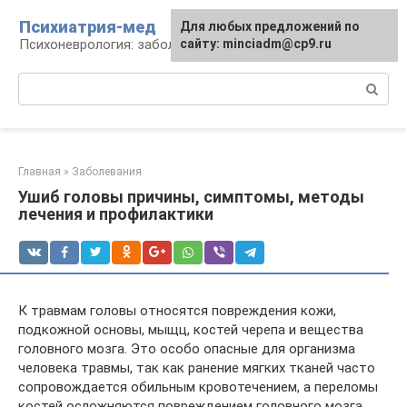
Перейти
Психиатрия-мед
Для любых предложений по
к
Психоневрология: заболевания и терапия
сайту: minciadm@cp9.ru
контенту
Поиск:
Главная
»
Заболевания
Ушиб головы причины, симптомы, методы
лечения и профилактики
К травмам головы относятся повреждения кожи,
подкожной основы, мыщц, костей черепа и вещества
головного мозга. Это особо опасные для организма
человека травмы, так как ранение мягких тканей часто
сопровождается обильным кровотечением, а переломы
костей осложняются повреждением головного мозга,