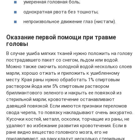
умеренная головная боль;
однократная рвота без тошноты;
непроизвольное движение глаз (нистагм).
Оказание первой помощи при травме
головы
В случае ушиба мягких тканей нужно положить на голову
пострадавшего пакет со снегом, льдом или водой.
Можно также смочить холодной водой несколько слоев
марли, хорошо отжать и приложить к ушибленному
месту. Края раны нужно обработать 1% спиртовым
раствором йода или 5% спиртовым раствором
бриллиантового зеленого и накрыть ее повязкой из
стерильной марли; кровотечение останавливают
давящей повязкой. Если имеются признаки переломов
свода черепа, то повязку накладывают очень аккуратно.
Кусочки костей, металл, осколки, торчащие из раны, не
удаляют во избежание развития кровотечения. Если в
ране видно вещество головного мозга, его не
придавливают, на рану кладут несколько стерильных