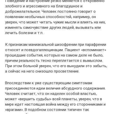
Поведение и настроение резко меняется с откровенно
злобного и агрессивного на благодушное и
доброжелательное. Человек постоянно говорит о
появлении необычных способностей, например, он
уверен, что может читать чужие мысли и влиять на них,
изменять самочувствие других людей, вызывать или
лечить болезни и т.п.
К признакам маниакальной шизофрении при парафрении
относят и псевдогаллюцинации. Пациент «вспоминает»
прошедшие события, которых на самом деле не было,
причем реальность тесно переплетается с вымыслом.
При этом больной уверен, что его вынудили это забыть,
а сейчас на него снизошло просветление.
Впоследствии к уже существующим симптомам
присоединяются идеи величия абсурдного содержания.
Человек считает, что он наделен особой властью,
может «вершить судьбы» всей планеты, уверен, что в
мире идет настоящая война между его сторонниками и
«врагами». В подобном состоянии типичен так