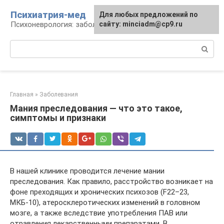
Перейти
Психиатрия-мед
Для любых предложений по
к
Психоневрология: заболевания и терапия
сайту: minciadm@cp9.ru
контенту
Поиск:
Главная
»
Заболевания
Мания преследования — что это такое,
симптомы и признаки
В нашей клинике проводится лечение мании
преследования. Как правило, расстройство возникает на
фоне преходящих и хронических психозов (F22–23,
МКБ-10), атеросклеротических изменений в головном
мозге, а также вследствие употребления ПАВ или
отравления лекарственными препаратами. В