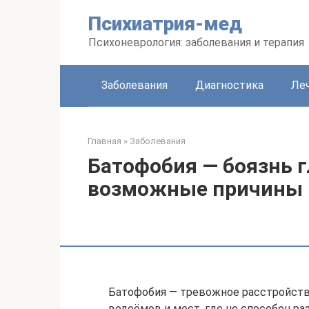
Перейти
Психиатрия-мед
к
контенту
Психоневрология: заболевания и терапия
Заболевания
Диагностика
Леч
Главная
»
Заболевания
Батофобия — боязнь г
возможные причины и
Батофобия — тревожное расстройство
водоёмов и мест, где не способен ра