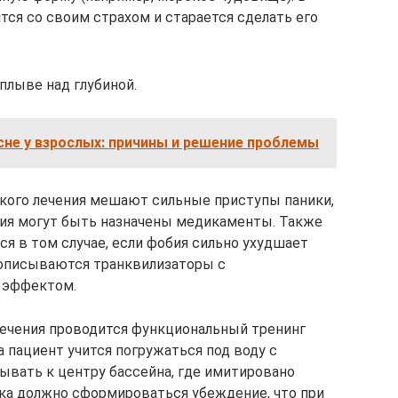
тся со своим страхом и старается сделать его
плыве над глубиной.
сне у взрослых: причины и решение проблемы
кого лечения мешают сильные приступы паники,
ния могут быть назначены медикаменты. Также
я в том случае, если фобия сильно ухудшает
рописываются транквилизаторы с
 эффектом.
лечения проводится функциональный тренинг
га пациент учится погружаться под воду с
ывать к центру бассейна, где имитировано
века должно сформироваться убеждение, что при