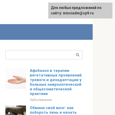
Для любых предложений по
сайту: minciadm@cp9.ru
Поиск:
Афобазол в терапии
вегетативных проявлений
тревоги и дезадаптации у
больных неврологической
и общесоматической
практики
Заболевания
Обмани свой мозг: как
побороть лень и начать