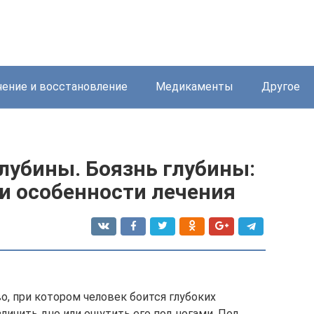
ение и восстановление
Медикаменты
Другое
лубины. Боязнь глубины:
 особенности лечения
, при котором человек боится глубоких
зличить дно или ощутить его под ногами. Под