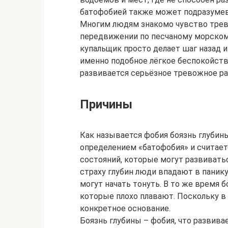
батофобией также может подразумев
Многим людям знакомо чувство трево
передвижении по песчаному морскому
купальщик просто делает шаг назад 
именно подобное лёгкое беспокойство
развивается серьёзное тревожное ра
Причины
Как называется фобия боязнь глубин
определением «батофобия» и считает
состояний, которые могут развивать
страху глубин люди впадают в паник
могут начать тонуть. В то же время 
которые плохо плавают. Поскольку в 
конкретное основание.
Боязнь глубины – фобия, что развив