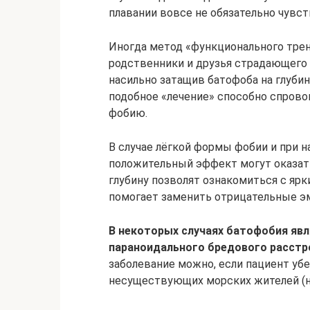
плавании вовсе не обязательно чувст
Иногда метод «функционального тре
родственники и друзья страдающего 
насильно затащив батофоба на глубину
подобное «лечение» способно спрово
фобию.
В случае лёгкой формы фобии и при 
положительный эффект могут оказат
глубину позволят ознакомиться с я
помогает заменить отрицательные э
В некоторых случаях батофобия яв
параноидального бредового расстр
заболевание можно, если пациент уб
несуществующих морских жителей (на