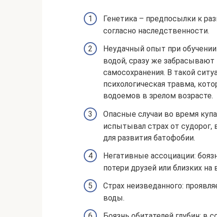
Генетика – предпосылки к ра
согласно наследственности.
Неудачный опыт при обучении 
водой, сразу же забрасывают 
самосохранения. В такой сит
психологическая травма, кото
водоемов в зрелом возрасте.
Опасные случаи во время купа
испытывал страх от судорог,
для развития батофобии.
Негативные ассоциации: бояз
потери друзей или близких на 
Страх неизведанного: проявл
воды.
Боязнь обитателей глубин: в