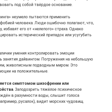
вовать под собой твёрдое основание.
нинга» неумело пытаются применить
фобией человека. Люди ошибочно полагают, что,
, избавят его от «нелепого» страха. Однако
цировать истерический припадок или усугубить
наличии умения контролировать эмоции
ь занятия дайвингом. Погружения на небольшую
рким, живописным подводным миром. Это
моции на положительные.
ляется симптомом шизофрении или
ойства
. Заподозрить тяжёлое психическое
еждён в разумности воды, слышит голоса
пример, русалок), видит морских чудовищ.