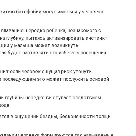
звитию батофобии могут иметься у человека
плаванию: нередко ребенка, незнакомого с
на глубину, пытаясь активизировать инстинкт
уации у малыша может возникнуть
рая будет заставлять его избегать посещения
ния: если человек ощущал риск утонуть,
 в последующем это может послужить основой
нь глубины нередко выступает следствием
воде.
яется в ощущении бездны, бесконечности толщи
 создании человека формируются так называемые