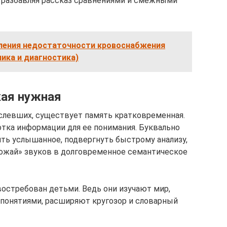
, разбавляя рассказ сравнениями и смежными
ления недостаточности кровоснабжения
ника и диагностика)
кая нужная
слевших, существует память кратковременная.
отка информации для ее понимания. Буквально
ять услышанное, подвергнуть быстрому анализу,
рожай» звуков в долговременное семантическое
востребован детьми. Ведь они изучают мир,
понятиями, расширяют кругозор и словарный