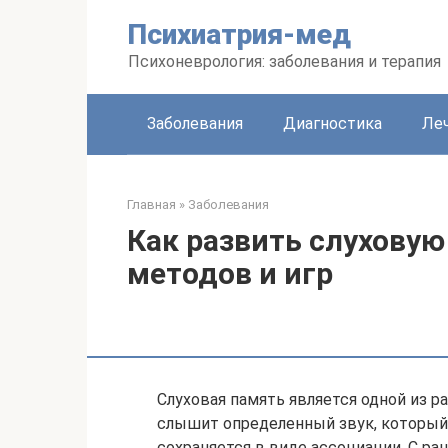
Перейти
Психиатрия-мед
к
контенту
Психоневрология: заболевания и терапия
Заболевания
Диагностика
Леч
Главная
»
Заболевания
Как развить слухову
методов и игр
Слуховая память является одной из р
слышит определенный звук, который
сохраняется в виде ассоциации. С ра