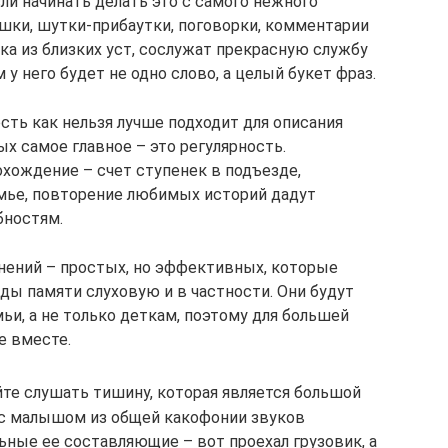
сли начинать делать это с самого нежного
ишки, шутки-прибаутки, поговорки, комментарии
ка из близких уст, сослужат прекрасную службу
у него будет не одно слово, а целый букет фраз.
сть как нельзя лучше подходит для описания
х самое главное – это регулярность.
хождение – счет ступенек в подъезде,
мье, повторение любимых историй дадут
бностям.
нений – простых, но эффективных, которые
ды памяти слуховую и в частности. Они будут
ьи, а не только деткам, поэтому для большей
е вместе.
йте слушать тишину, которая является большой
 с малышом из общей какофонии звуков
ные ее составляющие – вот проехал грузовик, а