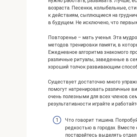
нужно работать, развивать. Лучше, е
возраста. Песенки, колыбельные, ст
к действиям, сыплющиеся на груднич
в будущем. Не исключено, что первым 
Повторенье – мать ученья. Эта мудро
методов тренировки памяти, в которы
Ежедневное алгоритма знакомого про
различные ритуалы, заведенные в се
хороший толчок развивающим спосо
Существует достаточно много упраж
помогут натренировать различные ви
очень полезными для всех членов сем
результативности играйте и работайт
Что говорит тишина. Попробу
редкостью в городах. Вместе
постарайтесь выделять отдель