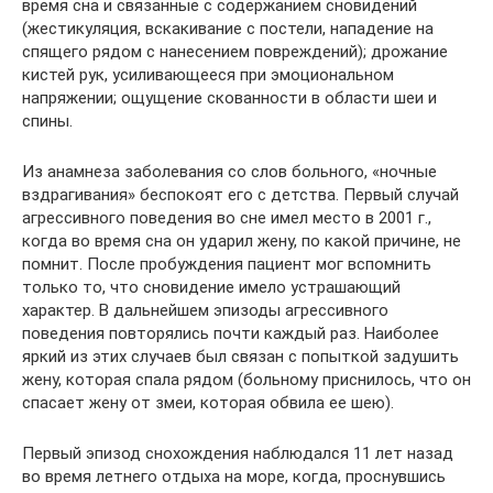
время сна и связанные с содержанием сновидений
(жестикуляция, вскакивание с постели, нападение на
спящего рядом с нанесением повреждений); дрожание
кистей рук, усиливающееся при эмоциональном
напряжении; ощущение скованности в области шеи и
спины.
Из анамнеза заболевания со слов больного, «ночные
вздрагивания» беспокоят его с детства. Первый случай
агрессивного поведения во сне имел место в 2001 г.,
когда во время сна он ударил жену, по какой причине, не
помнит. После пробуждения пациент мог вспомнить
только то, что сновидение имело устрашающий
характер. В дальнейшем эпизоды агрессивного
поведения повторялись почти каждый раз. Наиболее
яркий из этих случаев был связан с попыткой задушить
жену, которая спала рядом (больному приснилось, что он
спасает жену от змеи, которая обвила ее шею).
Первый эпизод снохождения наблюдался 11 лет назад
во время летнего отдыха на море, когда, проснувшись