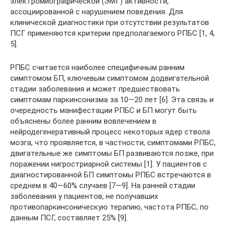
электромиографической (ЭМГ) активности,
ассоциированной с нарушением поведения. Для
клинической диагностики при отсутствии результатов
ПСГ применяются критерии предполагаемого РПБС [1, 4,
5].
РПБС считается наиболее специфичным ранним
симптомом БП, ключевым симптомом додвигательной
стадии заболевания и может предшествовать
симптомам паркинсонизма за 10—20 лет [6]. Эта связь и
очередность манифестации РПБС и БП могут быть
объяснены более ранним вовлечением в
нейродегенеративный процесс некоторых ядер ствола
мозга, что проявляется, в частности, симптомами РПБС,
двигательные же симптомы БП развиваются позже, при
поражении нигростриарной системы [1]. У пациентов с
диагностированной БП симптомы РПБС встречаются в
среднем в 40—60% случаев [7—9]. На ранней стадии
заболевания у пациентов, не получавших
противопаркинсоническую терапию, частота РПБС, по
данным ПСГ, составляет 25% [9].