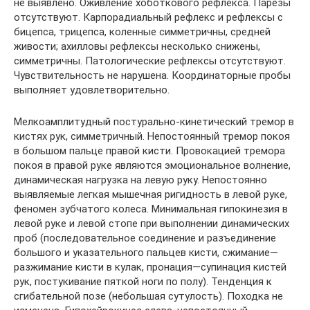
не выявлено. Оживление хоботкового рефлекса. Парезы
отсутствуют. Карпорадиальный рефлекс и рефлексы с
бицепса, трицепса, коленные симметричны, средней
живости; ахилловы рефлексы несколько снижены,
симметричны. Патологические рефлексы отсутствуют.
Чувствительность не нарушена. Координаторные пробы
выполняет удовлетворительно.
Мелкоамплитудный постурально-кинетический тремор в
кистях рук, симметричный. Непостоянный тремор покоя
в большом пальце правой кисти. Провокацией тремора
покоя в правой руке являются эмоциональное волнение,
динамическая нагрузка на левую руку. Непостоянно
выявляемые легкая мышечная ригидность в левой руке,
феномен зубчатого колеса. Минимальная гипокинезия в
левой руке и левой стопе при выполнении динамических
проб (последовательное соединение и разъединение
большого и указательного пальцев кисти, сжимание—
разжимание кисти в кулак, пронация—супинация кистей
рук, постукивание пяткой ноги по полу). Тенденция к
сгибательной позе (небольшая сутулость). Походка не