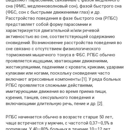
Выделяют парасомнии, связанные с фазой медленного
сна (ФМС, медленноволновый сон), фазой быстрого сна
(ФБС, сон с быстрыми движениями глаз) и др.
Расстройство поведения в фазе быстрого сна (РПБС)
представляет собой форму парасомнии и
характеризуется двигательной и/или речевой
активностью во сне, соответствующей содержанию
сновидений. Возникновение расстройства поведения во
сне связано с отсутствием физиологического
торможения мышечного тонуса в ФБС. РПБС обычно
проявляется ищущими, хватающими движениями,
жестикуляциями, падениями с кровати, криками, ударами
кулаками или ногами, поскольку сновидения часто
включают агрессивные компоненты [1]. У ряда больных
РПБС проявляется сложными действиями,
имитирующими движения во время приема пищи,
курения, танцев, сексуального поведения и
включающими длительную речь, пение и др. [2].
РПБС начинается обычно в возрасте старше 50 лет,
чаще встречается у мужчин, с частотой 0,37—0,5% в
популяции. У 40—80% больных в течение 10—12 лет