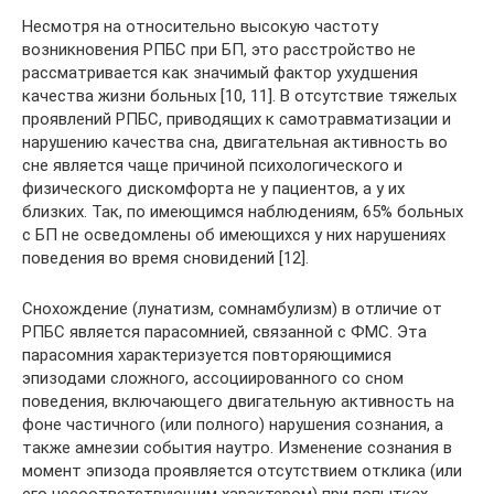
Несмотря на относительно высокую частоту
возникновения РПБС при БП, это расстройство не
рассматривается как значимый фактор ухудшения
качества жизни больных [10, 11]. В отсутствие тяжелых
проявлений РПБС, приводящих к самотравматизации и
нарушению качества сна, двигательная активность во
сне является чаще причиной психологического и
физического дискомфорта не у пациентов, а у их
близких. Так, по имеющимся наблюдениям, 65% больных
с БП не осведомлены об имеющихся у них нарушениях
поведения во время сновидений [12].
Снохождение (лунатизм, сомнамбулизм) в отличие от
РПБС является парасомнией, связанной с ФМС. Эта
парасомния характеризуется повторяющимися
эпизодами сложного, ассоциированного со сном
поведения, включающего двигательную активность на
фоне частичного (или полного) нарушения сознания, а
также амнезии события наутро. Изменение сознания в
момент эпизода проявляется отсутствием отклика (или