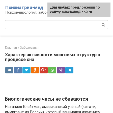
Перейти
Психиатрия-мед
Для любых предложений по
к
Психоневрология: заболевания и терапия
сайту: minciadm@cp9.ru
контенту
Поиск:
Главная
»
Заболевания
Характер активности мозговых структур в
процессе сна
Биологические часы не сбиваются
Натаниэл Клейтман, американский учёный (кстати,
иммигрант из России), который занимался изучением