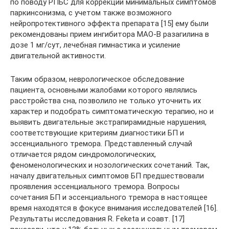
по поводу РПБС для коррекции минимальных симптомов
паркинсонизма, с учетом также возможного
нейропротективного эффекта препарата [15] ему были
рекомендованы прием ингибитора МАО-B разагилина в
дозе 1 мг/сут, лечебная гимнастика и усиление
двигательной активности.
Таким образом, неврологическое обследование
пациента, основными жалобами которого являлись
расстройства сна, позволило не только уточнить их
характер и подобрать симптоматическую терапию, но и
выявить двигательные экстрапирамидные нарушения,
соответствующие критериям диагностики БП и
эссенциального тремора. Представленный случай
отличается рядом синдромологических,
феноменологических и нозологических сочетаний. Так,
началу двигательных симптомов БП предшествовали
проявления эссенциального тремора. Вопросы
сочетания БП и эссенциального тремора в настоящее
время находятся в фокусе внимания исследователей [16].
Результаты исследования R. Feketa и соавт. [17]