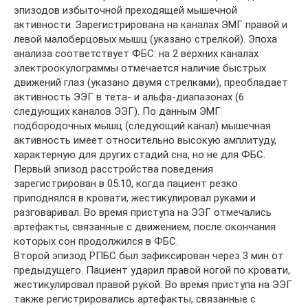
эпизодов избыточной преходящей мышечной
активности. Зарегистрирована на каналах ЭМГ правой и
левой малоберцовых мышц (указано стрелкой). Эпоха
анализа соответствует ФБС: на 2 верхних каналах
электроокулограммы отмечается наличие быстрых
движений глаз (указано двумя стрелками), преобладает
активность ЭЭГ в тета- и альфа-диапазонах (6
следующих каналов ЭЭГ). По данным ЭМГ
подбородочных мышц (следующий канал) мышечная
активность имеет относительно высокую амплитуду,
характерную для других стадий сна, но не для ФБС.
Первый эпизод расстройства поведения
зарегистрирован в 05:10, когда пациент резко
приподнялся в кровати, жестикулировал руками и
разговаривал. Во время приступа на ЭЭГ отмечались
артефакты, связанные с движением, после окончания
которых сон продолжился в ФБС.
Второй эпизод РПБС был зафиксирован через 3 мин от
предыдущего. Пациент ударил правой ногой по кровати,
жестикулировал правой рукой. Во время приступа на ЭЭГ
также регистрировались артефакты, связанные с