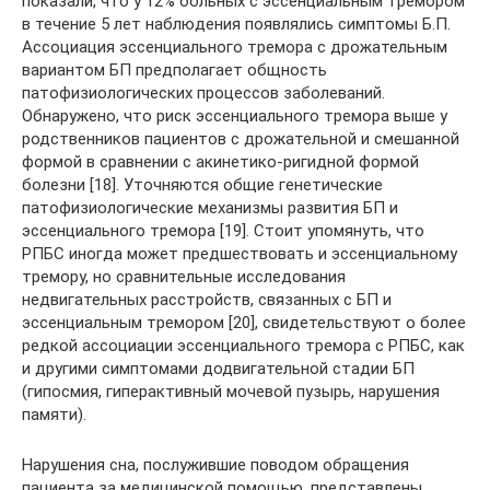
показали, что у 12% больных с эссенциальным тремором
в течение 5 лет наблюдения появлялись симптомы Б.П.
Ассоциация эссенциального тремора с дрожательным
вариантом БП предполагает общность
патофизиологических процессов заболеваний.
Обнаружено, что риск эссенциального тремора выше у
родственников пациентов с дрожательной и смешанной
формой в сравнении с акинетико-ригидной формой
болезни [18]. Уточняются общие генетические
патофизиологические механизмы развития БП и
эссенциального тремора [19]. Стоит упомянуть, что
РПБС иногда может предшествовать и эссенциальному
тремору, но сравнительные исследования
недвигательных расстройств, связанных с БП и
эссенциальным тремором [20], свидетельствуют о более
редкой ассоциации эссенциального тремора с РПБС, как
и другими симптомами додвигательной стадии БП
(гипосмия, гиперактивный мочевой пузырь, нарушения
памяти).
Нарушения сна, послужившие поводом обращения
пациента за медицинской помощью, представлены