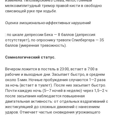
изменена. Гипохейрокинез слева, непостоянный
мелкоамплитудный тремор правой кисти в свободно
свисающей руке при ходьбе.
Оценка эмоционально-аффективных нарушений
: по шкале депрессии Бека — 8 баллов (депрессия
отсутствует), по опроснику тревоги Спилбергера — 35
баллов (умеренная тревожность).
Сомнологический статус.
Вечером ложится в постель в 23:00, встает в 7:00 в
рабочие и выходные дни. Засыпает быстро, в среднем
около 5 мин. Ночные пробуждения случаются 1—2 раза
за ночь (встает в туалет). После них засыпает быстро.
Почти каждую ночь (5—7 ночей в неделю) через 1,5—2 ч
после засыпания наблюдается повышенная
двигательная активность: от отдельных вздрагиваний с
жестикуляцией до сложных движений с нанесением
ударов. Отмечает частые сновидения угрожающего