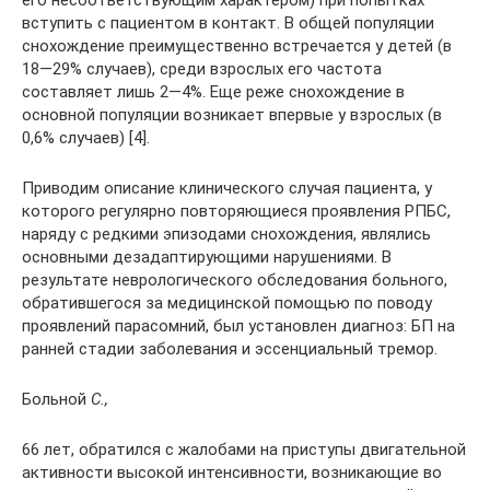
его несоответствующим характером) при попытках
вступить с пациентом в контакт. В общей популяции
снохождение преимущественно встречается у детей (в
18—29% случаев), среди взрослых его частота
составляет лишь 2—4%. Еще реже снохождение в
основной популяции возникает впервые у взрослых (в
0,6% случаев) [4].
Приводим описание клинического случая пациента, у
которого регулярно повторяющиеся проявления РПБС,
наряду с редкими эпизодами снохождения, являлись
основными дезадаптирующими нарушениями. В
результате неврологического обследования больного,
обратившегося за медицинской помощью по поводу
проявлений парасомний, был установлен диагноз: БП на
ранней стадии заболевания и эссенциальный тремор.
Больной
С.,
66 лет, обратился с жалобами на приступы двигательной
активности высокой интенсивности, возникающие во