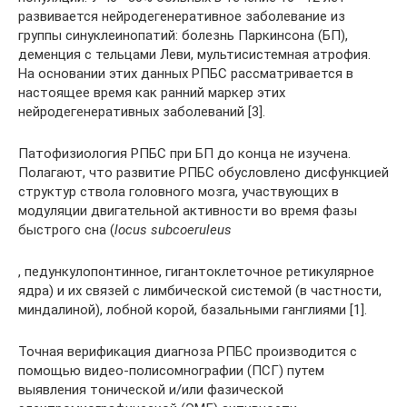
развивается нейродегенеративное заболевание из
группы синуклеинопатий: болезнь Паркинсона (БП),
деменция с тельцами Леви, мультисистемная атрофия.
На основании этих данных РПБС рассматривается в
настоящее время как ранний маркер этих
нейродегенеративных заболеваний [3].
Патофизиология РПБС при БП до конца не изучена.
Полагают, что развитие РПБС обусловлено дисфункцией
структур ствола головного мозга, участвующих в
модуляции двигательной активности во время фазы
быстрого сна (
locus subcoeruleus
, педункулопонтинное, гигантоклеточное ретикулярное
ядра) и их связей с лимбической системой (в частности,
миндалиной), лобной корой, базальными ганглиями [1].
Точная верификация диагноза РПБС производится с
помощью видео-полисомнографии (ПСГ) путем
выявления тонической и/или фазической