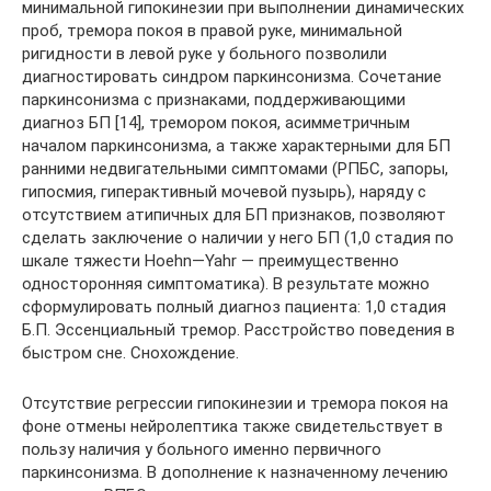
минимальной гипокинезии при выполнении динамических
проб, тремора покоя в правой руке, минимальной
ригидности в левой руке у больного позволили
диагностировать синдром паркинсонизма. Сочетание
паркинсонизма с признаками, поддерживающими
диагноз БП [14], тремором покоя, асимметричным
началом паркинсонизма, а также характерными для БП
ранними недвигательными симптомами (РПБС, запоры,
гипосмия, гиперактивный мочевой пузырь), наряду с
отсутствием атипичных для БП признаков, позволяют
сделать заключение о наличии у него БП (1,0 стадия по
шкале тяжести Hoehn—Yahr — преимущественно
односторонняя симптоматика). В результате можно
сформулировать полный диагноз пациента: 1,0 стадия
Б.П. Эссенциальный тремор. Расстройство поведения в
быстром сне. Снохождение.
Отсутствие регрессии гипокинезии и тремора покоя на
фоне отмены нейролептика также свидетельствует в
пользу наличия у больного именно первичного
паркинсонизма. В дополнение к назначенному лечению