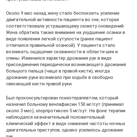
Около 9 мес назад жену стало беспокоить усиление
двигательной активности пациента во сне, которая
соответствовала устрашающему сюжету сновидений.
Жена обратила также внимание на ухудшение осанки в
виде появления легкой сутулости (ранее пациент
отличался правильной осанкой). У пациента стало
возникать ощущение скованности в области шеи и
спины. Изменился характер дрожания рук в виде
присоединения периодически возникающего дрожания
большого пальца (чаще в правой кисти), иногда
дрожание руки возникало при ходьбе в свободно
свисающей кисти правой руки.
Был проконсультирован психотерапевтом, который
назначил больному венлафаксин 150 мг/сут (принимал
около 3 мес), хлорпротиксен 5 мг/сут. На фоне терапии
наблюдался незначительный положительный
клинический эффект в виде снижения частоты ночных
двигательных приступов, однако усилилось дрожание
рук.