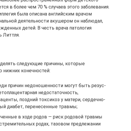
тся в более чем 70 % случаев этого заболевания.
плегия была описана английским врачом
нальной деятельности акушером он наблюдал,
ожденных детей. В честь врача патология
ь Литтля.
делять следующие причины, которые
 нижних конечностей:
ди причин недоношенности могут быть резус-
етоплацентарная недостаточность,
центы, поздний токсикоз у матери, сердечно-
ный диабет, перенесенные травмы;
ченные в ходе родов — риск родовой травмы
 стремительных родах, тазовом предлежании