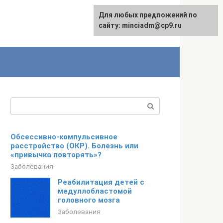
Для любых предложений по
сайту: minciadm@cp9.ru
Поиск:
Обсессивно-компульсивное
расстройство (ОКР). Болезнь или
«привычка повторять»?
Заболевания
Реабилитация детей с
медуллобластомой
головного мозга
Заболевания