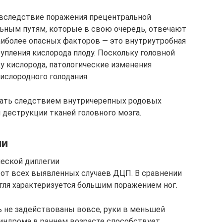
 вследствие поражения прецентральной
льным путям, которые в свою очередь, отвечают
аиболее опасных факторов — это внутриутробная
упления кислорода плоду. Поскольку головной
у кислорода, патологические изменения
ислородного голодания.
тать следствием внутричерепных родовых
деструкции тканей головного мозга.
ни
ческой диплегии
 от всех выявленных случаев ДЦП. В сравнении
ля характеризуется большим поражением ног.
ть не задействованы вовсе, руки в меньшей
индрома в раннем возрасте способствует