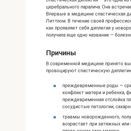
церебрального паралича. Она встречае
Впервые в медицине спастическая ди
Литтлом. В течение своей профессио
как проявляет себя диплегия у новор
получила еще одно название — болезн
Причины
В современной медицине принято вы
провоцируют спастическую диплегию
преждевременные роды — сре
конфликт матери и ребенка, ф
преждевременная отслойка пла
сосудистые патологии, сахар
травмы новорожденного, полу
возрастает при затяжных или
плода, узком тазе матери;