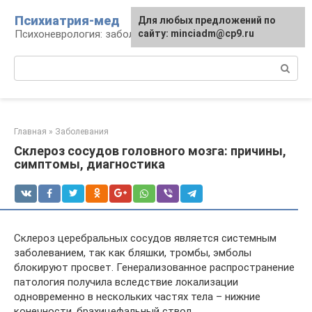
Перейти
Психиатрия-мед
Для любых предложений по
к
Психоневрология: заболевания и терапия
сайту: minciadm@cp9.ru
контенту
Поиск:
Главная
»
Заболевания
Склероз сосудов головного мозга: причины,
симптомы, диагностика
Склероз церебральных сосудов является системным
заболеванием, так как бляшки, тромбы, эмболы
блокируют просвет. Генерализованное распространение
патология получила вследствие локализации
одновременно в нескольких частях тела – нижние
конечности, брахицефальный ствол,