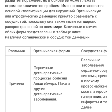
развития поражения, но в основе ее может лежать
огромное количество проблем. Именно они становятся
основой классификации для нарушений. Органическую
или атрофическую деменцию принято сравнивать с
сосудистой, поскольку она также является широко
распространенной во всем мире. Ключевые отличия
обеих форм представлены в таблице ниже.
Различия органической и сосудистой деменции
Различия
Органическая форма
Сосудистая фор
Различные
заболевания
Первичные
сердечно-сосуд
дегенеративные
системы, привод
процессы: болезни
к плохому
Причины
Альцгеймера, Пика и
кровоснабжению
другие
мозга: атероскле
дегенеративные
гипертония, инсу
заболевания.
инфаркты и так
далее.