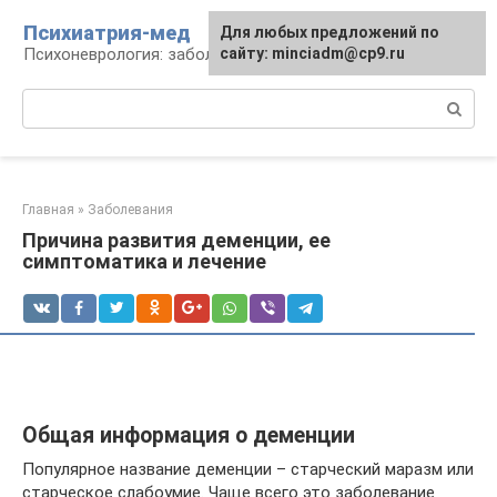
Перейти
Психиатрия-мед
Для любых предложений по
к
Психоневрология: заболевания и терапия
сайту: minciadm@cp9.ru
контенту
Поиск:
Главная
»
Заболевания
Причина развития деменции, ее
симптоматика и лечение
Общая информация о деменции
Популярное название деменции – старческий маразм или
старческое слабоумие. Чаще всего это заболевание