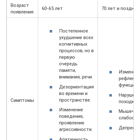
Возраст
60-65 лет
70 лет и позднее
появления
Постепенное
ухудшение всех
когнитивных
процессов, но в
первую
очередь
памяти,
Изменен
внимания, речи.
рефлект
функций.
Дезориентация
во времени и
Нарушени
пространстве.
Симптомы
походки.
Изменение
Мышечна
поведения,
слабость
проявление
Депресси
агрессивности.
Апатичность.