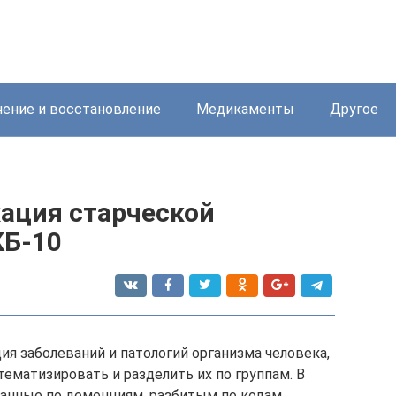
ение и восстановление
Медикаменты
Другое
ация старческой
КБ-10
я заболеваний и патологий организма человека,
тематизировать и разделить их по группам. В
данные по деменциям, разбитым по кодам