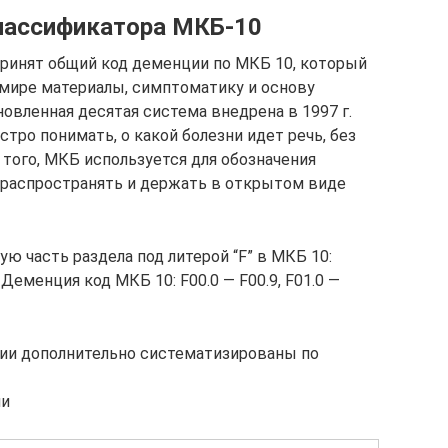
лассификатора МКБ-10
инят общий код деменции по МКБ 10, который
мире материалы, симптоматику и основу
овленная десятая система внедрена в 1997 г.
ро понимать, о какой болезни идет речь, без
 того, МКБ используется для обозначения
 распространять и держать в открытом виде
ю часть раздела под литерой “F” в МКБ 10:
Деменция код МКБ 10: F00.0 ― F00.9, F01.0 ―
ии дополнительно систематизированы по
ии