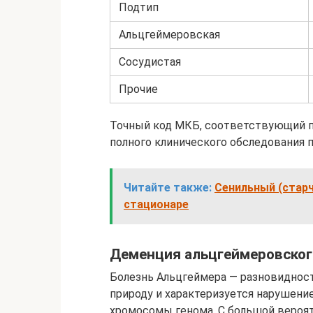
Подтип
Альцгеймеровская
Сосудистая
Прочие
Точный код МКБ, соответствующий п
полного клинического обследования п
Читайте также:
Сенильный (старч
стационаре
Деменция альцгеймеровског
Болезнь Альцгеймера ― разновиднос
природу и характеризуется нарушение
хромосомы генома. С большой вероят