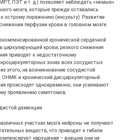
МРТ, ПЭТ и т. д.) позволяет наблюдать «немые»
вного мозга, которые прежде оставались
к острому поражению (инсульту). Развитие
снижении перфузии крови в головном мозге.
декомпенсированной хронической сердечной
а циркулирующей крови, резкого снижения
ения приводят к недостаточному
кроциркуляторных зонах всех сосудистых
 из этого, на возникновение сосудистой
: ОНМК и хронический дисциркуляторный
ения происходят одновременно, они усиливают
ному проявлению симптомов.
дистой деменции.
различных участках мозга нейроны не получают
тательных веществ, что приводит к гибели
компенсирует нарушения – внешне они не