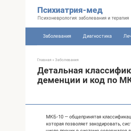
Перейти
Психиатрия-мед
к
контенту
Психоневрология: заболевания и терапия
Заболевания
Диагностика
Леч
Главная
»
Заболевания
Детальная классифик
деменции и код по М
МКБ-10 ― общепринятая классификаци
которая позволяет закодировать, сис
числе прочих в системе содержатся 