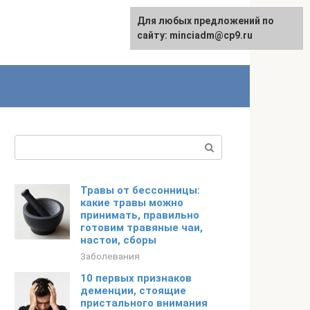
Для любых предложений по
сайту: minciadm@cp9.ru
Поиск:
Травы от бессонницы:
какие травы можно
принимать, правильно
готовим травяные чаи,
настои, сборы
Заболевания
10 первых признаков
деменции, стоящие
пристального внимания