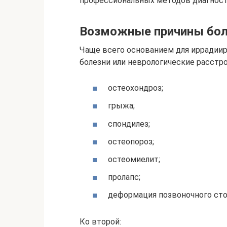
профессиональных методов диагност
Возможные причины бол
Чаще всего основанием для иррадии
болезни или неврологические расстро
остеохондроз;
грыжа;
спондилез;
остеопороз;
остеомиелит;
пролапс;
деформация позвоночного стол
Ко второй: