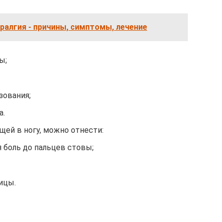
алгия - причины, симптомы, лечение
ы;
зования;
а.
щей в ногу, можно отнести:
 боль до пальцев стовы;
ицы.