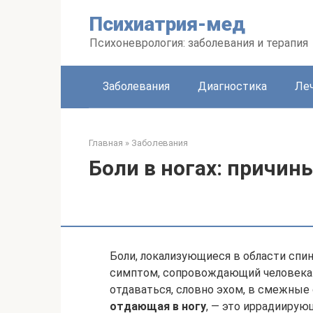
Перейти
Психиатрия-мед
к
контенту
Психоневрология: заболевания и терапия
Заболевания
Диагностика
Леч
Главная
»
Заболевания
Боли в ногах: причин
Боли, локализующиеся в области спи
симптом, сопровождающий человека.
отдаваться, словно эхом, в смежные 
отдающая в ногу
, — это иррадиирующ