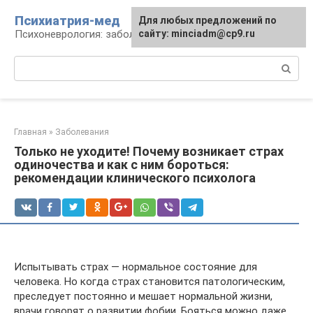
Перейти
Психиатрия-мед
Для любых предложений по
к
Психоневрология: заболевания и терапия
сайту: minciadm@cp9.ru
контенту
Поиск:
Главная
»
Заболевания
Только не уходите! Почему возникает страх
одиночества и как с ним бороться:
рекомендации клинического психолога
Испытывать страх — нормальное состояние для
человека. Но когда страх становится патологическим,
преследует постоянно и мешает нормальной жизни,
врачи говорят о развитии фобии. Бояться можно даже