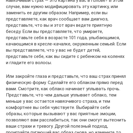
навязчивый страх — это картина у вас в голове? В этом
случае, вам нужно модифицировать эту картинку, или
заменить ее другим образом. Например, если вы
представляете, как врач сообщает вам диагноз,
представьте, что вы и этот врач ведете приятную
беседу. Если вы представляете, что умираете,
представьте себя в возрасте 101 года, улыбающимся,
качающимся в кресле-качалке, окруженным семьей. Если
вы представляете, что у вас не будет детей,
представьте себе, как вы сидите с ребенком на коленях
и гладите его волосы.
Или закройте глаза и представьте, что ваш страх принял
физическую форму. Сделайте его облаком прямо перед
вами. Смотрите, как облако начинает уплывать прочь.
Представьте, что чем дальше уплывает облако, тем
меньше у вас остается навязчивого страха, и тем
комфортнее вы себя чувствуете. Выбирайте себе
образы, которые вызывают у вас приятные эмоции,
позволяют вам расслабиться, так они смогут вытеснить
ваши страхи и тревогу. Другой полезный подход,
проиграйте пугающий вас образ снова, но измените то,