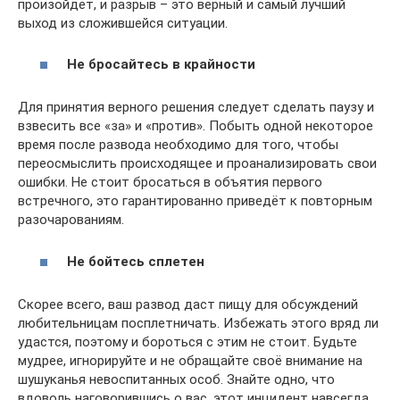
произойдёт, и разрыв – это верный и самый лучший
выход из сложившейся ситуации.
Не бросайтесь в крайности
Для принятия верного решения следует сделать паузу и
взвесить все «за» и «против». Побыть одной некоторое
время после развода необходимо для того, чтобы
переосмыслить происходящее и проанализировать свои
ошибки. Не стоит бросаться в объятия первого
встречного, это гарантированно приведёт к повторным
разочарованиям.
Не бойтесь сплетен
Скорее всего, ваш развод даст пищу для обсуждений
любительницам посплетничать. Избежать этого вряд ли
удастся, поэтому и бороться с этим не стоит. Будьте
мудрее, игнорируйте и не обращайте своё внимание на
шушуканья невоспитанных особ. Знайте одно, что
вдоволь наговорившись о вас, этот инцидент навсегда