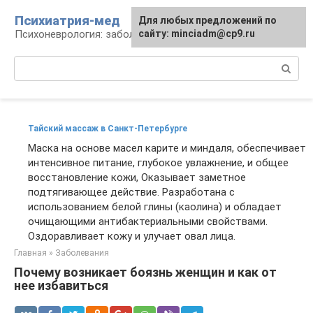
Перейти
Психиатрия-мед
Для любых предложений по
к
Психоневрология: заболевания и терапия
сайту: minciadm@cp9.ru
контенту
Поиск:
Тайский массаж в Санкт-Петербурге
Маска на основе масел карите и миндаля, обеспечивает
интенсивное питание, глубокое увлажнение, и общее
восстановление кожи, Оказывает заметное
подтягивающее действие. Разработана с
использованием белой глины (каолина) и обладает
очищающими антибактериальными свойствами.
Оздоравливает кожу и улучает овал лица.
Главная
»
Заболевания
Почему возникает боязнь женщин и как от
нее избавиться