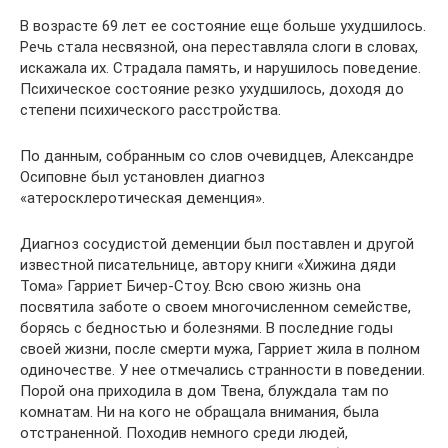
В возрасте 69 лет ее состояние еще больше ухудшилось.
Речь стала несвязной, она переставляла слоги в словах,
искажала их. Страдала память, и нарушилось поведение.
Психическое состояние резко ухудшилось, доходя до
степени психического расстройства.
По данным, собранным со слов очевидцев, Александре
Осиповне был установлен диагноз
«атеросклеротическая деменция».
Диагноз сосудистой деменции был поставлен и другой
известной писательнице, автору книги «Хижина дяди
Тома» Гарриет Бичер-Стоу. Всю свою жизнь она
посвятила заботе о своем многочисленном семействе,
борясь с бедностью и болезнями. В последние годы
своей жизни, после смерти мужа, Гарриет жила в полном
одиночестве. У нее отмечались странности в поведении.
Порой она приходила в дом Твена, блуждала там по
комнатам. Ни на кого не обращала внимания, была
отстраненной. Походив немного среди людей,