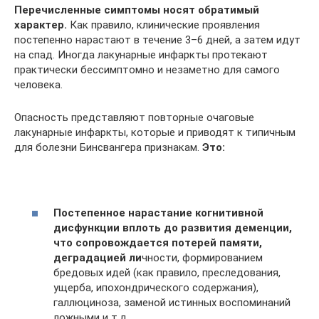
Перечисленные симптомы носят обратимый
характер.
Как правило, клинические проявления
постепенно нарастают в течение 3–6 дней, а затем идут
на спад. Иногда лакунарные инфаркты протекают
практически бессимптомно и незаметно для самого
человека.
Опасность представляют повторные очаговые
лакунарные инфаркты, которые и приводят к типичным
для болезни Бинсвангера признакам.
Это:
Постепенное нарастание когнитивной
дисфункции вплоть до развития деменции,
что сопровождается потерей памяти,
деградацией ли
чности, формированием
бредовых идей (как правило, преследования,
ущерба, ипохондрического содержания),
галлюциноза, заменой истинных воспоминаний
ложными и т.д.