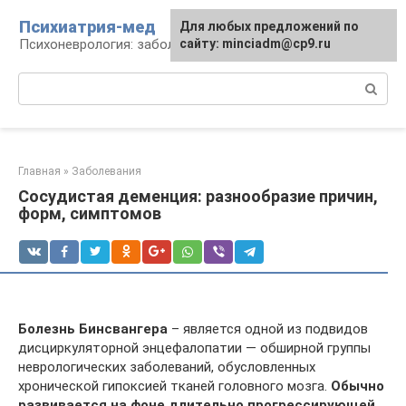
Перейти
Психиатрия-мед
Для любых предложений по
к
Психоневрология: заболевания и терапия
сайту: minciadm@cp9.ru
контенту
Поиск:
Главная
»
Заболевания
Сосудистая деменция: разнообразие причин,
форм, симптомов
Болезнь Бинсвангера
– является одной из подвидов
дисциркуляторной энцефалопатии — обширной группы
неврологических заболеваний, обусловленных
хронической гипоксией тканей головного мозга.
Обычно
развивается на фоне длительно прогрессирующей