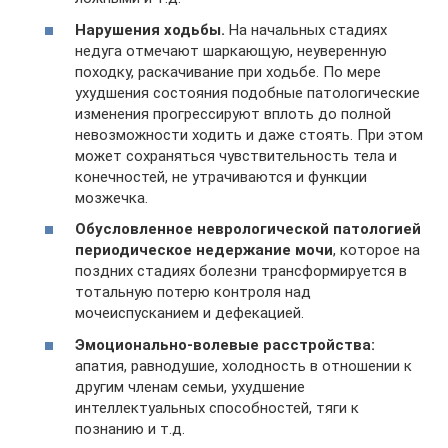
Нарушения ходьбы.
На начальных стадиях
недуга отмечают шаркающую, неуверенную
походку, раскачивание при ходьбе. По мере
ухудшения состояния подобные патологические
изменения прогрессируют вплоть до полной
невозможности ходить и даже стоять. При этом
может сохраняться чувствительность тела и
конечностей, не утрачиваются и функции
мозжечка.
Обусловленное неврологической патологией
периодическое недержание мочи
, которое на
поздних стадиях болезни трансформируется в
тотальную потерю контроля над
мочеиспусканием и дефекацией.
Эмоционально-волевые расстройства:
апатия, равнодушие, холодность в отношении к
другим членам семьи, ухудшение
интеллектуальных способностей, тяги к
познанию и т.д.