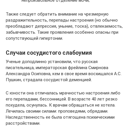
непроизвольное отделение мочи;
Также следует обратить внимание на чрезмерную
раздражительность, перепады настроения (но обычно
преобладают депрессия, уныние, тоска), отвлекаемость,
забывчивость. Такие проявления особенно опасны при
сопутствующей гипертонии.
Случаи сосудистого слабоумия
Ученые доподлинно установили, что русская
писательница, императорская фрейлина Смирнова
Александра Осиповна, кем в свое время восхищался А.С.
Пушкин, страдала сосудистой деменцией.
С юности она отличалась мрачностью настроения либо
его перепадами, бессонницей. В возрасте 40 лет резко
похудела, осунулась. К врачам обращаться не хотела.
Лечилась своими силами: проповедями, обрядами.
Наследственность ее была отягощена психическими
расстройствами.