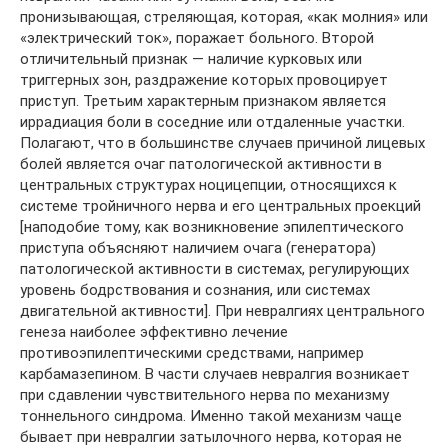
пронизывающая, стреляющая, которая, «как молния» или
«электрический ток», поражает больного. Второй
отличительный признак — наличие курковых или
триггерных зон, раздражение которых провоцирует
приступ. Третьим характерным признаком является
иррадиация боли в соседние или отдаленные участки.
Полагают, что в большинстве случаев причиной лицевых
болей является очаг патологической активности в
центральных структурах ноцицепции, относящихся к
системе тройничного нерва и его центральных проекций
[наподобие тому, как возникновение эпилептического
приступа объясняют наличием очага (генератора)
патологической активности в системах, регулирующих
уровень бодрствования и сознания, или системах
двигательной активности]. При невралгиях центрального
генеза наиболее эффективно лечение
противоэпилептическими средствами, например
карбамазепином. В части случаев невралгия возникает
при сдавлении чувствительного нерва по механизму
тоннельного синдрома. Именно такой механизм чаще
бывает при невралгии затылочного нерва, которая не