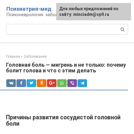
Перейти
Психиатрия-мед
Для любых предложений по
к
Психоневрология: заболевания и терапия
сайту: minciadm@cp9.ru
контенту
Поиск:
Главная
»
Заболевания
Головная боль — мигрень и не только: почему
болит голова и что с этим делать
Причины развития сосудистой головной
боли