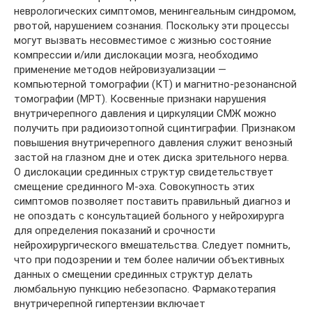
неврологических симптомов, менингеальным синдромом,
рвотой, нарушением сознания. Поскольку эти процессы
могут вызвать несовместимое с жизнью состояние
компрессии и/или дислокации мозга, необходимо
применение методов нейровизуализации —
компьютерной томографии (КТ) и магнитно-резонансной
томографии (МРТ). Косвенные признаки нарушения
внутричерепного давления и циркуляции СМЖ можно
получить при радиоизотопной сцинтиграфии. Признаком
повышения внутричерепного давления служит венозный
застой на глазном дне и отек диска зрительного нерва.
О дислокации срединных структур свидетельствует
смещение срединного М-эха. Совокупность этих
симптомов позволяет поставить правильный диагноз и
не опоздать с консультацией больного у нейрохирурга
для определения показаний и срочности
нейрохирургического вмешательства. Следует помнить,
что при подозрении и тем более наличии объективных
данных о смещении срединных структур делать
люмбальную пункцию небезопасно. Фармакотерапия
внутричерепной гипертензии включает