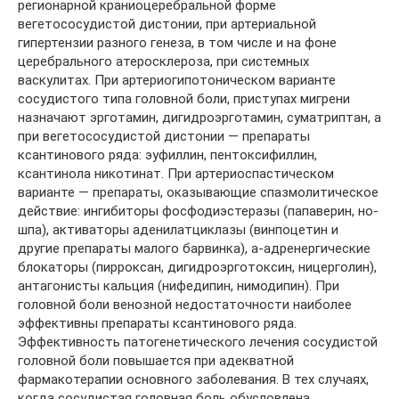
регионарной краниоцеребральной форме
вегетососудистой дистонии, при артериальной
гипертензии разного генеза, в том числе и на фоне
церебрального атеросклероза, при системных
васкулитах. При артериогипотоническом варианте
сосудистого типа головной боли, приступах мигрени
назначают эрготамин, дигидроэрготамин, суматриптан, а
при вегетососудистой дистонии — препараты
ксантинового ряда: эуфиллин, пентоксифиллин,
ксантинола никотинат. При артериоспастическом
варианте — препараты, оказывающие спазмолитическое
действие: ингибиторы фосфодиэстеразы (папаверин, но-
шпа), активаторы аденилатциклазы (винпоцетин и
другие препараты малого барвинка), a-адренергические
блокаторы (пирроксан, дигидроэрготоксин, ницерголин),
антагонисты кальция (нифедипин, нимодипин). При
головной боли венозной недостаточности наиболее
эффективны препараты ксантинового ряда.
Эффективность патогенетического лечения сосудистой
головной боли повышается при адекватной
фармакотерапии основного заболевания. В тех случаях,
когда сосудистая головная боль обусловлена