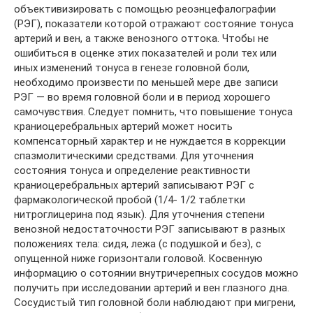
объективизировать с помощью реоэнцефалографии
(РЭГ), показатели которой отражают состояние тонуса
артерий и вен, а также венозного оттока. Чтобы не
ошибиться в оценке этих показателей и роли тех или
иных изменений тонуса в генезе головной боли,
необходимо произвести по меньшей мере две записи
РЭГ — во время головной боли и в период хорошего
самочувствия. Следует помнить, что повышение тонуса
краниоцеребральных артерий может носить
компенсаторный характер и не нуждается в коррекции
спазмолитическими средствами. Для уточнения
состояния тонуса и определение реактивности
краниоцеребральных артерий записывают РЭГ с
фармакологической пробой (1/4- 1/2 таблетки
нитроглицерина под язык). Для уточнения степени
венозной недостаточности РЭГ записывают в разных
положениях тела: сидя, лежа (с подушкой и без), с
опущенной ниже горизонтали головой. Косвенную
информацию о сотоянии внутричерепных сосудов можно
получить при исследовании артерий и вен глазного дна.
Сосудистый тип головной боли наблюдают при мигрени,