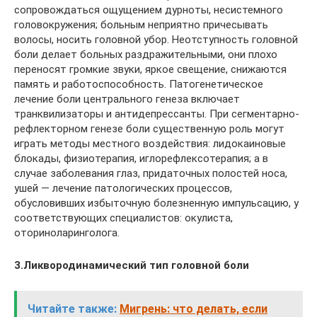
сопровождаться ощущением дурноты, несистемного
головокружения; больным неприятно причесывать
волосы, носить головной убор. Неотступность головной
боли делает больных раздражительными, они плохо
переносят громкие звуки, яркое свещение, снижаются
память и работоспособность. Патогенетическое
лечение боли центрального генеза включает
транквилизаторы и антидепрессанты. При сегментарно-
рефлекторном генезе боли существенную роль могут
играть методы местного воздействия: лидокаиновые
блокады, физиотерапия, иглорефлексотерапия; а в
случае заболевания глаз, придаточных полостей носа,
ушей — лечение патологических процессов,
обусловивших избыточную болезненную импульсацию, у
соответствующих специалистов: окулиста,
оториноларинголога.
3.Ликвородинамический тип головной боли
Читайте также:
Мигрень: что делать, если