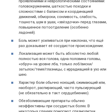
проявлениями и неврологическими состояниями:
головокружением, шаткостью походки и
сложностями с балансом и координацией
движений, обмороки, сонливость, слабость,
тошнота, шум в ушах, «звёздочки» перед глазами,
повышенное потоотделение (особенно
ладоней).
Боль может усиливаться при наклонах, что ещё
раз доказывает её сосудистое происхождение.
Локализация может быть абсолютно любой:
полностью вся голова, одна половина головы,
«обруч» на уровне лба, только лоб/виски/
затылок/темя/глазницы, с иррадиацией в ухо или
шею.
Характер боли обычно ноющий, сжимающий или,
наоборот, распирающий, часто пульсирующий
(не обязательно в такт сердцебиению).
Обезболивающие препараты обычно
неэффективны при сосудистых болях. В
некоторых случаях помогают спазмолитки.