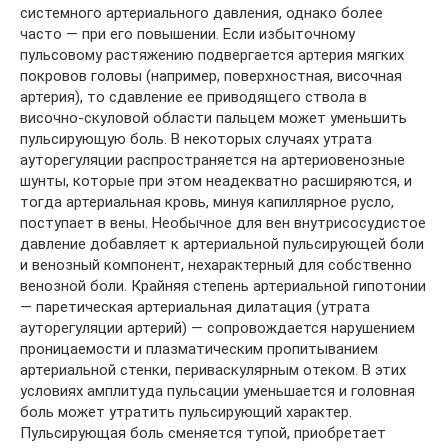
системного артериального давления, однако более
часто — при его повышении. Если избыточному
пульсовому растяжению подвергается артерия мягких
покровов головы (например, поверхностная, височная
артерия), то сдавление ее приводящего ствола в
височно-скуловой области пальцем может уменьшить
пульсирующую боль. В некоторых случаях утрата
ауторегуляции распространяется на артериовенозные
шунты, которые при этом неадекватно расширяются, и
тогда артериальная кровь, минуя капиллярное русло,
поступает в вены. Необычное для вен внутрисосудистое
давление добавляет к артериальной пульсирующей боли
и венозный компонент, нехарактерный для собственно
венозной боли. Крайняя степень артериальной гипотонии
— паретическая артериальная дилатация (утрата
ауторегуляции артерий) — сопровождается нарушением
проницаемости и плазматическим пропитыванием
артериальной стенки, периваскулярным отеком. В этих
условиях амплитуда пульсации уменьшается и головная
боль может утратить пульсирующий характер.
Пульсирующая боль сменяется тупой, приобретает