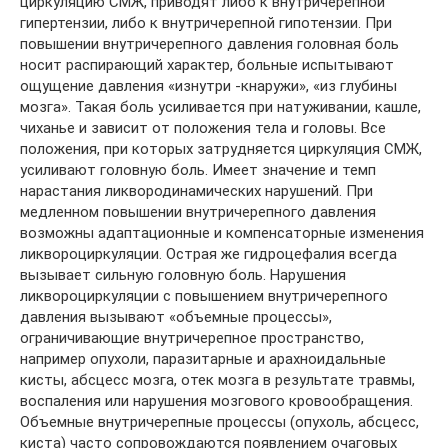
циркуляцию СМЖ, приводят либо к внутричерепной
гипертензии, либо к внутричерепной гипотензии. При
повышении внутричерепного давления головная боль
носит распирающий характер, больные испытывают
ощущение давления «изнутри -кнаружи», «из глубины
мозга». Такая боль усиливается при натуживании, кашле,
чиханье и зависит от положения тела и головы. Все
положения, при которых затрудняется циркуляция СМЖ,
усиливают головную боль. Имеет значение и темп
нарастания ликвородинамических нарушений. При
медленном повышении внутричерепного давления
возможны адаптационные и компенсаторные изменения
ликвороциркуляции. Острая же гидроцефалия всегда
вызывает сильную головную боль. Нарушения
ликвороциркуляции с повышением внутричерепного
давления вызывают «объемные процессы»,
ограничивающие внутричерепное пространство,
например опухоли, паразитарные и арахноидальные
кисты, абсцесс мозга, отек мозга в результате травмы,
воспаления или нарушения мозгового кровообращения.
Объемные внутричерепные процессы (опухоль, абсцесс,
киста) часто сопровождаются появлением очаговых