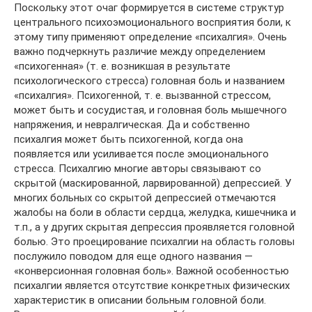
Поскольку этот очаг формируется в системе структур
центрального психоэмоционального восприятия боли, к
этому типу применяют определение «психалгия». Очень
важно подчеркнуть различие между определением
«психогенная» (т. е. возникшая в результате
психологического стресса) головная боль и названием
«психалгия». Психогенной, т. е. вызванной стрессом,
может быть и сосудистая, и головная боль мышечного
напряжения, и невралгическая. Да и собственно
психалгия может быть психогенной, когда она
появляется или усиливается после эмоционального
стресса. Психалгию многие авторы связывают со
скрытой (маскированной, ларвированной) депрессией. У
многих больных со скрытой депрессией отмечаются
жалобы на боли в области сердца, желудка, кишечника и
т.п., а у других скрытая депрессия проявляется головной
болью. Это проецирование психалгии на область головы
послужило поводом для еще одного названия —
«конверсионная головная боль». Важной особенностью
психалгии является отсутствие конкретных физических
характеристик в описании больным головной боли.