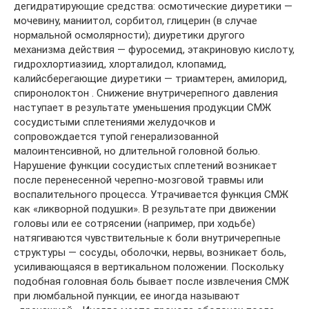
дегидратирующие средства: осмотические диуретики —
мочевину, маниитол, сорбитол, глицерин (в случае
нормальной осмолярности); диуретики другого
механизма действия — фуросемид, этакриновую кислоту,
гидрохлортиазиид, хлорталидол, клопамид,
калийсберегающие диуретики — триамтерен, амилорид,
спиронолоктон . Снижение внутричерепного давления
наступает в результате уменьшения продукции СМЖ
сосудистыми сплетениями желудочков и
сопровождается тупой генерализованной
малоинтенсивной, но длительной головной болью.
Нарушение функции сосудистых сплетений возникает
после перенесенной черепно-мозговой травмы или
воспалительного процесса. Утрачивается функция СМЖ
как «ликворной подушки». В результате при движении
головы или ее сотрясении (например, при ходьбе)
натягиваются чувствительные к боли внутричерепные
структуры — сосуды, оболочки, нервы, возникает боль,
усиливающаяся в вертикальном положении. Поскольку
подобная головная боль бывает после извлечения СМЖ
при люмбальной пункции, ее иногда называют