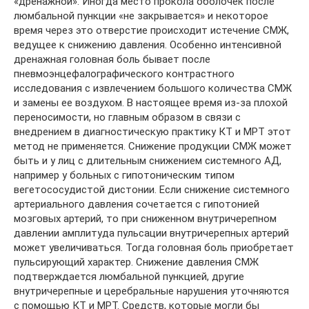
«дренажной». Иногда место прокола оболочек после
люмбальной пункции «не закрывается» и некоторое
время через это отверстие происходит истечение СМЖ,
ведущее к снижению давления. Особенно интенсивной
дренажная головная боль бывает после
пневмоэнцефалографического контрастного
исследования с извлечением большого количества СМЖ
и замены ее воздухом. В настоящее время из-за плохой
переносимости, но главным образом в связи с
внедрением в диагностическую практику КТ и МРТ этот
метод не применяется. Снижение продукции СМЖ может
быть и у лиц с длительным снижением системного АД,
например у больных с гипотоническим типом
вегетососудистой дистонии. Если снижение системного
артериального давления сочетается с гипотонией
мозговых артерий, то при сниженном внутричерепном
давлении амплитуда пульсации внутричерепных артерий
может увеличиваться. Тогда головная боль приобретает
пульсирующий характер. Снижение давления СМЖ
подтверждается люмбальной пункцией, другие
внутричерепные и церебральные нарушения уточняются
с помощью КТ и МРТ. Средств, которые могли бы