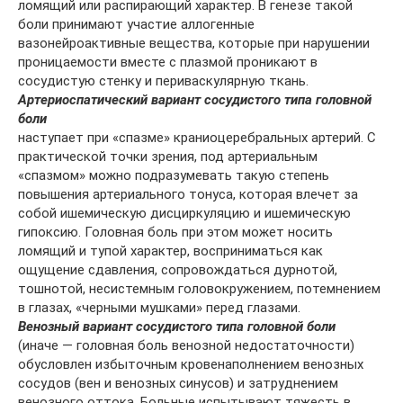
ломящий или распирающий характер. В генезе такой
боли принимают участие аллогенные
вазонейроактивные вещества, которые при нарушении
проницаемости вместе с плазмой проникают в
сосудистую стенку и периваскулярную ткань.
Артериоспатический вариант сосудистого типа головной
боли
наступает при «спазме» краниоцеребральных артерий. С
практической точки зрения, под артериальным
«спазмом» можно подразумевать такую степень
повышения артериального тонуса, которая влечет за
собой ишемическую дисциркуляцию и ишемическую
гипоксию. Головная боль при этом может носить
ломящий и тупой характер, восприниматься как
ощущение сдавления, сопровождаться дурнотой,
тошнотой, несистемным головокружением, потемнением
в глазах, «черными мушками» перед глазами.
Венозный вариант сосудистого типа головной боли
(иначе — головная боль венозной недостаточности)
обусловлен избыточным кровенаполнением венозных
сосудов (вен и венозных синусов) и затруднением
венозного оттока. Больные испытывают тяжесть в