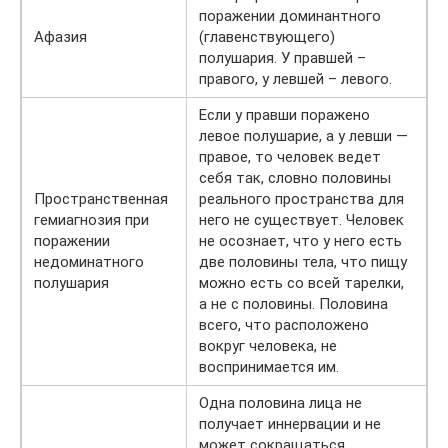
поражении доминантного
Афазия
(главенствующего)
полушария. У правшей –
правого, у левшей – левого.
Если у правши поражено
левое полушарие, а у левши —
правое, то человек ведет
себя так, словно половины
Пространственная
реального пространства для
гемиагнозия при
него не существует. Человек
поражении
не осознает, что у него есть
недоминатного
две половины тела, что пищу
полушария
можно есть со всей тарелки,
а не с половины. Половина
всего, что расположено
вокруг человека, не
воспринимается им.
Одна половина лица не
получает иннервации и не
может сокращаться.