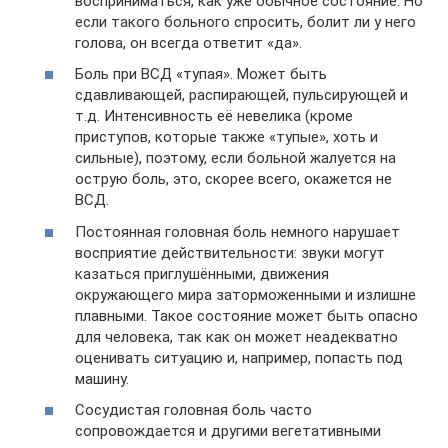
восприниматься, как уже обычное состояние. Но
если такого больного спросить, болит ли у него
голова, он всегда ответит «да».
Боль при ВСД «тупая». Может быть
сдавливающей, распирающей, пульсирующей и
т.д. Интенсивность её невелика (кроме
приступов, которые также «тупые», хоть и
сильные), поэтому, если больной жалуется на
острую боль, это, скорее всего, окажется не
ВСД.
Постоянная головная боль немного нарушает
восприятие действительности: звуки могут
казаться приглушёнными, движения
окружающего мира заторможенными и излишне
плавными. Такое состояние может быть опасно
для человека, так как он может неадекватно
оценивать ситуацию и, например, попасть под
машину.
Сосудистая головная боль часто
сопровождается и другими вегетативными