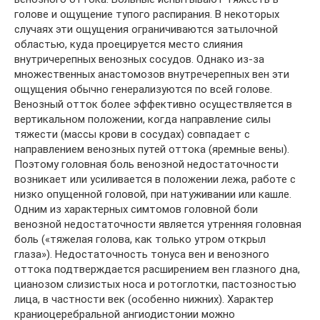
голове и ощущение тупого распирания. В некоторых
случаях эти ощущения ограничиваются затылочной
областью, куда проецируется место слияния
внутричерепных венозных сосудов. Однако из-за
множественных анастомозов внутречерепных вен эти
ощущения обычно генерализуются по всей голове.
Венозный отток более эффективно осуществляется в
вертикальном положении, когда направление силы
тяжести (массы крови в сосудах) совпадает с
направлением венозных путей оттока (яремные вены).
Поэтому головная боль венозной недостаточности
возникает или усиливается в положении лежа, работе с
низко опущенной головой, при натуживании или кашле.
Одним из характерных симтомов головной боли
венозной недостаточности является утренняя головная
боль («тяжелая голова, как только утром открыл
глаза»). Недостаточность тонуса вен и венозного
оттока подтверждается расширением вен глазного дна,
цианозом слизистых носа и ротоглотки, пастозностью
лица, в частности век (особенно нижних). Характер
краниоцеребральной ангиодистонии можно