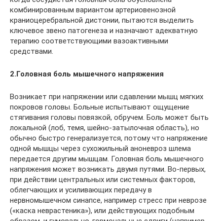
комбинированным вариантом артериовенозной
краниоцеребральной дистонии, пытаются выделить
ключевое звено патогенеза и назначают адекватную
терапию соответствующими вазоактивными
средствами.
2.Головная боль мышечного напряжения
Возникает при напряжении или сдавлении мышц мягких
покровов головы. Больные испытывают ощущение
стягивания головы повязкой, обручем. Боль может быть
локальной (лоб, темя, шейно-затылочная область), но
обычно быстро генерализуется, потому что напряжение
одной мышцы через сухожильный аноневроз шлема
передается другим мышцам. Головная боль мышечного
напряжения может возникать двумя путями. Во-первых,
при действии центральных или системных факторов,
облегчающих и усиливающих передачу в
нервномышечном синапсе, например стресс при неврозе
(«каска неврастеника»), или действующих подобным
образом, и гуморально-гормональные сдвиги (например,