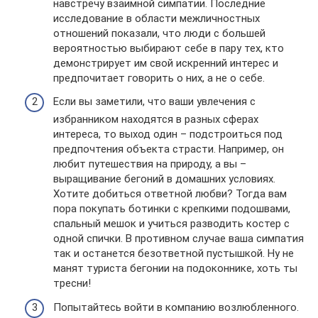
навстречу взаимной симпатии. Последние
исследование в области межличностных
отношений показали, что люди с большей
вероятностью выбирают себе в пару тех, кто
демонстрирует им свой искренний интерес и
предпочитает говорить о них, а не о себе.
Если вы заметили, что ваши увлечения с
избранником находятся в разных сферах
интереса, то выход один – подстроиться под
предпочтения объекта страсти. Например, он
любит путешествия на природу, а вы –
выращивание бегоний в домашних условиях.
Хотите добиться ответной любви? Тогда вам
пора покупать ботинки с крепкими подошвами,
спальный мешок и учиться разводить костер с
одной спички. В противном случае ваша симпатия
так и останется безответной пустышкой. Ну не
манят туриста бегонии на подоконнике, хоть ты
тресни!
Попытайтесь войти в компанию возлюбленного.