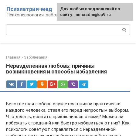
Перейти
Психиатрия-мед
Для любых предложений по
к
Психоневрология: заболевания и терапия
сайту: minciadm@cp9.ru
контенту
Поиск:
Главная
»
Заболевания
Неразделенная любовь: причины
возникновения и способы избавления
Безответная любовь случается в жизни практически
каждого человека, ставя его перед непростым выбором.
Что делать, если это приключилось с вами? Можно ли
избежать страданий или быстро избавиться от них? Как
психологи советуют справляться с неразделенной
любовью, есть ли смысл бороться и способны ли мы