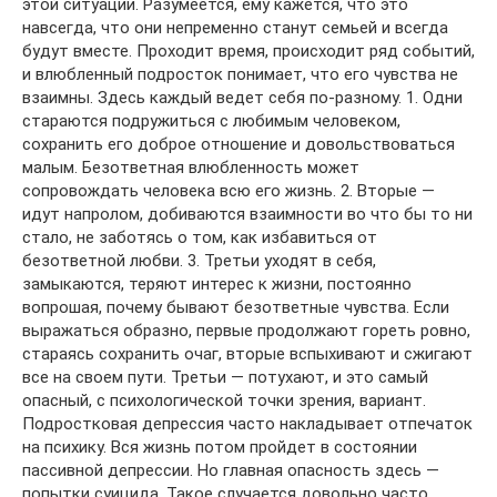
этой ситуации. Разумеется, ему кажется, что это
навсегда, что они непременно станут семьей и всегда
будут вместе. Проходит время, происходит ряд событий,
и влюбленный подросток понимает, что его чувства не
взаимны. Здесь каждый ведет себя по-разному. 1. Одни
стараются подружиться с любимым человеком,
сохранить его доброе отношение и довольствоваться
малым. Безответная влюбленность может
сопровождать человека всю его жизнь. 2. Вторые —
идут напролом, добиваются взаимности во что бы то ни
стало, не заботясь о том, как избавиться от
безответной любви. 3. Третьи уходят в себя,
замыкаются, теряют интерес к жизни, постоянно
вопрошая, почему бывают безответные чувства. Если
выражаться образно, первые продолжают гореть ровно,
стараясь сохранить очаг, вторые вспыхивают и сжигают
все на своем пути. Третьи — потухают, и это самый
опасный, с психологической точки зрения, вариант.
Подростковая депрессия часто накладывает отпечаток
на психику. Вся жизнь потом пройдет в состоянии
пассивной депрессии. Но главная опасность здесь —
попытки суицида. Такое случается довольно часто,