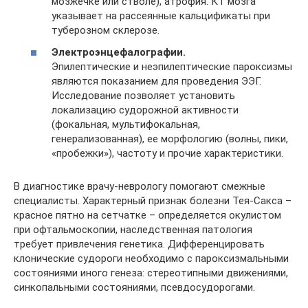
мозжечке или стволе), атрофия. КТ мозга
указывает на рассеянные кальцификаты при
туберозном склерозе.
Электроэнцефалографии.
Эпилептические и неэпилептические пароксизмы
являются показанием для проведения ЭЭГ.
Исследование позволяет установить
локализацию судорожной активности
(фокальная, мультифокальная,
генерализованная), ее морфологию (волны, пики,
«пробежки»), частоту и прочие характеристики.
В диагностике врачу-неврологу помогают смежные
специалисты. Характерный признак болезни Тея-Сакса –
красное пятно на сетчатке – определяется окулистом
при офтальмоскопии, наследственная патология
требует привлечения генетика. Дифференцировать
клонические судороги необходимо с пароксизмальными
состояниями иного генеза: стереотипными движениями,
синкопальными состояниями, псевдосудорогами.