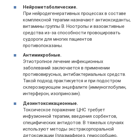
Нейрометаболические.
При нейродегенеративных процессах в составе
комплексной терапии назначают антиоксиданты,
витамины группы B. Ноотропы и вазоактивные
средства из-за способности провоцировать
судороги для многих пациентов
противопоказаны.
Антимикробные.
Этиотропное лечение инфекционных
заболеваний заключается в применении
противовирусных, антибактериальных средств.
Такой подход практикуется и при подостром
склерозирующем энцефалите (иммуноглобулин,
интерферон, изопринозин).
Дезинтоксикационные.
Токсическое поражение ЦНС требует
инфузионной терапии, введения сорбентов,
специфических антидотов. В тяжелых случаях
используют методы экстракорпоральной
детоксикации (плазмаферез, гемосорбцию,