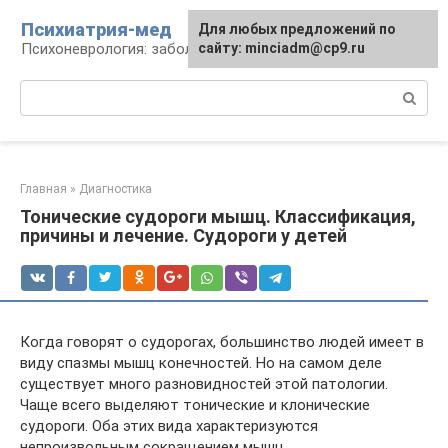
Перейти
Психиатрия-мед
Для любых предложений по
к
Психоневрология: заболевания и терапия
сайту: minciadm@cp9.ru
контенту
Поиск:
Главная
»
Диагностика
Тонические судороги мышц. Классификация,
причины и лечение. Судороги у детей
Когда говорят о судорогах, большинство людей имеет в
виду спазмы мышц конечностей. Но на самом деле
существует много разновидностей этой патологии.
Чаще всего выделяют тонические и клонические
судороги. Оба этих вида характеризуются
непроизвольным сокращением мышц,