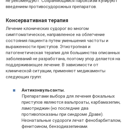
не рекомендуют. Сохраняющийся пароксизм купируют
введением противосудорожных препаратов.
Консервативная терапия
Лечение клонических судорог во многом
симптоматическое, направленное на облегчение
состояния пациента путем уменьшения частоты и
выраженности приступов. Этиотропная и
патогенетическая терапия для большинства описанных
заболеваний не разработана, поэтому упор делается на
поддерживающее лечение. В зависимости от
клинической ситуации, применяют медикаменты
следующих групп:
Антиконвульсанты.
Препаратами выбора для лечения фокальных
приступов являются вальпроаты, карбамазепин,
ламотриджин (но последние два
противопоказаны при синдроме Драве).
Неонатальные судороги лечат фенобарбиталом,
фенитоином, бензодиазепинами.