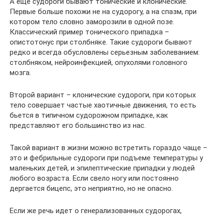
А еще судороги бывают тонические и клонические.
Первые больше похожи не на судорогу, а на спазм, при
котором тело словно заморозили в одной позе.
Классический пример тонического припадка –
опистотонус при столбняке. Такие судороги бывают
редко и всегда обусловлены серьезным заболеванием:
столбняком, нейроинфекцией, опухолями головного
мозга.
Второй вариант – клонические судороги, при которых
тело совершает частые хаотичные движения, то есть
бьется в типичном судорожном припадке, как
представляют его большинство из нас.
Такой вариант в жизни можно встретить гораздо чаще –
это и фебрильные судороги при подъеме температуры у
маленьких детей, и эпилептические припадки у людей
любого возраста. Если свело ногу или постоянно
дергается бицепс, это неприятно, но не опасно.
Если же речь идет о генерализованных судорогах,