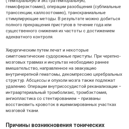
(темпоральную и экстратемпоральную,
гемисферэктомию), операции разобщения (субпиальные
транссекции, каллозотомию), транскраниальные
стимулирующие методы. В результате можно добиться
полного прекращения приступов в течение года или
существенного снижения их частоты с достижением
адекватного контроля.
Хирургическим путем лечат и некоторые
симптоматические судорожные приступы. При черепно-
мозговых травмах и инсультах необходимо раннее
вмешательство, направленное на эвакуацию
внутричерепной гематомы, декомпрессию церебральных
структур. Абсцессы и опухоли мозга также подлежат
удалению. Операции внутрисосудистой реканализации –
интраартериальный тромболизис, тромбэктомия,
ангиопластика со стентированием – призваны
восстановить кровоток в ишемизированных участках
мозговой ткани.
Причины возникновения тонических