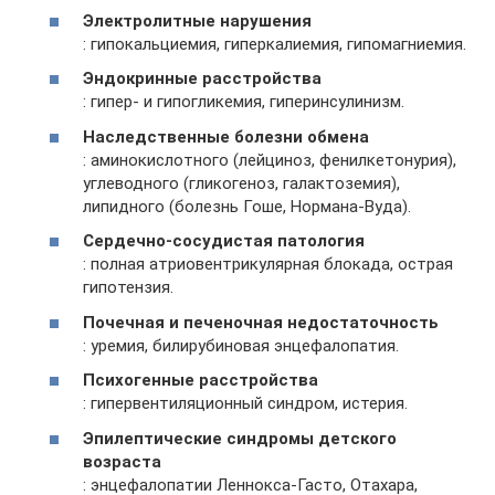
Электролитные нарушения
: гипокальциемия, гиперкалиемия, гипомагниемия.
Эндокринные расстройства
: гипер- и гипогликемия, гиперинсулинизм.
Наследственные болезни обмена
: аминокислотного (лейциноз, фенилкетонурия),
углеводного (гликогеноз, галактоземия),
липидного (болезнь Гоше, Нормана-Вуда).
Сердечно-сосудистая патология
: полная атриовентрикулярная блокада, острая
гипотензия.
Почечная и печеночная недостаточность
: уремия, билирубиновая энцефалопатия.
Психогенные расстройства
: гипервентиляционный синдром, истерия.
Эпилептические синдромы детского
возраста
: энцефалопатии Леннокса-Гасто, Отахара,