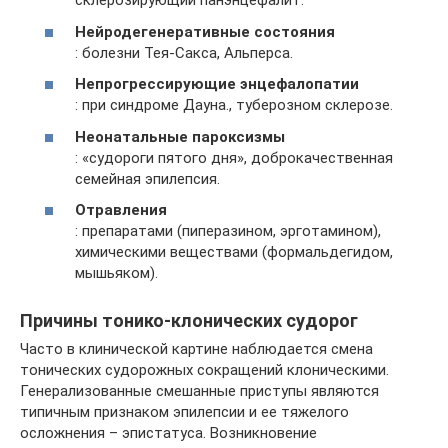
склерозирующий панэнцефалит.
Нейродегенеративные состояния
: болезни Тея-Сакса, Альперса.
Непрогрессирующие энцефалопатии
: при синдроме Дауна., туберозном склерозе.
Неонатальные пароксизмы
: «судороги пятого дня», доброкачественная
семейная эпилепсия.
Отравления
: препаратами (пиперазином, эрготамином),
химическими веществами (формальдегидом,
мышьяком).
Причины тонико-клонических судорог
Часто в клинической картине наблюдается смена
тонических судорожных сокращений клоническими.
Генерализованные смешанные приступы являются
типичным признаком эпилепсии и ее тяжелого
осложнения – эпистатуса. Возникновение