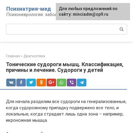
Перейти
Психиатрия-мед
Для любых предложений по
к
Психоневрология: заболевания и терапия
сайту: minciadm@cp9.ru
контенту
Поиск:
Главная
»
Диагностика
Тонические судороги мышц. Классификация,
причины и лечение. Судороги у детей
Для начала разделим все судороги на генерализованные,
когда судорожному припадку подвержено все тело, и
локальные, когда страдает лишь одна зона – например,
икроножная мышца.