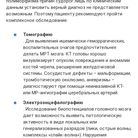
полиморфизма причин судорог лишь по клиническим
данным установить верный диагноз не представляется
возможным. Поэтому пациенту рекомендуют пройти
комплексное обследование:
Томографию
. Для выявления ишемически-геморрагических,
воспалительных очагов предпочтительнее
делать МРТ мозга. КТ головы хорошо
визуализирует опухоли, повреждения и аномалии
костей черепа, расширение желудочковой
системы. Сосудистые дефекты – мальформации,
тромботическую окклюзию, аневризмы –
диагностируют при помощи неинвазивной КТ-
или МР-ангиографии церебральных артерий.
Электроэнцефалографию
. Исследование биопотенциалов головного мозга
дает возможность выявить патологическую
активность в виде локальных или
генерализованных разрядов (пики, острые волны,
комплексы «спайк-волна»). Нарушения