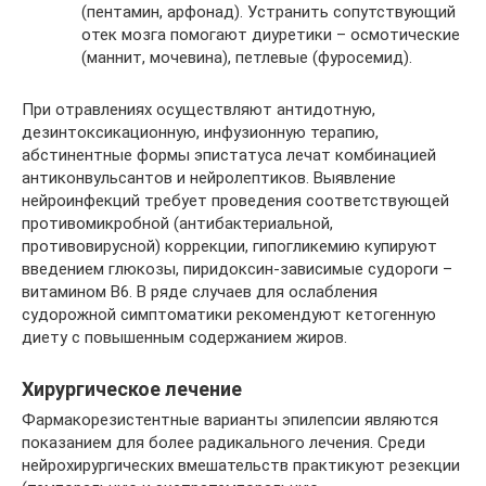
(пентамин, арфонад). Устранить сопутствующий
отек мозга помогают диуретики – осмотические
(маннит, мочевина), петлевые (фуросемид).
При отравлениях осуществляют антидотную,
дезинтоксикационную, инфузионную терапию,
абстинентные формы эпистатуса лечат комбинацией
антиконвульсантов и нейролептиков. Выявление
нейроинфекций требует проведения соответствующей
противомикробной (антибактериальной,
противовирусной) коррекции, гипогликемию купируют
введением глюкозы, пиридоксин-зависимые судороги –
витамином B6. В ряде случаев для ослабления
судорожной симптоматики рекомендуют кетогенную
диету с повышенным содержанием жиров.
Хирургическое лечение
Фармакорезистентные варианты эпилепсии являются
показанием для более радикального лечения. Среди
нейрохирургических вмешательств практикуют резекции