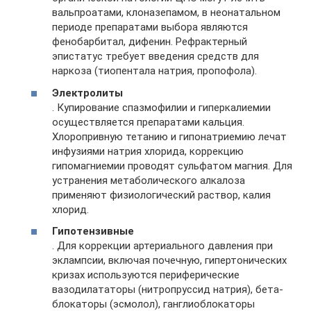
вальпроатами, клоназепамом, в неонатальном
периоде препаратами выбора являются
фенобарбитал, дифенин. Рефрактерный
эпистатус требует введения средств для
наркоза (тиопентала натрия, пропофола).
Электролиты
. Купирование спазмофилии и гиперкалиемии
осуществляется препаратами кальция.
Хлоропривную тетанию и гипонатриемию лечат
инфузиями натрия хлорида, коррекцию
гипомагниемии проводят сульфатом магния. Для
устранения метаболического алкалоза
применяют физиологический раствор, калия
хлорид.
Гипотензивные
. Для коррекции артериального давления при
эклампсии, включая почечную, гипертонических
кризах используются периферические
вазодилататоры (нитропруссид натрия), бета-
блокаторы (эсмолол), ганглиоблокаторы