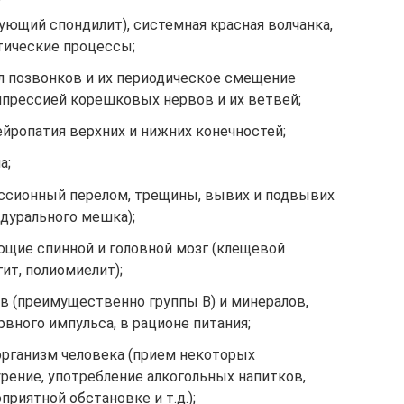
ующий спондилит), системная красная волчанка,
тические процессы;
л позвонков и их периодическое смещение
мпрессией корешковых нервов и их ветвей;
ейропатия верхних и нижних конечностей;
а;
ссионный перелом, трещины, вывих и подвывих
 дурального мешка);
щие спинной и головной мозг (клещевой
ит, полиомиелит);
 (преимущественно группы В) и минералов,
вного импульса, в рационе питания;
организм человека (прием некоторых
рение, употребление алкогольных напитков,
приятной обстановке и т.д.);