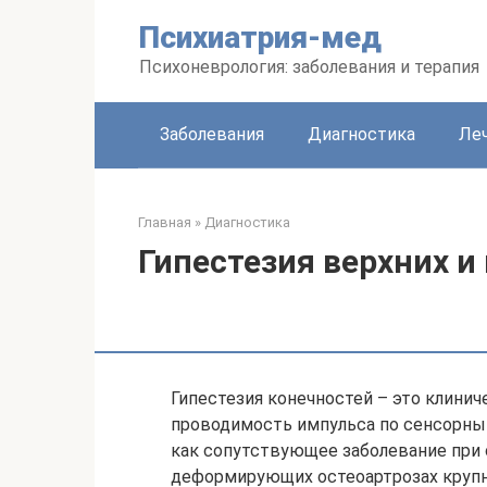
Перейти
Психиатрия-мед
к
контенту
Психоневрология: заболевания и терапия
Заболевания
Диагностика
Леч
Главная
»
Диагностика
Гипестезия верхних и
Гипестезия конечностей – это клинич
проводимость импульса по сенсорны
как сопутствующее заболевание при 
деформирующих остеоартрозах крупн