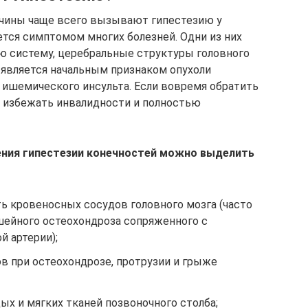
ричины чаще всего вызывают гипестезию у
ется симптомом многих болезней. Одни из них
ю систему, церебральные структуры головного
я является начальным признаком опухоли
 ишемического инсульта. Если вовремя обратить
о избежать инвалидности и полностью
ения гипестезии конечностей можно выделить
ь кровеносных сосудов головного мозга (часто
шейного остеохондроза сопряженного с
й артерии);
 при остеохондрозе, протрузии и грыже
дых и мягких тканей позвоночного столба;