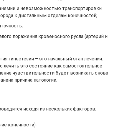
 анемии и невозможностью транспортировки
лорода к дистальным отделам конечностей;
аточность;
лого поражения кровеносного русла (артерий и
я гипестезии – это начальный этап лечения.
то лечить это состояние как самостоятельное
шение чувствительности будет возникать снова
ранена причина патологии.
роводится исходя из нескольких факторов:
ние конечности);