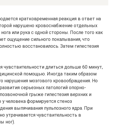
юдается кратковременная реакция в ответ на
оторой нарушено кровоснабжение отдельных
 нога или рука с одной стороны. После того как
ает ощущение сильного покалывания, что
полностью восстановилось. Затем гипестезия
я чувствительности длиться дольше 60 минут,
едицинской помощью. Иногда таким образом
о нарушения мозгового кровообращения. Но
 развития серьезных патологий опорно-
жпозвоночной грыже гипестезия верхних и
о у человека формируется стеноз
дения выпячивания пульпозного ядра. При
но утрачивается чувствительность в
ы ног).