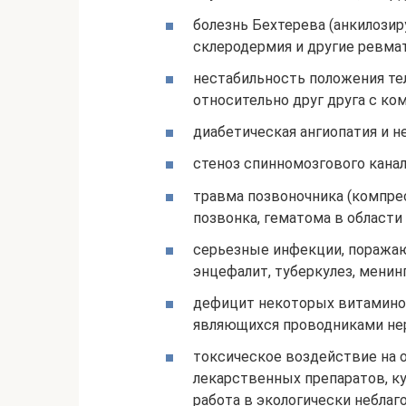
болезнь Бехтерева (анкилозир
склеродермия и другие ревма
нестабильность положения те
относительно друг друга с ко
диабетическая ангиопатия и н
стеноз спинномозгового канал
травма позвоночника (компре
позвонка, гематома в области
серьезные инфекции, поражаю
энцефалит, туберкулез, менинг
дефицит некоторых витаминов
являющихся проводниками нер
токсическое воздействие на 
лекарственных препаратов, ку
работа в экологически неблаго