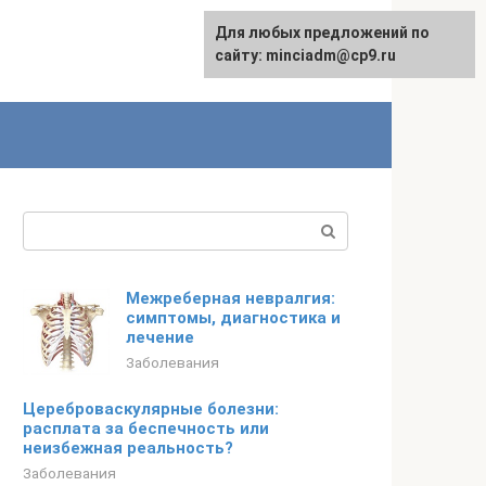
Для любых предложений по
сайту: minciadm@cp9.ru
Поиск:
Межреберная невралгия:
симптомы, диагностика и
лечение
Заболевания
Цереброваскулярные болезни:
расплата за беспечность или
неизбежная реальность?
Заболевания