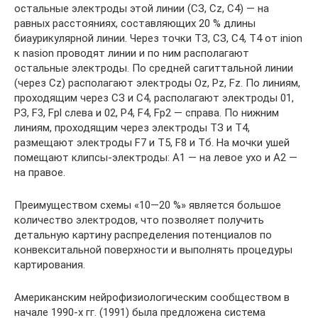
остальные электроды этой линии (СЗ, Cz, С4) — на
равных расстояниях, составляющих 20 % длины
биаурикулярной линии. Через точки ТЗ, СЗ, С4, Т4 от inion
к nasion проводят линии и по ним располагают
остальные электроды. По средней сагиттальной линии
(через Cz) располагают электроды Oz, Pz, Fz. По линиям,
проходящим через СЗ и С4, располагают электроды 01,
РЗ, F3, Fpl слева и 02, Р4, F4, Fp2 — справа. По нижним
линиям, проходящим через электроды ТЗ и Т4,
размещают электроды F7 и Т5, F8 и Тб. На мочки ушей
помещают клипсы-электроды: А1 — на левое ухо и А2 —
на правое.
Преимуществом схемы «10—20 %» является большое
количество электродов, что позволяет получить
детальную картину распределения потенциалов по
конвекситальной поверхности и выполнять процедуры
картирования.
Американским нейрофизиологическим сообществом в
начале 1990-х гг. (1991) была предложена система