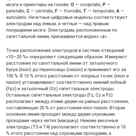
мозга и ориентиры на голове:
О
— occipitalis,
Р
—
parietalis,
С
— centralis,
F
— frontalis,
Т
— temporalis,
А
—
auricularis. Нечетные цифровые индексы соответствуют
электродам над левым, а четные — над правым
полушарием мозга. Электродам, расположенным по
сагиттальной линии, присваивается индекс «
z
».
Точки расположения электродов в системе отведений
«10—20 %» определяют следующим образом. Измеряют
расстояние по сагиттальной линии от затылочного
бугра (inion) до переносицы (nasion) и принимают его за
100 %. В 10 % этого расстояния от опорных точек (inion и
nasion) устанавливают соответственно нижний лобный
(Fpz) и затылочный (Oz) сагиттальные электроды.
Остальные сагиттальные электроды (Fz, Cz и Pz)
располагают между этими двумя на равных расстояниях,
составляющих 20 % от расстояния inion-nasion. Вторая
основная линия проходит между двумя слуховыми
проходами через vertex (макушку). Нижние височные
электроды (ТЗ и Т4) располагают соответственно в 10
% этого расстояния над слуховыми проходами, а