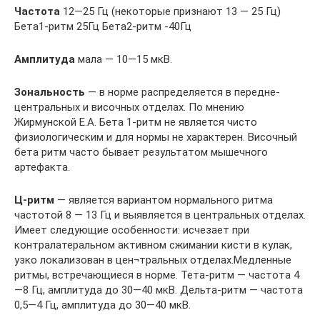
Частота
12—25 Гц (некоторые признают 13 — 25 Гц)
Бета1-ритм 25Гц Бета2-ритм -40Гц
Амплитуда
мала — 10—15 мкВ.
Зональность
— в норме распределяется в передне-
центральных и височных отделах. По мнению
Жирмунской Е.А. Бета 1-ритм не является чисто
физиологическим и для нормы не характерен. Височный
бета ритм часто бывает результатом мышечного
артефакта.
Ц-ритм
— является вариантом нормального ритма
частотой 8 — 13 Гц и выявляется в центральных отделах.
Имеет следующие особенности: исчезает при
контралатеральном активном сжимании кисти в кулак,
узко локализован в цен¬тральных отделах.Медленные
ритмы, встречающиеся в норме. Тета-ритм — частота 4
—8 Гц, амплитуда до 30—40 мкВ. Дельта-ритм — частота
0,5—4 Гц, амплитуда до 30—40 мкВ.