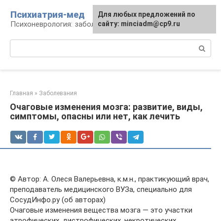
Перейти
Психиатрия-мед
Для любых предложений по
к
Психоневрология: заболевания и терапия
сайту: minciadm@cp9.ru
контенту
Поиск:
Главная
»
Заболевания
Очаговые изменения мозга: развитие, виды,
симптомы, опасны или нет, как лечить
© Автор: А. Олеся Валерьевна, к.м.н., практикующий врач,
преподаватель медицинского ВУЗа, специально для
СосудИнфо.ру (об авторах)
Очаговые изменения вещества мозга — это участки
атрофических, дистрофических, некротических