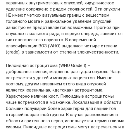
первичных внутримозговых опухолей, хирургическое
удаление сопряжено с рядом сложностей. Эти опухоли
НЕ имеют четких визуальных границ с веществом
головного мозга и радикальное удаление опухолей
зачастую не представляется возможным. Прогноз при
опухолях глиального ряда, в первую очередь, зависит от
гистологического варианта. В современной
классификации ВОЗ (WHO) выделяют четыре степени
(grade), в зависимости от степени злокачественности.
Пилоидная астроцитома (WHO Grade I) –
доброкачественная, медленно растущая опухоль. Чаще
встречается у детей и молодых пациентов. Именно
поэтому, другим названием этого вида опухолей
является ювенильная, «детская» астроцитома.
Характерно наличие кист. Пилоидные астроцитомы
чаще встречаются в мозжечке. Локализация в области
больших полушарий более характерна для пациентов
старшей возрастной группы. В случае расположения в
области зрительного нерва, используется термин глиома
хиазмы. Пилоидные астроцитомы могут встречаться и в