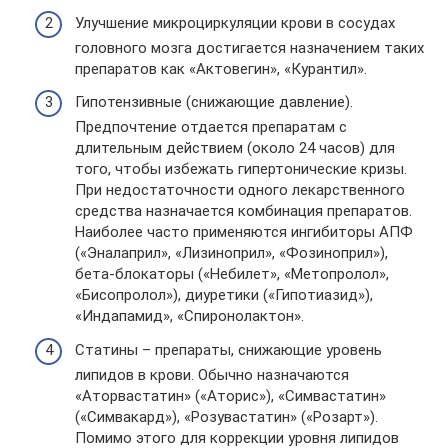
Улучшение микроциркуляции крови в сосудах
головного мозга достигается назначением таких
препаратов как «Актовегин», «Курантил».
Гипотензивные (снижающие давление).
Предпочтение отдается препаратам с
длительным действием (около 24 часов) для
того, чтобы избежать гипертонические кризы.
При недостаточности одного лекарственного
средства назначается комбинация препаратов.
Наиболее часто применяются ингибиторы АПФ
(«Эналаприл», «Лизиноприл», «Фозиноприл»),
бета-блокаторы («Небилет», «Метопролол»,
«Бисопролол»), диуретики («Гипотиазид»),
«Индапамид», «Спиронолактон».
Статины – препараты, снижающие уровень
липидов в крови. Обычно назначаются
«Аторвастатин» («Аторис»), «Симвастатин»
(«Симвакард»), «Розувастатин» («Розарт»).
Помимо этого для коррекции уровня липидов