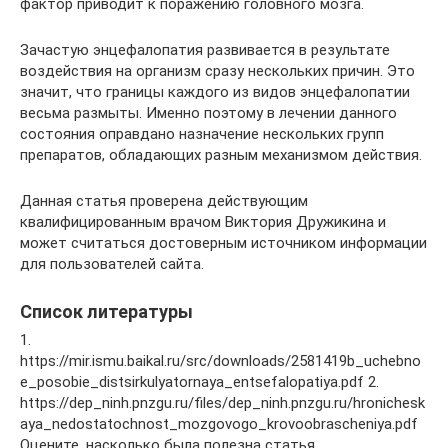
фактор приводит к поражению головного мозга.
Зачастую энцефалопатия развивается в результате
воздействия на организм сразу нескольких причин. Это
значит, что границы каждого из видов энцефалопатии
весьма размыты. Именно поэтому в лечении данного
состояния оправдано назначение нескольких групп
препаратов, обладающих разным механизмом действия.
Данная статья проверена действующим
квалифицированным врачом Виктория Дружикина и
может считаться достоверным источником информации
для пользователей сайта.
Список литературы
1.
https://mir.ismu.baikal.ru/src/downloads/2581419b_uchebno
e_posobie_distsirkulyatornaya_entsefalopatiya.pdf 2.
https://dep_ninh.pnzgu.ru/files/dep_ninh.pnzgu.ru/hronichesk
aya_nedostatochnost_mozgovogo_krovoobrascheniya.pdf
Оцените, насколько была полезна статья