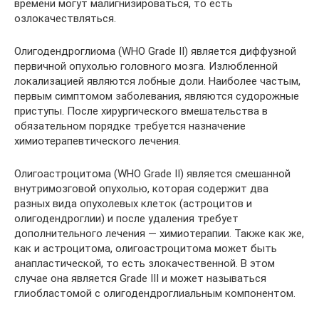
времени могут малигнизироваться, то есть
озлокачествляться.
Олигодендроглиома (WHO Grade II) является диффузной
первичной опухолью головного мозга. Излюбленной
локализацией являются лобные доли. Наиболее частым,
первым симптомом заболевания, являются судорожные
приступы. После хирургического вмешательства в
обязательном порядке требуется назначение
химиотерапевтического лечения.
Олигоастроцитома (WHO Grade II) является смешанной
внутримозговой опухолью, которая содержит два
разных вида опухолевых клеток (астроцитов и
олигодендроглии) и после удаления требует
дополнительного лечения — химиотерапии. Также как же,
как и астроцитома, олигоастроцитома может быть
анапластической, то есть злокачественной. В этом
случае она является Grade III и может называться
глиобластомой с олигодендроглиальным компонентом.