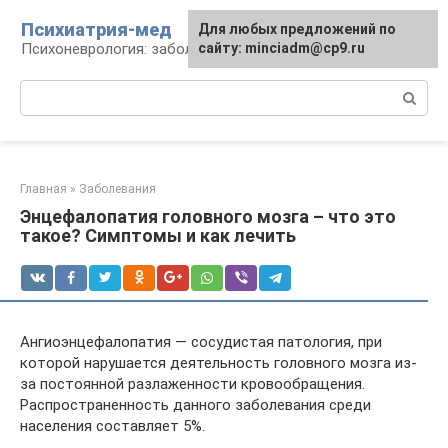
Перейти
Психиатрия-мед
Для любых предложений по
к
Психоневрология: заболевания и терапия
сайту: minciadm@cp9.ru
контенту
Поиск:
Главная
»
Заболевания
Энцефалопатия головного мозга – что это
такое? Симптомы и как лечить
Ангиоэнцефалопатия — сосудистая патология, при
которой нарушается деятельность головного мозга из-
за постоянной разлаженности кровообращения.
Распространенность данного заболевания среди
населения составляет 5%.